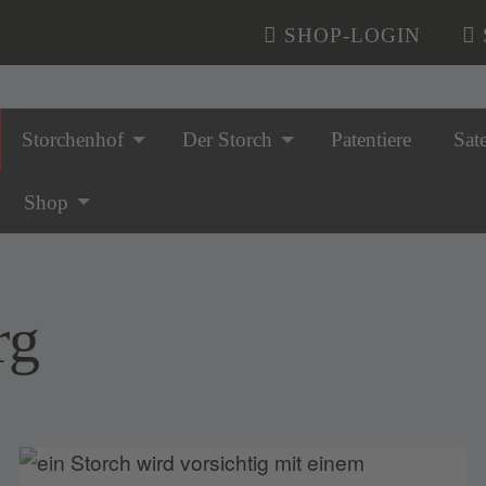
SHOP-LOGIN
Storchenhof
Der Storch
Patentiere
Sate
n überspringen
Shop
rg