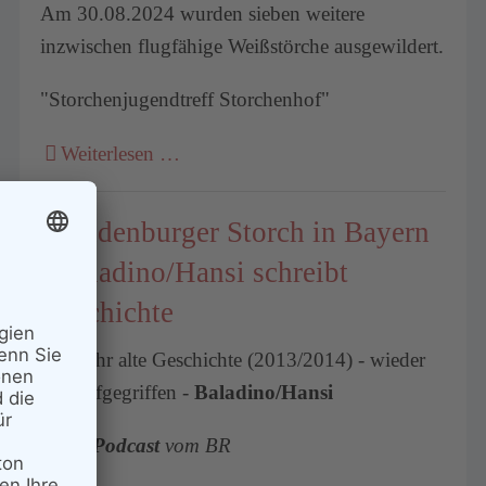
Am 30.08.2024 wurden sieben weitere
inzwischen flugfähige Weißstörche ausgewildert.
"Storchenjugendtreff Storchenhof"
Weiterlesen …
Brandenburger Storch in Bayern
- Baladino/Hansi schreibt
Geschichte
eine sehr alte Geschichte (2013/2014) - wieder
neu aufgegriffen -
Baladino/Hansi
neuer
Podcast
vom BR