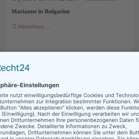
Marianne in Bulgarien
Weiterlesen …