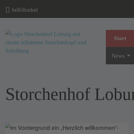
hell/dunkel
Start
Navigatio
News
Storchenhof Lobu