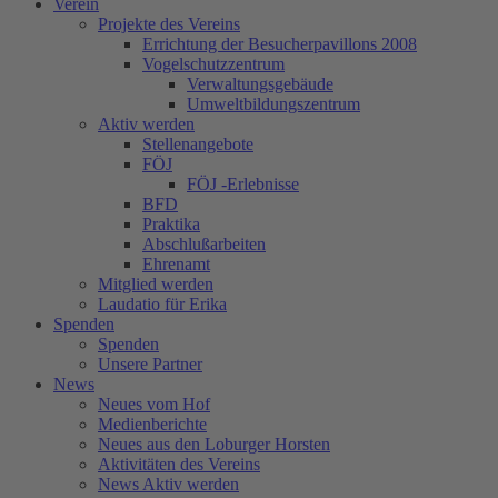
Verein
Projekte des Vereins
Errichtung der Besucherpavillons 2008
Vogelschutzzentrum
Verwaltungsgebäude
Umweltbildungszentrum
Aktiv werden
Stellenangebote
FÖJ
FÖJ -Erlebnisse
BFD
Praktika
Abschlußarbeiten
Ehrenamt
Mitglied werden
Laudatio für Erika
Spenden
Spenden
Unsere Partner
News
Neues vom Hof
Medienberichte
Neues aus den Loburger Horsten
Aktivitäten des Vereins
News Aktiv werden