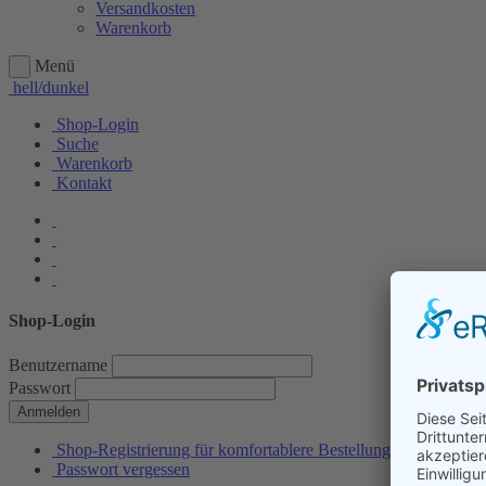
Versandkosten
Warenkorb
Menü
hell/dunkel
Shop-Login
Suche
Warenkorb
Kontakt
Shop-Login
Benutzername
Passwort
Anmelden
Shop-Registrierung für komfortablere Bestellungen
Passwort vergessen