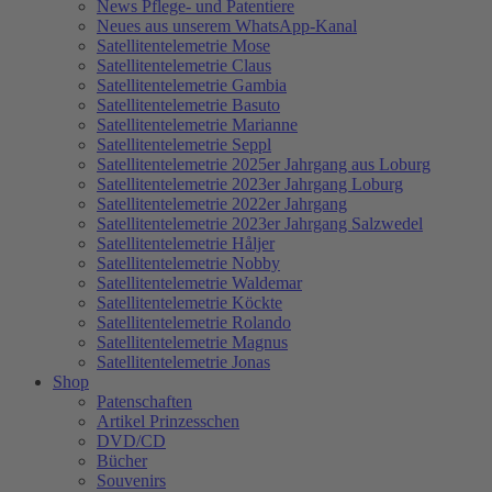
News Pflege- und Patentiere
Neues aus unserem WhatsApp-Kanal
Satellitentelemetrie Mose
Satellitentelemetrie Claus
Satellitentelemetrie Gambia
Satellitentelemetrie Basuto
Satellitentelemetrie Marianne
Satellitentelemetrie Seppl
Satellitentelemetrie 2025er Jahrgang aus Loburg
Satellitentelemetrie 2023er Jahrgang Loburg
Satellitentelemetrie 2022er Jahrgang
Satellitentelemetrie 2023er Jahrgang Salzwedel
Satellitentelemetrie Håljer
Satellitentelemetrie Nobby
Satellitentelemetrie Waldemar
Satellitentelemetrie Köckte
Satellitentelemetrie Rolando
Satellitentelemetrie Magnus
Satellitentelemetrie Jonas
Shop
Patenschaften
Artikel Prinzesschen
DVD/CD
Bücher
Souvenirs