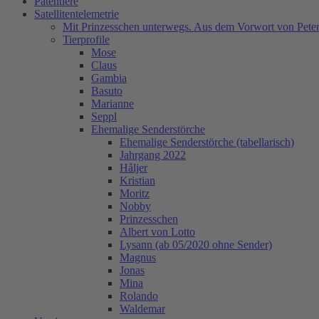
Patentiere
Satellitentelemetrie
Mit Prinzesschen unterwegs. Aus dem Vorwort von Peter
Tierprofile
Mose
Claus
Gambia
Basuto
Marianne
Seppl
Ehemalige Senderstörche
Ehemalige Senderstörche (tabellarisch)
Jahrgang 2022
Håljer
Kristian
Moritz
Nobby
Prinzesschen
Albert von Lotto
Lysann (ab 05/2020 ohne Sender)
Magnus
Jonas
Mina
Rolando
Waldemar