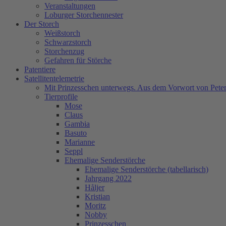
Veranstaltungen
Loburger Storchennester
Der Storch
Weißstorch
Schwarzstorch
Storchenzug
Gefahren für Störche
Patentiere
Satellitentelemetrie
Mit Prinzesschen unterwegs. Aus dem Vorwort von Peter
Tierprofile
Mose
Claus
Gambia
Basuto
Marianne
Seppl
Ehemalige Senderstörche
Ehemalige Senderstörche (tabellarisch)
Jahrgang 2022
Håljer
Kristian
Moritz
Nobby
Prinzesschen