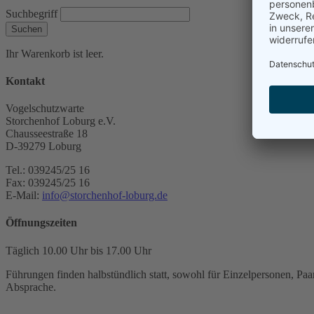
Suchbegriff
Suchen
Ihr Warenkorb ist leer.
Kontakt
Vogelschutzwarte
Storchenhof Loburg e.V.
Chausseestraße 18
D-39279 Loburg
Tel.: 039245/25 16
Fax: 039245/25 16
E-Mail:
info@storchenhof-loburg.de
Öffnungszeiten
Täglich 10.00 Uhr bis 17.00 Uhr
Führungen finden halbstündlich statt, sowohl für Einzelpersonen, Paar
Absprache.