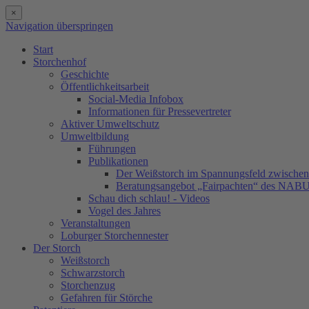
×
Navigation überspringen
Start
Storchenhof
Geschichte
Öffentlichkeitsarbeit
Social-Media Infobox
Informationen für Pressevertreter
Aktiver Umweltschutz
Umweltbildung
Führungen
Publikationen
Der Weißstorch im Spannungsfeld zwischen 
Beratungsangebot „Fairpachten“ des NAB
Schau dich schlau! - Videos
Vogel des Jahres
Veranstaltungen
Loburger Storchennester
Der Storch
Weißstorch
Schwarzstorch
Storchenzug
Gefahren für Störche