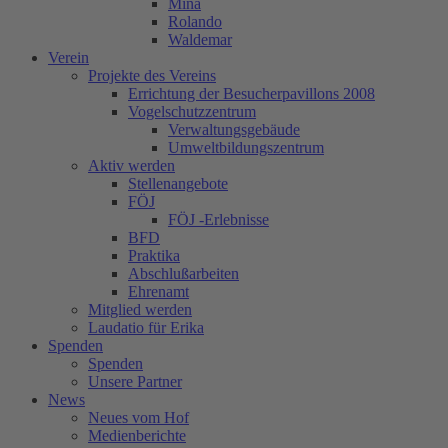
Mina
Rolando
Waldemar
Verein
Projekte des Vereins
Errichtung der Besucherpavillons 2008
Vogelschutzzentrum
Verwaltungsgebäude
Umweltbildungszentrum
Aktiv werden
Stellenangebote
FÖJ
FÖJ -Erlebnisse
BFD
Praktika
Abschlußarbeiten
Ehrenamt
Mitglied werden
Laudatio für Erika
Spenden
Spenden
Unsere Partner
News
Neues vom Hof
Medienberichte