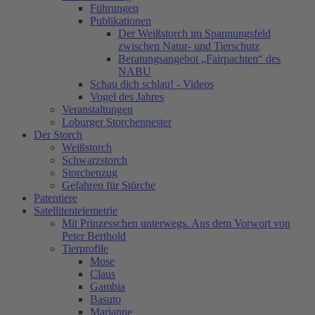
Führungen
Publikationen
Der Weißstorch im Spannungsfeld
zwischen Natur- und Tierschutz
Beratungsangebot „Fairpachten“ des
NABU
Schau dich schlau! - Videos
Vogel des Jahres
Veranstaltungen
Loburger Storchennester
Der Storch
Weißstorch
Schwarzstorch
Storchenzug
Gefahren für Störche
Patentiere
Satellitentelemetrie
Mit Prinzesschen unterwegs. Aus dem Vorwort von
Peter Berthold
Tierprofile
Mose
Claus
Gambia
Basuto
Marianne