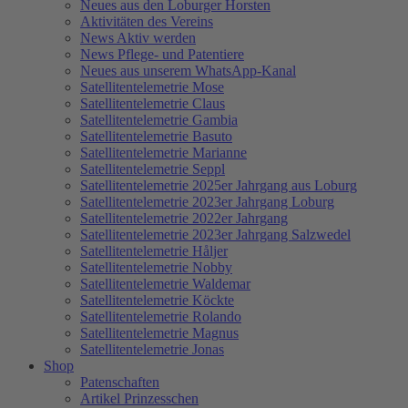
Neues aus den Loburger Horsten
Aktivitäten des Vereins
News Aktiv werden
News Pflege- und Patentiere
Neues aus unserem WhatsApp-Kanal
Satellitentelemetrie Mose
Satellitentelemetrie Claus
Satellitentelemetrie Gambia
Satellitentelemetrie Basuto
Satellitentelemetrie Marianne
Satellitentelemetrie Seppl
Satellitentelemetrie 2025er Jahrgang aus Loburg
Satellitentelemetrie 2023er Jahrgang Loburg
Satellitentelemetrie 2022er Jahrgang
Satellitentelemetrie 2023er Jahrgang Salzwedel
Satellitentelemetrie Håljer
Satellitentelemetrie Nobby
Satellitentelemetrie Waldemar
Satellitentelemetrie Köckte
Satellitentelemetrie Rolando
Satellitentelemetrie Magnus
Satellitentelemetrie Jonas
Shop
Patenschaften
Artikel Prinzesschen