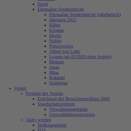
Seppl
Ehemalige Senderstörche
Ehemalige Senderstörche (tabellarisch)
Jahrgang 2022
Håljer
Kristian
Moritz
Nobby
Prinzesschen
Albert von Lotto
Lysann (ab 05/2020 ohne Sender)
Magnus
Jonas
Mina
Rolando
Waldemar
Verein
Projekte des Vereins
Errichtung der Besucherpavillons 2008
Vogelschutzzentrum
Verwaltungsgebäude
Umweltbildungszentrum
Aktiv werden
Stellenangebote
FÖJ