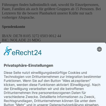
Führungen finden halbstündlich statt, sowohl für Einzelpersonen,
Paare, Familien als auch für größere Gruppen ab 15 Personen. Bei
Letzteren für die bessere Planbarkeit unserer Kräfte nur nach
vorheriger Absprache.
Spendenkonto
IBAN: DE78 8105 3272 0503 0012 44
BIC: NOLADE 21 MDG
Sparkasse MagdeBurg
Spenden können steuerlich abgesetzt werden
Förderung
© 1987 – 2025
Storchenhof Loburg e.V.
Alle Rechte vorbehalten.
Cookie-Einstellungen