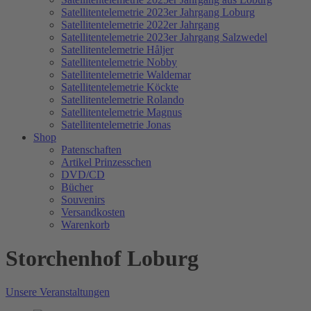
Satellitentelemetrie 2023er Jahrgang Loburg
Satellitentelemetrie 2022er Jahrgang
Satellitentelemetrie 2023er Jahrgang Salzwedel
Satellitentelemetrie Håljer
Satellitentelemetrie Nobby
Satellitentelemetrie Waldemar
Satellitentelemetrie Köckte
Satellitentelemetrie Rolando
Satellitentelemetrie Magnus
Satellitentelemetrie Jonas
Shop
Patenschaften
Artikel Prinzesschen
DVD/CD
Bücher
Souvenirs
Versandkosten
Warenkorb
Storchenhof Loburg
Unsere Veranstaltungen