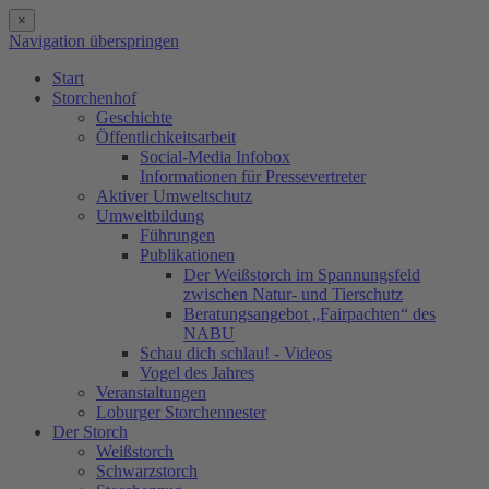
×
Navigation überspringen
Start
Storchenhof
Geschichte
Öffentlichkeitsarbeit
Social-Media Infobox
Informationen für Pressevertreter
Aktiver Umweltschutz
Umweltbildung
Führungen
Publikationen
Der Weißstorch im Spannungsfeld
zwischen Natur- und Tierschutz
Beratungsangebot „Fairpachten“ des
NABU
Schau dich schlau! - Videos
Vogel des Jahres
Veranstaltungen
Loburger Storchennester
Der Storch
Weißstorch
Schwarzstorch