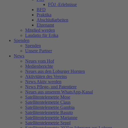
FÖJ -Erlebnisse
BFD
Praktika
Abschlußarbeiten
Ehrenamt
Mitglied werden
Laudatio für Erika
Spenden
Spenden
Unsere Partner
News
Neues vom Hof
Medienberichte
Neues aus den Loburger Horsten
Aktivitäten des Vereins
News Aktiv werden
News Pflege- und Patentiere
Neues aus unserem WhatsApp-Kanal
Satellitentelemetrie Mose
Satellitentelemetrie Claus
Satellitentelemetrie Gambia
Satellitentelemetrie Basuto
Satellitentelemetrie Marianne
Satellitentelemetrie Seppl
Satellitentelemetrie 2025er Jahrgang aus Loburg