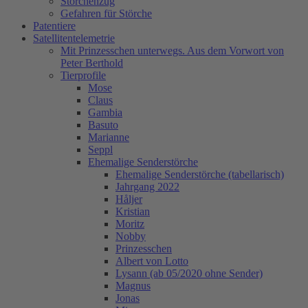
Storchenzug
Gefahren für Störche
Patentiere
Satellitentelemetrie
Mit Prinzesschen unterwegs. Aus dem Vorwort von
Peter Berthold
Tierprofile
Mose
Claus
Gambia
Basuto
Marianne
Seppl
Ehemalige Senderstörche
Ehemalige Senderstörche (tabellarisch)
Jahrgang 2022
Håljer
Kristian
Moritz
Nobby
Prinzesschen
Albert von Lotto
Lysann (ab 05/2020 ohne Sender)
Magnus
Jonas