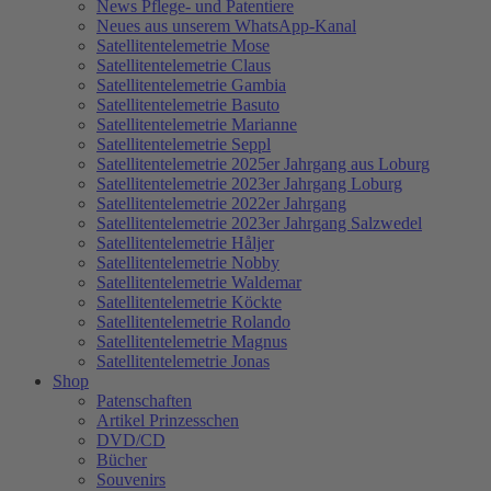
News Pflege- und Patentiere
Neues aus unserem WhatsApp-Kanal
Satellitentelemetrie Mose
Satellitentelemetrie Claus
Satellitentelemetrie Gambia
Satellitentelemetrie Basuto
Satellitentelemetrie Marianne
Satellitentelemetrie Seppl
Satellitentelemetrie 2025er Jahrgang aus Loburg
Satellitentelemetrie 2023er Jahrgang Loburg
Satellitentelemetrie 2022er Jahrgang
Satellitentelemetrie 2023er Jahrgang Salzwedel
Satellitentelemetrie Håljer
Satellitentelemetrie Nobby
Satellitentelemetrie Waldemar
Satellitentelemetrie Köckte
Satellitentelemetrie Rolando
Satellitentelemetrie Magnus
Satellitentelemetrie Jonas
Shop
Patenschaften
Artikel Prinzesschen
DVD/CD
Bücher
Souvenirs