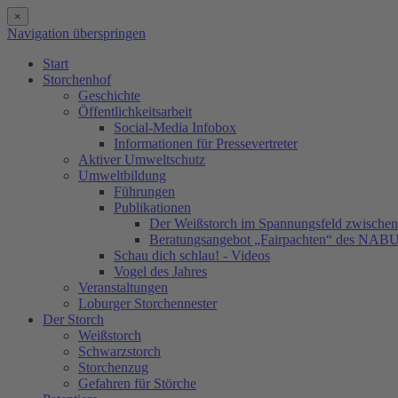
×
Navigation überspringen
Start
Storchenhof
Geschichte
Öffentlichkeitsarbeit
Social-Media Infobox
Informationen für Pressevertreter
Aktiver Umweltschutz
Umweltbildung
Führungen
Publikationen
Der Weißstorch im Spannungsfeld zwischen 
Beratungsangebot „Fairpachten“ des NAB
Schau dich schlau! - Videos
Vogel des Jahres
Veranstaltungen
Loburger Storchennester
Der Storch
Weißstorch
Schwarzstorch
Storchenzug
Gefahren für Störche