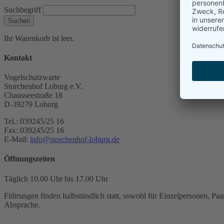
Suchbegriff
Suchen
Ihr Warenkorb ist leer.
Kontakt
Vogelschutzwarte
Storchenhof Loburg e.V.
Chausseestraße 18
D-39279 Loburg
Tel.: 039245/25 16
Fax: 039245/25 16
E-Mail:
info@storchenhof-loburg.de
Öffnungszeiten
Täglich 10.00 Uhr bis 17.00 Uhr
Führungen finden halbstündlich statt, sowohl für Einzelpersonen, Paar
Absprache.