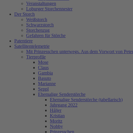
Veranstaltungen
Loburger Storchennester
Der Storch
Weißstorch
Schwarzstorch
Storchenzug
Gefahren für Störche
Patentiere
Satellitentelemetrie
Mit Prinzesschen unterwegs. Aus dem Vorwort von Peter
Tierprofile
Mose
Claus
Gambia
Basuto
Marianne
Seppl
Ehemalige Senderstörche
Ehemalige Senderstörche (tabellarisch)
Jahrgang 2022
Håljer
Kristian
Moritz
Nobby
Prinzesschen