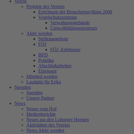
Verein
Projekte des Vereins
Errichtung der Besucherpavillons 2008
Vogelschutzzentrum
Verwaltungsgebäude
Umweltbildungszentrum
Aktiv werden
Stellenangebote
FÖJ
FÖJ -Erlebnisse
BFD
Praktika
Abschlußarbeiten
Ehrenamt
Mitglied werden
Laudatio für Erika
Spenden
Spenden
Unsere Partner
News
Neues vom Hof
Medienberichte
Neues aus den Loburger Horsten
Aktivitäten des Vereins
News Aktiv werden