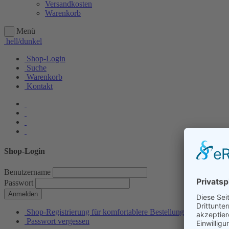
Versandkosten
Warenkorb
Menü
hell/dunkel
Shop-Login
Suche
Warenkorb
Kontakt
Shop-Login
Benutzername
Passwort
Anmelden
Shop-Registrierung für komfortablere Bestellungen
Passwort vergessen