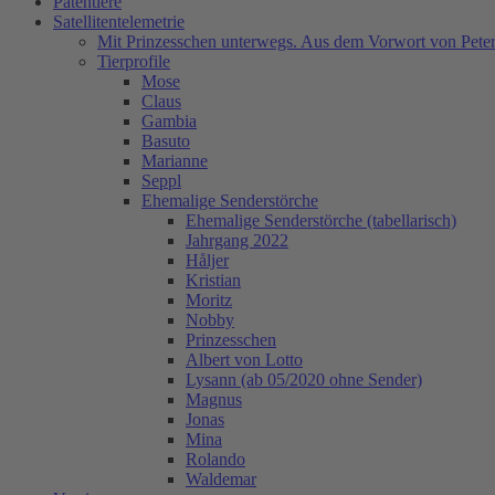
Patentiere
Satellitentelemetrie
Mit Prinzesschen unterwegs. Aus dem Vorwort von Peter
Tierprofile
Mose
Claus
Gambia
Basuto
Marianne
Seppl
Ehemalige Senderstörche
Ehemalige Senderstörche (tabellarisch)
Jahrgang 2022
Håljer
Kristian
Moritz
Nobby
Prinzesschen
Albert von Lotto
Lysann (ab 05/2020 ohne Sender)
Magnus
Jonas
Mina
Rolando
Waldemar