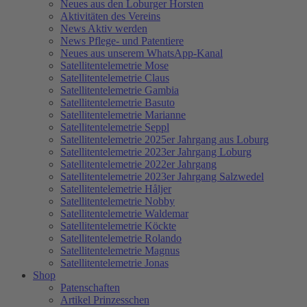
Neues aus den Loburger Horsten
Aktivitäten des Vereins
News Aktiv werden
News Pflege- und Patentiere
Neues aus unserem WhatsApp-Kanal
Satellitentelemetrie Mose
Satellitentelemetrie Claus
Satellitentelemetrie Gambia
Satellitentelemetrie Basuto
Satellitentelemetrie Marianne
Satellitentelemetrie Seppl
Satellitentelemetrie 2025er Jahrgang aus Loburg
Satellitentelemetrie 2023er Jahrgang Loburg
Satellitentelemetrie 2022er Jahrgang
Satellitentelemetrie 2023er Jahrgang Salzwedel
Satellitentelemetrie Håljer
Satellitentelemetrie Nobby
Satellitentelemetrie Waldemar
Satellitentelemetrie Köckte
Satellitentelemetrie Rolando
Satellitentelemetrie Magnus
Satellitentelemetrie Jonas
Shop
Patenschaften
Artikel Prinzesschen