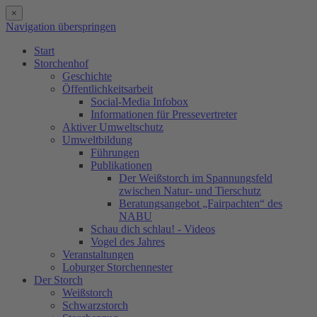
×
Navigation überspringen
Start
Storchenhof
Geschichte
Öffentlichkeitsarbeit
Social-Media Infobox
Informationen für Pressevertreter
Aktiver Umweltschutz
Umweltbildung
Führungen
Publikationen
Der Weißstorch im Spannungsfeld
zwischen Natur- und Tierschutz
Beratungsangebot „Fairpachten“ des
NABU
Schau dich schlau! - Videos
Vogel des Jahres
Veranstaltungen
Loburger Storchennester
Der Storch
Weißstorch
Schwarzstorch