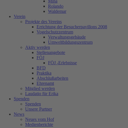
Mina
Rolando
Waldemar
Verein
Projekte des Vereins
Errichtung der Besucherpavillons 2008
Vogelschutzzentrum
Verwaltungsgebäude
Umweltbildungszentrum
Aktiv werden
Stellenangebote
FÖJ
FÖJ -Erlebnisse
BFD
Praktika
Abschlußarbeiten
Ehrenamt
Mitglied werden
Laudatio für Erika
Spenden
Spenden
Unsere Partner
News
Neues vom Hof
Medienberichte