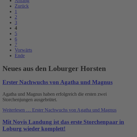
Anfang
Zurück
1
2
3
4
5
6
7
Vorwärts
Ende
Neues aus den Loburger Horsten
Erster Nachwuchs von Agatha und Magnus
Agatha und Magnus haben erfolgreich die ersten zwei
Storchenjungen ausgebrütet.
Weiterlesen …
Erster Nachwuchs von Agatha und Magnus
Mit Novis Landung ist das erste Storchenpaar in
Loburg wieder komplett!