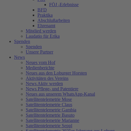
FÖJ -Erlebnisse
BFD
Praktika
Abschlußarbeiten
Ehrenamt
Mitglied werden
Laudatio für Erika
Spenden
Spenden
Unsere Partner
News
Neues vom Hof
Medienberichte
Neues aus den Loburger Horsten
Aktivitäten des Vereins
News Aktiv werden
News Pflege- und Patentiere
Neues aus unserem WhatsApp-Kanal
Satellitentelemetrie Mose
Satellitentelemetrie Claus
Satellitentelemetrie Gambia
Satellitentelemetrie Basuto
Satellitentelemetrie Marianne
Satellitentelemetrie Seppl
Satellitentelemetrie 2025er Jahrgang aus Loburg