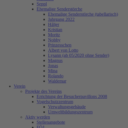
Seppl
Ehemalige Senderstörche
Ehemalige Senderstörche (tabellarisch)
Jahrgang 2022
Håljer
Kristian
Moritz
Nobby
Prinzesschen
Albert von Lotto
Lysann (ab 05/2020 ohne Sender)
Magnus
Jonas
Mina
Rolando
Waldemar
Verein
Projekte des Vereins
Errichtung der Besucherpavillons 2008
Vogelschutzzentrum
Verwaltungsgebäude
Umweltbildungszentrum
Aktiv werden
Stellenangebote
FÖJ