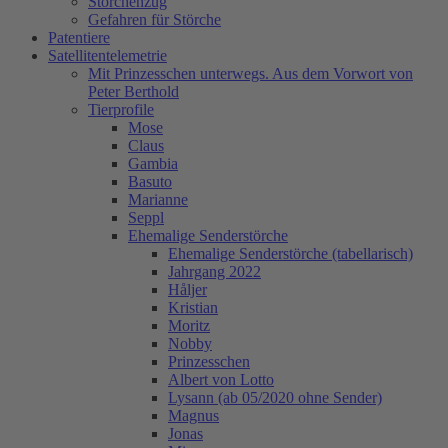
Storchenzug
Gefahren für Störche
Patentiere
Satellitentelemetrie
Mit Prinzesschen unterwegs. Aus dem Vorwort von
Peter Berthold
Tierprofile
Mose
Claus
Gambia
Basuto
Marianne
Seppl
Ehemalige Senderstörche
Ehemalige Senderstörche (tabellarisch)
Jahrgang 2022
Håljer
Kristian
Moritz
Nobby
Prinzesschen
Albert von Lotto
Lysann (ab 05/2020 ohne Sender)
Magnus
Jonas