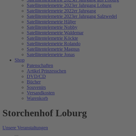
Satellitentelemetrie 2023er Jahrgang Loburg
Satellitentelemetrie 2022er Jahrgang
Satellitentelemetrie 2023er Jahrgang Salzwedel
Satellitentelemetrie Håljer
Satellitentelemetrie Nobby
Satellitentelemetrie Waldemar
Satellitentelemetrie Köckte
Satellitentelemetrie Rolando
Satellitentelemetrie Magnus
Satellitentelemetrie Jonas
Shop
Patenschaften
Artikel Prinzesschen
DVD/CD
Bücher
Souvenirs
Versandkosten
Warenkorb
Storchenhof Loburg
Unsere Veranstaltungen