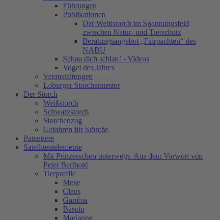
Führungen
Publikationen
Der Weißstorch im Spannungsfeld
zwischen Natur- und Tierschutz
Beratungsangebot „Fairpachten“ des
NABU
Schau dich schlau! - Videos
Vogel des Jahres
Veranstaltungen
Loburger Storchennester
Der Storch
Weißstorch
Schwarzstorch
Storchenzug
Gefahren für Störche
Patentiere
Satellitentelemetrie
Mit Prinzesschen unterwegs. Aus dem Vorwort von
Peter Berthold
Tierprofile
Mose
Claus
Gambia
Basuto
Marianne