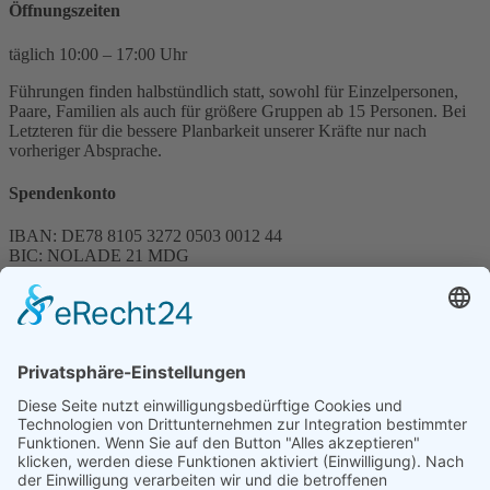
Öffnungszeiten
täglich 10:00 – 17:00 Uhr
Führungen finden halbstündlich statt, sowohl für Einzelpersonen,
Paare, Familien als auch für größere Gruppen ab 15 Personen. Bei
Letzteren für die bessere Planbarkeit unserer Kräfte nur nach
vorheriger Absprache.
Spendenkonto
IBAN: DE78 8105 3272 0503 0012 44
BIC: NOLADE 21 MDG
Sparkasse MagdeBurg
Spenden können steuerlich abgesetzt werden
Förderung
© 1987 – 2025
Storchenhof Loburg e.V.