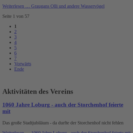
Weiterlesen …
Graugans Olli und andere Wasservögel
Seite 1 von 57
1
2
3
4
5
6
7
Vorwärts
Ende
Aktivitäten des Vereins
1060 Jahre Loburg - auch der Storchenhof feierte
mit
Das große Stadtjubiläum - da durfte der Storchenhof nicht fehlen
Weiterlesen …
1060 Jahre Loburg - auch der Storchenhof feierte mit