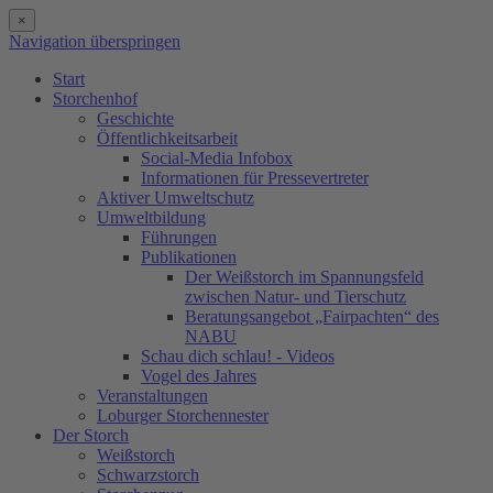
×
Navigation überspringen
Start
Storchenhof
Geschichte
Öffentlichkeitsarbeit
Social-Media Infobox
Informationen für Pressevertreter
Aktiver Umweltschutz
Umweltbildung
Führungen
Publikationen
Der Weißstorch im Spannungsfeld
zwischen Natur- und Tierschutz
Beratungsangebot „Fairpachten“ des
NABU
Schau dich schlau! - Videos
Vogel des Jahres
Veranstaltungen
Loburger Storchennester
Der Storch
Weißstorch
Schwarzstorch