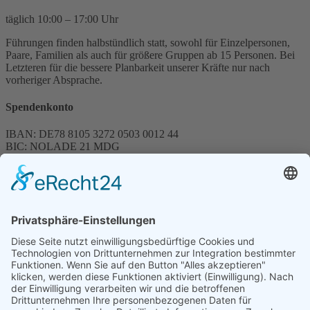
täglich 10:00 – 17:00 Uhr
Führungen finden halbstündlich statt, sowohl für Einzelpersonen,
Paare, Familien als auch für größere Gruppen ab 15 Personen. Bei
Letzteren für die bessere Planbarkeit unserer Kräfte nur nach
vorheriger Absprache.
Spendenkonto
IBAN: DE78 8105 3272 0503 0012 44
BIC: NOLADE 21 MDG
Sparkasse MagdeBurg
Spenden können steuerlich abgesetzt werden
Förderung
© 1987 – 2025
Storchenhof Loburg e.V.
Alle Rechte vorbehalten.