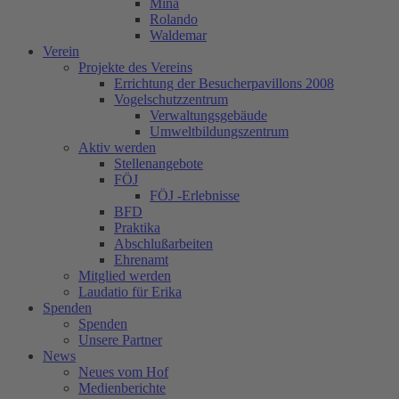
Mina
Rolando
Waldemar
Verein
Projekte des Vereins
Errichtung der Besucherpavillons 2008
Vogelschutzzentrum
Verwaltungsgebäude
Umweltbildungszentrum
Aktiv werden
Stellenangebote
FÖJ
FÖJ -Erlebnisse
BFD
Praktika
Abschlußarbeiten
Ehrenamt
Mitglied werden
Laudatio für Erika
Spenden
Spenden
Unsere Partner
News
Neues vom Hof
Medienberichte