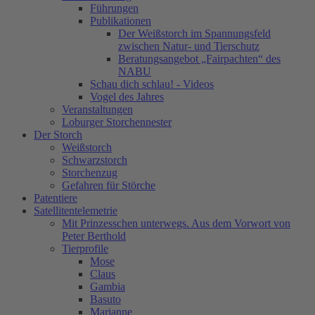
Führungen
Publikationen
Der Weißstorch im Spannungsfeld
zwischen Natur- und Tierschutz
Beratungsangebot „Fairpachten“ des
NABU
Schau dich schlau! - Videos
Vogel des Jahres
Veranstaltungen
Loburger Storchennester
Der Storch
Weißstorch
Schwarzstorch
Storchenzug
Gefahren für Störche
Patentiere
Satellitentelemetrie
Mit Prinzesschen unterwegs. Aus dem Vorwort von
Peter Berthold
Tierprofile
Mose
Claus
Gambia
Basuto
Marianne