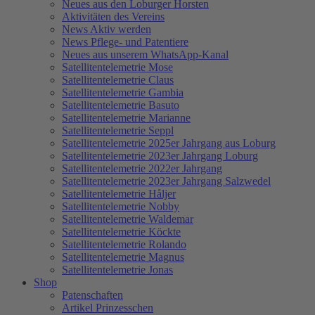
Neues aus den Loburger Horsten
Aktivitäten des Vereins
News Aktiv werden
News Pflege- und Patentiere
Neues aus unserem WhatsApp-Kanal
Satellitentelemetrie Mose
Satellitentelemetrie Claus
Satellitentelemetrie Gambia
Satellitentelemetrie Basuto
Satellitentelemetrie Marianne
Satellitentelemetrie Seppl
Satellitentelemetrie 2025er Jahrgang aus Loburg
Satellitentelemetrie 2023er Jahrgang Loburg
Satellitentelemetrie 2022er Jahrgang
Satellitentelemetrie 2023er Jahrgang Salzwedel
Satellitentelemetrie Håljer
Satellitentelemetrie Nobby
Satellitentelemetrie Waldemar
Satellitentelemetrie Köckte
Satellitentelemetrie Rolando
Satellitentelemetrie Magnus
Satellitentelemetrie Jonas
Shop
Patenschaften
Artikel Prinzesschen