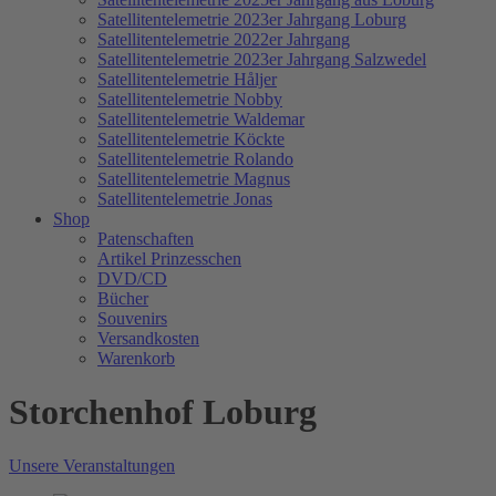
Satellitentelemetrie 2023er Jahrgang Loburg
Satellitentelemetrie 2022er Jahrgang
Satellitentelemetrie 2023er Jahrgang Salzwedel
Satellitentelemetrie Håljer
Satellitentelemetrie Nobby
Satellitentelemetrie Waldemar
Satellitentelemetrie Köckte
Satellitentelemetrie Rolando
Satellitentelemetrie Magnus
Satellitentelemetrie Jonas
Shop
Patenschaften
Artikel Prinzesschen
DVD/CD
Bücher
Souvenirs
Versandkosten
Warenkorb
Storchenhof Loburg
Unsere Veranstaltungen