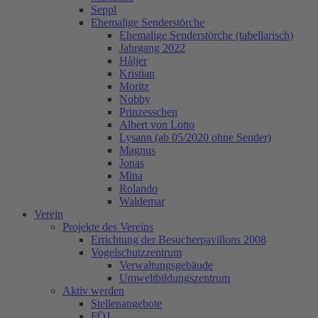
Seppl
Ehemalige Senderstörche
Ehemalige Senderstörche (tabellarisch)
Jahrgang 2022
Håljer
Kristian
Moritz
Nobby
Prinzesschen
Albert von Lotto
Lysann (ab 05/2020 ohne Sender)
Magnus
Jonas
Mina
Rolando
Waldemar
Verein
Projekte des Vereins
Errichtung der Besucherpavillons 2008
Vogelschutzzentrum
Verwaltungsgebäude
Umweltbildungszentrum
Aktiv werden
Stellenangebote
FÖJ