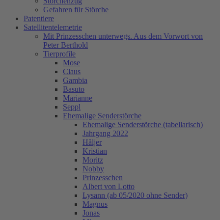
Storchenzug
Gefahren für Störche
Patentiere
Satellitentelemetrie
Mit Prinzesschen unterwegs. Aus dem Vorwort von
Peter Berthold
Tierprofile
Mose
Claus
Gambia
Basuto
Marianne
Seppl
Ehemalige Senderstörche
Ehemalige Senderstörche (tabellarisch)
Jahrgang 2022
Håljer
Kristian
Moritz
Nobby
Prinzesschen
Albert von Lotto
Lysann (ab 05/2020 ohne Sender)
Magnus
Jonas