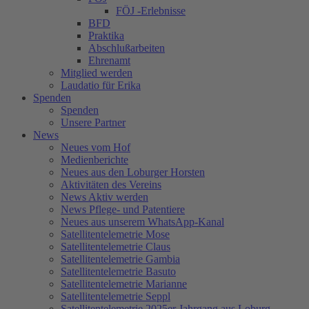
FÖJ -Erlebnisse
BFD
Praktika
Abschlußarbeiten
Ehrenamt
Mitglied werden
Laudatio für Erika
Spenden
Spenden
Unsere Partner
News
Neues vom Hof
Medienberichte
Neues aus den Loburger Horsten
Aktivitäten des Vereins
News Aktiv werden
News Pflege- und Patentiere
Neues aus unserem WhatsApp-Kanal
Satellitentelemetrie Mose
Satellitentelemetrie Claus
Satellitentelemetrie Gambia
Satellitentelemetrie Basuto
Satellitentelemetrie Marianne
Satellitentelemetrie Seppl
Satellitentelemetrie 2025er Jahrgang aus Loburg