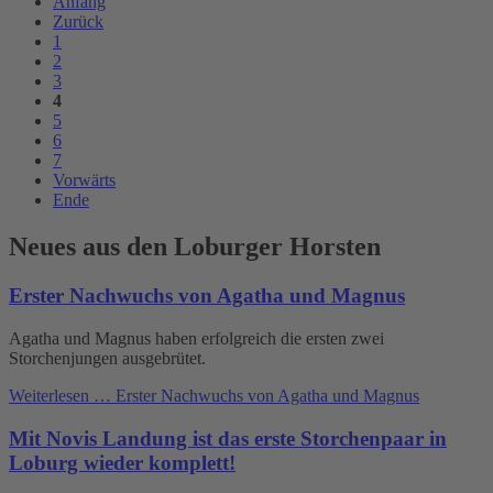
Anfang
Zurück
1
2
3
4
5
6
7
Vorwärts
Ende
Neues aus den Loburger Horsten
Erster Nachwuchs von Agatha und Magnus
Agatha und Magnus haben erfolgreich die ersten zwei
Storchenjungen ausgebrütet.
Weiterlesen …
Erster Nachwuchs von Agatha und Magnus
Mit Novis Landung ist das erste Storchenpaar in
Loburg wieder komplett!