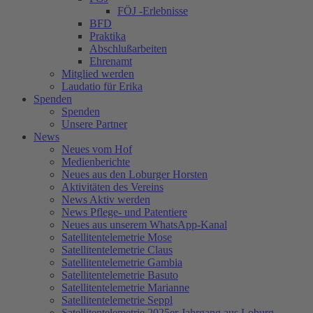
FÖJ -Erlebnisse
BFD
Praktika
Abschlußarbeiten
Ehrenamt
Mitglied werden
Laudatio für Erika
Spenden
Spenden
Unsere Partner
News
Neues vom Hof
Medienberichte
Neues aus den Loburger Horsten
Aktivitäten des Vereins
News Aktiv werden
News Pflege- und Patentiere
Neues aus unserem WhatsApp-Kanal
Satellitentelemetrie Mose
Satellitentelemetrie Claus
Satellitentelemetrie Gambia
Satellitentelemetrie Basuto
Satellitentelemetrie Marianne
Satellitentelemetrie Seppl
Satellitentelemetrie 2025er Jahrgang aus Loburg