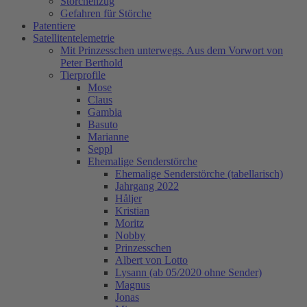
Storchenzug
Gefahren für Störche
Patentiere
Satellitentelemetrie
Mit Prinzesschen unterwegs. Aus dem Vorwort von
Peter Berthold
Tierprofile
Mose
Claus
Gambia
Basuto
Marianne
Seppl
Ehemalige Senderstörche
Ehemalige Senderstörche (tabellarisch)
Jahrgang 2022
Håljer
Kristian
Moritz
Nobby
Prinzesschen
Albert von Lotto
Lysann (ab 05/2020 ohne Sender)
Magnus
Jonas