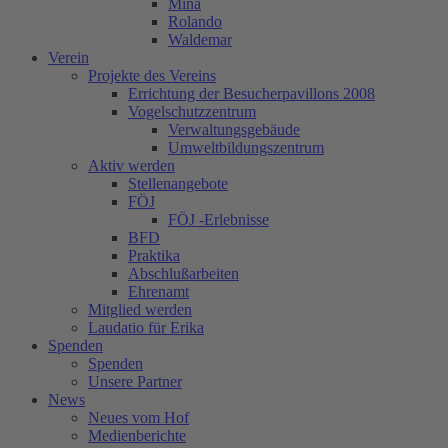
Mina
Rolando
Waldemar
Verein
Projekte des Vereins
Errichtung der Besucherpavillons 2008
Vogelschutzzentrum
Verwaltungsgebäude
Umweltbildungszentrum
Aktiv werden
Stellenangebote
FÖJ
FÖJ -Erlebnisse
BFD
Praktika
Abschlußarbeiten
Ehrenamt
Mitglied werden
Laudatio für Erika
Spenden
Spenden
Unsere Partner
News
Neues vom Hof
Medienberichte