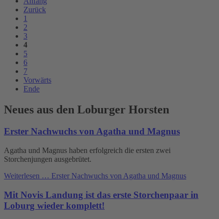
Anfang
Zurück
1
2
3
4
5
6
7
Vorwärts
Ende
Neues aus den Loburger Horsten
Erster Nachwuchs von Agatha und Magnus
Agatha und Magnus haben erfolgreich die ersten zwei
Storchenjungen ausgebrütet.
Weiterlesen …
Erster Nachwuchs von Agatha und Magnus
Mit Novis Landung ist das erste Storchenpaar in
Loburg wieder komplett!