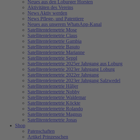
Neues aus den Loburger Horsten
Aktivitäten des Vereins
News Aktiv werden
News Pflege- und Patentiere
Neues aus unserem WhatsApp-Kanal
Satellitentelemetrie Mose
Satellitentelemetrie Claus
Satellitentelemetrie Gambia
Satellitentelemetrie Basuto
Satellitentelemetrie Marianne
Satellitentelemetrie Seppl
Satellitentelemetrie 2025er Jahrgang aus Loburg
Satellitentelemetrie 2023er Jahrgang Loburg
Satellitentelemetrie 2022er Jahrgang
Satellitentelemetrie 2023er Jahrgang Salzwedel
Satellitentelemetrie Håljer
Satellitentelemetrie Nobby
Satellitentelemetrie Waldemar
Satellitentelemetrie Köckte
Satellitentelemetrie Rolando
Satellitentelemetrie Magnus
Satellitentelemetrie Jonas
Shop
Patenschaften
Artikel Prinzesschen