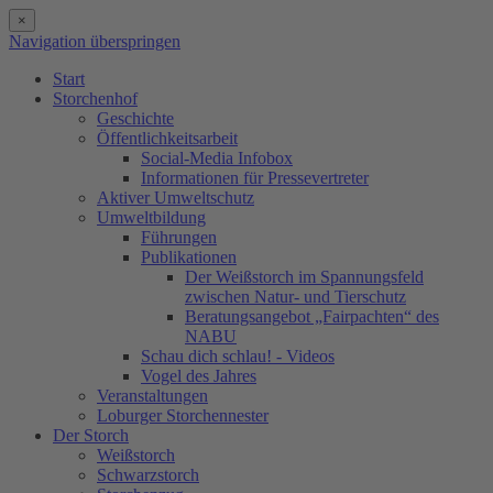
×
Navigation überspringen
Start
Storchenhof
Geschichte
Öffentlichkeitsarbeit
Social-Media Infobox
Informationen für Pressevertreter
Aktiver Umweltschutz
Umweltbildung
Führungen
Publikationen
Der Weißstorch im Spannungsfeld
zwischen Natur- und Tierschutz
Beratungsangebot „Fairpachten“ des
NABU
Schau dich schlau! - Videos
Vogel des Jahres
Veranstaltungen
Loburger Storchennester
Der Storch
Weißstorch
Schwarzstorch