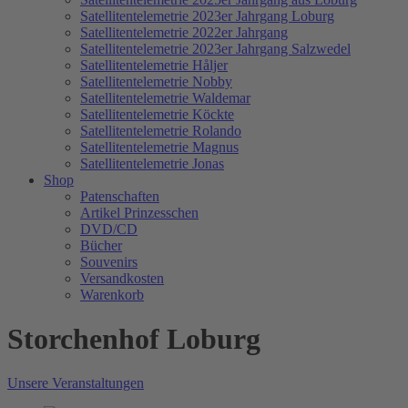
Satellitentelemetrie 2023er Jahrgang Loburg
Satellitentelemetrie 2022er Jahrgang
Satellitentelemetrie 2023er Jahrgang Salzwedel
Satellitentelemetrie Håljer
Satellitentelemetrie Nobby
Satellitentelemetrie Waldemar
Satellitentelemetrie Köckte
Satellitentelemetrie Rolando
Satellitentelemetrie Magnus
Satellitentelemetrie Jonas
Shop
Patenschaften
Artikel Prinzesschen
DVD/CD
Bücher
Souvenirs
Versandkosten
Warenkorb
Storchenhof Loburg
Unsere Veranstaltungen