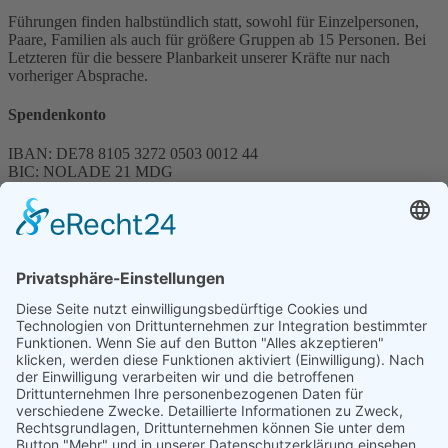
Führungen finden halbstündlich statt, sowohl für Einzelpersonen,
Paare, Familien als auch für größere Gruppen ab 15 Personen. Bei
Letzteren für die bessere Planbarkeit unserer Kräfte nur nach
vorheriger Absprache.
Spendenkonto
IBAN: DE78 8105 3272 0503 0012 44
BIC: NOLADE 21 MDG
Sparkasse MagdeBurg
Spenden können steuerlich abgesetzt werden
Förderung
© 1987 – 2025
Storchenhof Loburg e.V.
Alle Rechte vorbehalten.
Cookie-Einstellungen