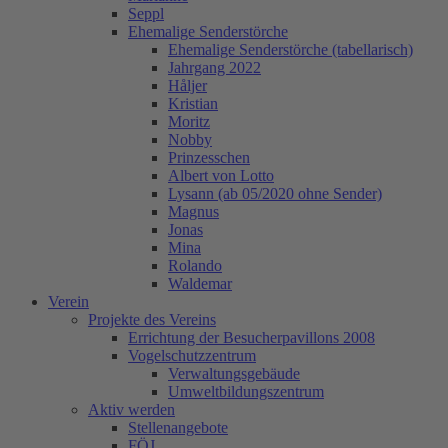
Seppl
Ehemalige Senderstörche
Ehemalige Senderstörche (tabellarisch)
Jahrgang 2022
Håljer
Kristian
Moritz
Nobby
Prinzesschen
Albert von Lotto
Lysann (ab 05/2020 ohne Sender)
Magnus
Jonas
Mina
Rolando
Waldemar
Verein
Projekte des Vereins
Errichtung der Besucherpavillons 2008
Vogelschutzzentrum
Verwaltungsgebäude
Umweltbildungszentrum
Aktiv werden
Stellenangebote
FÖJ