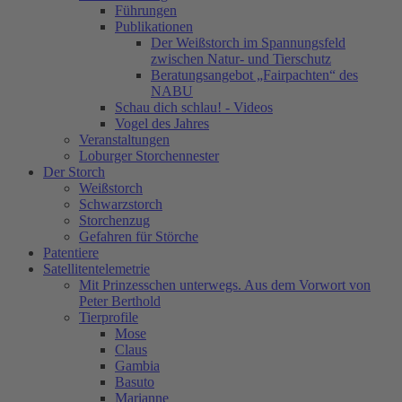
Führungen
Publikationen
Der Weißstorch im Spannungsfeld
zwischen Natur- und Tierschutz
Beratungsangebot „Fairpachten“ des
NABU
Schau dich schlau! - Videos
Vogel des Jahres
Veranstaltungen
Loburger Storchennester
Der Storch
Weißstorch
Schwarzstorch
Storchenzug
Gefahren für Störche
Patentiere
Satellitentelemetrie
Mit Prinzesschen unterwegs. Aus dem Vorwort von
Peter Berthold
Tierprofile
Mose
Claus
Gambia
Basuto
Marianne