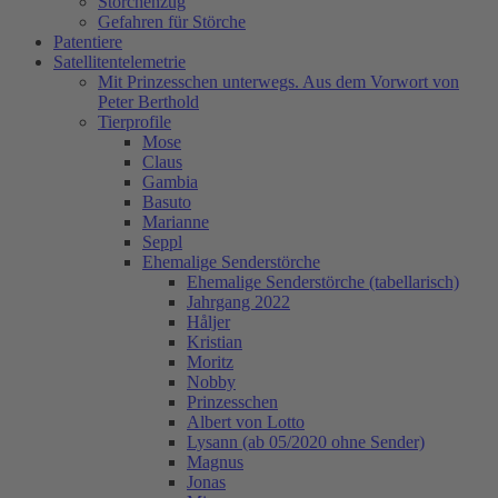
Storchenzug
Gefahren für Störche
Patentiere
Satellitentelemetrie
Mit Prinzesschen unterwegs. Aus dem Vorwort von
Peter Berthold
Tierprofile
Mose
Claus
Gambia
Basuto
Marianne
Seppl
Ehemalige Senderstörche
Ehemalige Senderstörche (tabellarisch)
Jahrgang 2022
Håljer
Kristian
Moritz
Nobby
Prinzesschen
Albert von Lotto
Lysann (ab 05/2020 ohne Sender)
Magnus
Jonas