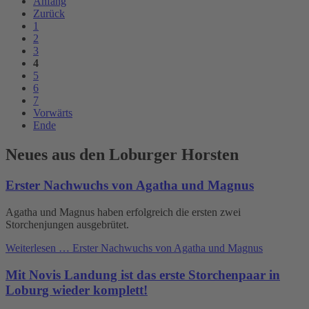
Anfang
Zurück
1
2
3
4
5
6
7
Vorwärts
Ende
Neues aus den Loburger Horsten
Erster Nachwuchs von Agatha und Magnus
Agatha und Magnus haben erfolgreich die ersten zwei
Storchenjungen ausgebrütet.
Weiterlesen …
Erster Nachwuchs von Agatha und Magnus
Mit Novis Landung ist das erste Storchenpaar in
Loburg wieder komplett!