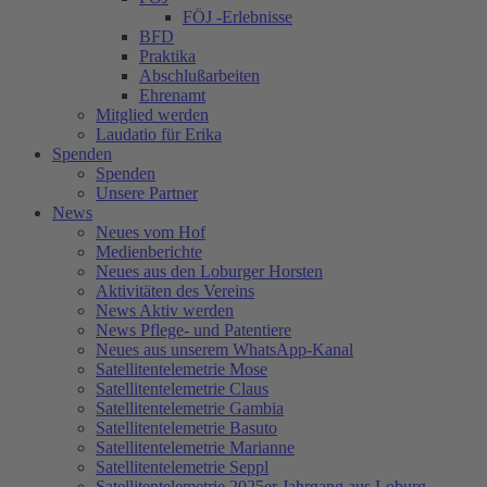
FÖJ -Erlebnisse
BFD
Praktika
Abschlußarbeiten
Ehrenamt
Mitglied werden
Laudatio für Erika
Spenden
Spenden
Unsere Partner
News
Neues vom Hof
Medienberichte
Neues aus den Loburger Horsten
Aktivitäten des Vereins
News Aktiv werden
News Pflege- und Patentiere
Neues aus unserem WhatsApp-Kanal
Satellitentelemetrie Mose
Satellitentelemetrie Claus
Satellitentelemetrie Gambia
Satellitentelemetrie Basuto
Satellitentelemetrie Marianne
Satellitentelemetrie Seppl
Satellitentelemetrie 2025er Jahrgang aus Loburg