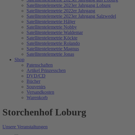
Satellitentelemetrie 2023er Jahrgang Loburg
Satellitentelemetrie 2022er Jahrgang
Satellitentelemetrie 2023er Jahrgang Salzwedel
Satellitentelemetrie Håljer
Satellitentelemetrie Nobby
Satellitentelemetrie Waldemar
Satellitentelemetrie Köckte
Satellitentelemetrie Rolando
Satellitentelemetrie Magnus
Satellitentelemetrie Jonas
Shop
Patenschaften
Artikel Prinzesschen
DVD/CD
Bücher
Souvenirs
Versandkosten
Warenkorb
Storchenhof Loburg
Unsere Veranstaltungen