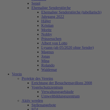
Seppl
Ehemalige Senderstörche
Ehemalige Senderstörche (tabellarisch)
Jahrgang 2022
Håljer
Kristian
Moritz
Nobby
Prinzesschen
Albert von Lotto
Lysann (ab 05/2020 ohne Sender)
Magnus
Jonas
Mina
Rolando
Waldemar
Verein
Projekte des Vereins
Errichtung der Besucherpavillons 2008
Vogelschutzzentrum
Verwaltungsgebäude
Umweltbildungszentrum
Aktiv werden
Stellenangebote
FÖJ