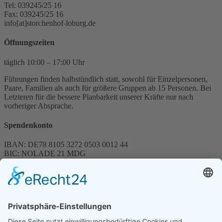
Tel: 039245/25 16
Fax: 039245/25 16
info[at]storchenhof-loburg.de
Öffnungszeiten
täglich 10:00 – 17:00 Uhr
Führungen finden halbstündlich statt, sowohl für Einzelpersonen,
Paare, Familien als auch für größere Gruppen ab 15 Personen. Bei
Letzteren für die bessere Planbarkeit unserer Kräfte nur nach
vorheriger Absprache.
Spendenkonto
IBAN: DE78 8105 3272 0503 0012 44
BIC: NOLADE 21 MDG
Sparkasse MagdeBurg
Spenden können steuerlich abgesetzt werden
Förderung