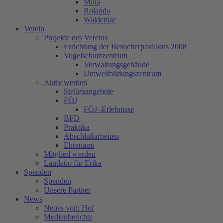
Mina
Rolando
Waldemar
Verein
Projekte des Vereins
Errichtung der Besucherpavillons 2008
Vogelschutzzentrum
Verwaltungsgebäude
Umweltbildungszentrum
Aktiv werden
Stellenangebote
FÖJ
FÖJ -Erlebnisse
BFD
Praktika
Abschlußarbeiten
Ehrenamt
Mitglied werden
Laudatio für Erika
Spenden
Spenden
Unsere Partner
News
Neues vom Hof
Medienberichte