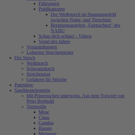
Führungen
Publikationen
Der Weißstorch im Spannungsfeld
zwischen Natur- und Tierschutz
Beratungsangebot „Fairpachten“ des
NABU
Schau dich schlau! - Videos
Vogel des Jahres
Veranstaltungen
Loburger Storchennester
Der Storch
Weißstorch
Schwarzstorch
Storchenzug
Gefahren für Störche
Patentiere
Satellitentelemetrie
Mit Prinzesschen unterwegs. Aus dem Vorwort von
Peter Berthold
Tierprofile
Mose
Claus
Gambia
Basuto
Marianne