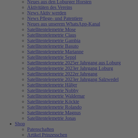
Neues aus den Loburger Horsten
Aktivitäten des Vereins
News Aktiv werden
News Pflege- und Patentiere
Neues aus unserem WhatsApp-Kanal
Satellitentelemetrie Mose
Satellitentelemetrie Claus
Satellitentelemetrie Gambia
Satellitentelemetrie Basuto
Satellitentelemetrie Marianne
Satellitentelemetrie Seppl
Satellitentelemetrie 2025er Jahrgang aus Loburg
Satellitentelemetrie 2023er Jahrgang Loburg
Satellitentelemetrie 2022er Jahrgang
Satellitentelemetrie 2023er Jahrgang Salzwedel
Satellitentelemetrie Håljer
Satellitentelemetrie Nobby
Satellitentelemetrie Waldemar
Satellitentelemetrie Köckte
Satellitentelemetrie Rolando
Satellitentelemetrie Magnus
Satellitentelemetrie Jonas
Shop
Patenschaften
Artikel Prinzesschen