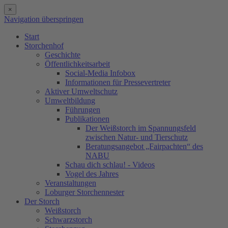
×
Navigation überspringen
Start
Storchenhof
Geschichte
Öffentlichkeitsarbeit
Social-Media Infobox
Informationen für Pressevertreter
Aktiver Umweltschutz
Umweltbildung
Führungen
Publikationen
Der Weißstorch im Spannungsfeld
zwischen Natur- und Tierschutz
Beratungsangebot „Fairpachten“ des
NABU
Schau dich schlau! - Videos
Vogel des Jahres
Veranstaltungen
Loburger Storchennester
Der Storch
Weißstorch
Schwarzstorch