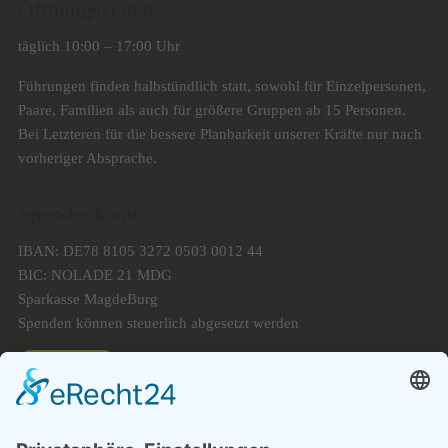
Öffnungszeiten
täglich 10:00 – 17:00 Uhr
Führungen finden halbstündlich statt, sowohl für Einzelpersonen,
Paare, Familien als auch für größere Gruppen ab 15 Personen.
Bei Letzteren für die bessere Planbarkeit unserer Kräfte nur nach
vorheriger Absprache.
Spendenkonto
IBAN: DE78 8105 3272 0503 0012 44
BIC: NOLADE 21 MDG
Sparkasse MagdeBurg
Spenden können steuerlich abgesetzt werden
Förderung