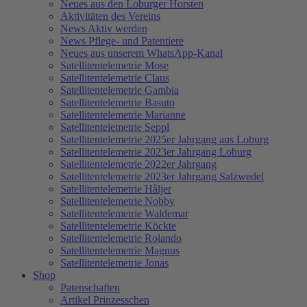
Neues aus den Loburger Horsten
Aktivitäten des Vereins
News Aktiv werden
News Pflege- und Patentiere
Neues aus unserem WhatsApp-Kanal
Satellitentelemetrie Mose
Satellitentelemetrie Claus
Satellitentelemetrie Gambia
Satellitentelemetrie Basuto
Satellitentelemetrie Marianne
Satellitentelemetrie Seppl
Satellitentelemetrie 2025er Jahrgang aus Loburg
Satellitentelemetrie 2023er Jahrgang Loburg
Satellitentelemetrie 2022er Jahrgang
Satellitentelemetrie 2023er Jahrgang Salzwedel
Satellitentelemetrie Håljer
Satellitentelemetrie Nobby
Satellitentelemetrie Waldemar
Satellitentelemetrie Köckte
Satellitentelemetrie Rolando
Satellitentelemetrie Magnus
Satellitentelemetrie Jonas
Shop
Patenschaften
Artikel Prinzesschen