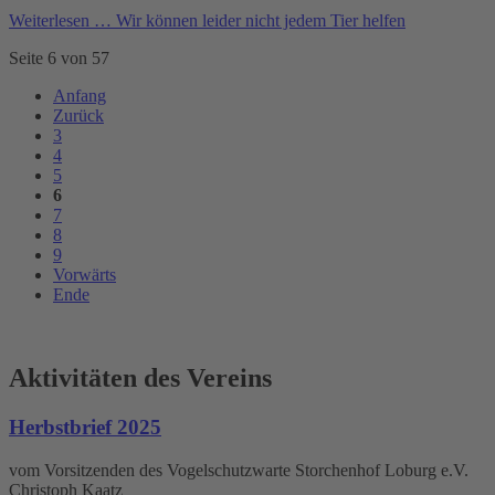
Weiterlesen …
Wir können leider nicht jedem Tier helfen
Seite 6 von 57
Anfang
Zurück
3
4
5
6
7
8
9
Vorwärts
Ende
Aktivitäten des Vereins
Herbstbrief 2025
vom Vorsitzenden des Vogelschutzwarte Storchenhof Loburg e.V.
Christoph Kaatz