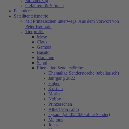
Storchenzug
Gefahren für Störche
Patentiere
Satellitentelemetrie
Mit Prinzesschen unterwegs. Aus dem Vorwort von
Peter Berthold
Tierprofile
Mose
Claus
Gambia
Basuto
Marianne
Seppl
Ehemalige Senderstörche
Ehemalige Senderstörche (tabellarisch)
Jahrgang 2022
Håljer
Kristian
Moritz
Nobby
Prinzesschen
Albert von Lotto
Lysann (ab 05/2020 ohne Sender)
Magnus
Jonas