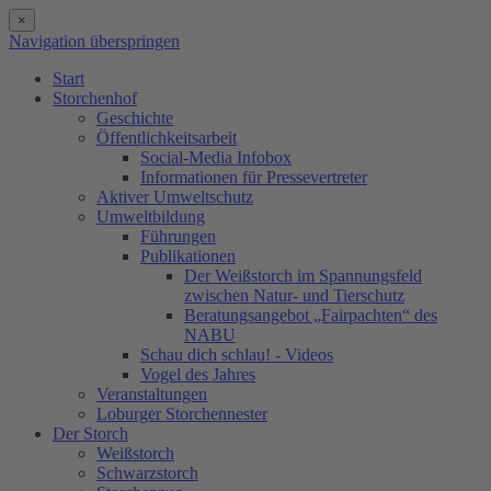
×
Navigation überspringen
Start
Storchenhof
Geschichte
Öffentlichkeitsarbeit
Social-Media Infobox
Informationen für Pressevertreter
Aktiver Umweltschutz
Umweltbildung
Führungen
Publikationen
Der Weißstorch im Spannungsfeld
zwischen Natur- und Tierschutz
Beratungsangebot „Fairpachten“ des
NABU
Schau dich schlau! - Videos
Vogel des Jahres
Veranstaltungen
Loburger Storchennester
Der Storch
Weißstorch
Schwarzstorch