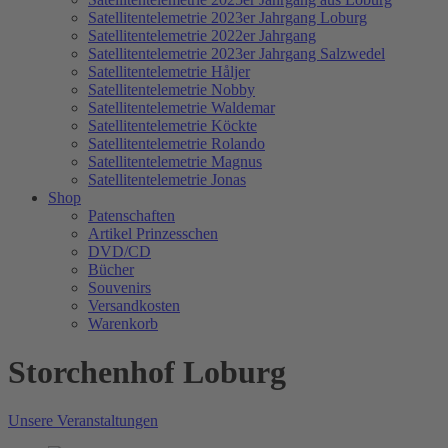
Satellitentelemetrie 2023er Jahrgang Loburg
Satellitentelemetrie 2022er Jahrgang
Satellitentelemetrie 2023er Jahrgang Salzwedel
Satellitentelemetrie Håljer
Satellitentelemetrie Nobby
Satellitentelemetrie Waldemar
Satellitentelemetrie Köckte
Satellitentelemetrie Rolando
Satellitentelemetrie Magnus
Satellitentelemetrie Jonas
Shop
Patenschaften
Artikel Prinzesschen
DVD/CD
Bücher
Souvenirs
Versandkosten
Warenkorb
Storchenhof Loburg
Unsere Veranstaltungen