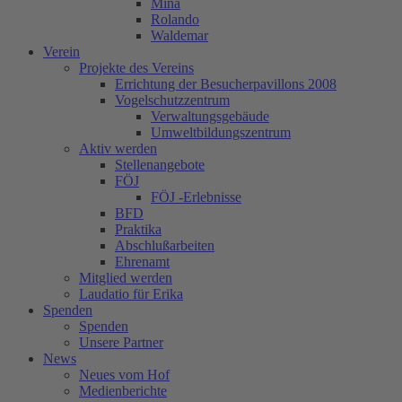
Mina
Rolando
Waldemar
Verein
Projekte des Vereins
Errichtung der Besucherpavillons 2008
Vogelschutzzentrum
Verwaltungsgebäude
Umweltbildungszentrum
Aktiv werden
Stellenangebote
FÖJ
FÖJ -Erlebnisse
BFD
Praktika
Abschlußarbeiten
Ehrenamt
Mitglied werden
Laudatio für Erika
Spenden
Spenden
Unsere Partner
News
Neues vom Hof
Medienberichte