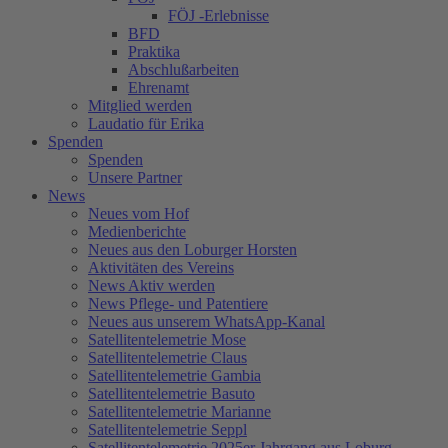
FÖJ -Erlebnisse
BFD
Praktika
Abschlußarbeiten
Ehrenamt
Mitglied werden
Laudatio für Erika
Spenden
Spenden
Unsere Partner
News
Neues vom Hof
Medienberichte
Neues aus den Loburger Horsten
Aktivitäten des Vereins
News Aktiv werden
News Pflege- und Patentiere
Neues aus unserem WhatsApp-Kanal
Satellitentelemetrie Mose
Satellitentelemetrie Claus
Satellitentelemetrie Gambia
Satellitentelemetrie Basuto
Satellitentelemetrie Marianne
Satellitentelemetrie Seppl
Satellitentelemetrie 2025er Jahrgang aus Loburg