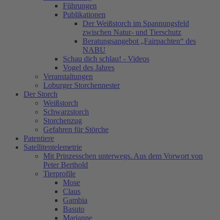
Führungen
Publikationen
Der Weißstorch im Spannungsfeld
zwischen Natur- und Tierschutz
Beratungsangebot „Fairpachten“ des
NABU
Schau dich schlau! - Videos
Vogel des Jahres
Veranstaltungen
Loburger Storchennester
Der Storch
Weißstorch
Schwarzstorch
Storchenzug
Gefahren für Störche
Patentiere
Satellitentelemetrie
Mit Prinzesschen unterwegs. Aus dem Vorwort von
Peter Berthold
Tierprofile
Mose
Claus
Gambia
Basuto
Marianne