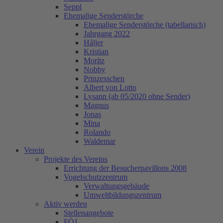
Seppl
Ehemalige Senderstörche
Ehemalige Senderstörche (tabellarisch)
Jahrgang 2022
Håljer
Kristian
Moritz
Nobby
Prinzesschen
Albert von Lotto
Lysann (ab 05/2020 ohne Sender)
Magnus
Jonas
Mina
Rolando
Waldemar
Verein
Projekte des Vereins
Errichtung der Besucherpavillons 2008
Vogelschutzzentrum
Verwaltungsgebäude
Umweltbildungszentrum
Aktiv werden
Stellenangebote
FÖJ