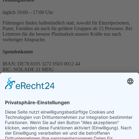
täglich 10:00 – 17:00 Uhr
Führungen finden halbstündlich statt, sowohl für Einzelpersonen,
Paare, Familien als auch für größere Gruppen ab 15 Personen. Bei
Letzteren für die bessere Planbarkeit unserer Kräfte nur nach
vorheriger Absprache.
Spendenkonto
IBAN: DE78 8105 3272 0503 0012 44
BIC: NOLADE 21 MDG
Sparkasse MagdeBurg
Spenden können steuerlich abgesetzt werden
Förderung
© 1987 – 2025
Storchenhof Loburg e.V.