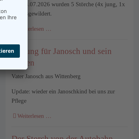
Am 18.07.2026 wurden 5 Störche (4x jung, 1x
alt) ausgewildert.
Weiterlesen …
Rettung für Janosch und sein
Küken
Vater Janosch aus Wittenberg
Update: wieder ein Janoschkind bei uns zur
Pflege
Weiterlesen …
Der Storch von der Autobahn