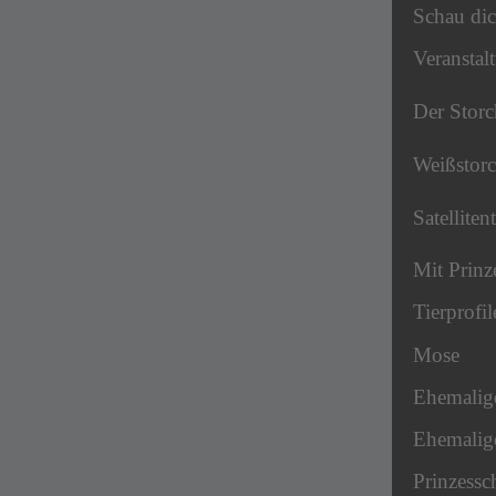
Schau dic
Veranstal
Der Storc
Weißstor
Satelliten
Mit Prinz
Tierprofil
Mose
Ehemalig
Ehemalige
Prinzessc