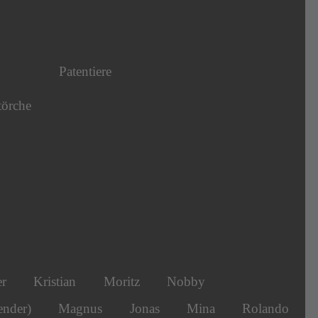
Patentiere
törche
er
Kristian
Moritz
Nobby
ender)
Magnus
Jonas
Mina
Rolando