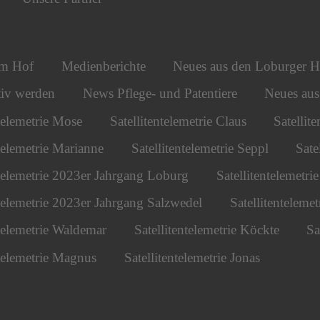
om Hof
Medienberichte
Neues aus den Loburger H
iv werden
News Pflege- und Patentiere
Neues au
ntelemetrie Mose
Satellitentelemetrie Claus
Satellit
ntelemetrie Marianne
Satellitentelemetrie Seppl
Sate
ntelemetrie 2023er Jahrgang Loburg
Satellitentelemetr
ntelemetrie 2023er Jahrgang Salzwedel
Satellitentelemet
ntelemetrie Waldemar
Satellitentelemetrie Köckte
Sa
ntelemetrie Magnus
Satellitentelemetrie Jonas