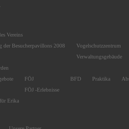
r
des Vereins
g der Besucherpavillons 2008
Vogelschutzzentrum
Verwaltungsgebäude
rden
gebote
FÖJ
BFD
Praktika
Abs
FÖJ -Erlebnisse
für Erika
Unsere Partner