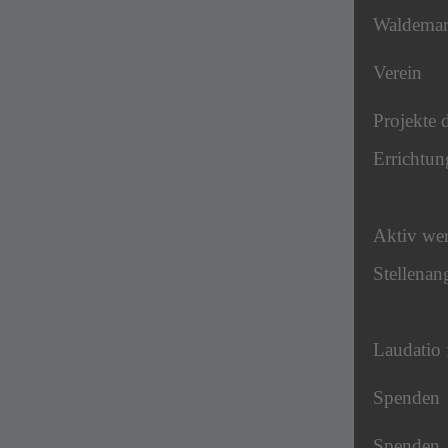
Waldema
Verein
Projekte 
Errichtun
Aktiv we
Stellenan
Laudatio 
Spenden
Spenden