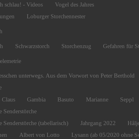
h schlau! - Videos
Vogel des Jahres
tungen
Loburger Storchennester
h
ch
Schwarzstorch
Storchenzug
Gefahren für S
telemetrie
esschen unterwegs. Aus dem Vorwort von Peter Berthold
e
Claus
Gambia
Basuto
Marianne
Seppl
e Senderstörche
 Senderstörche (tabellarisch)
Jahrgang 2022
Hålj
hen
Albert von Lotto
Lysann (ab 05/2020 ohne S