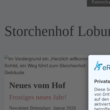
Patenscha
Storchenhof Lobu
Neues vom Hof
Frostiges neues Jahr!
Newsletter Betterplace Januar 2026