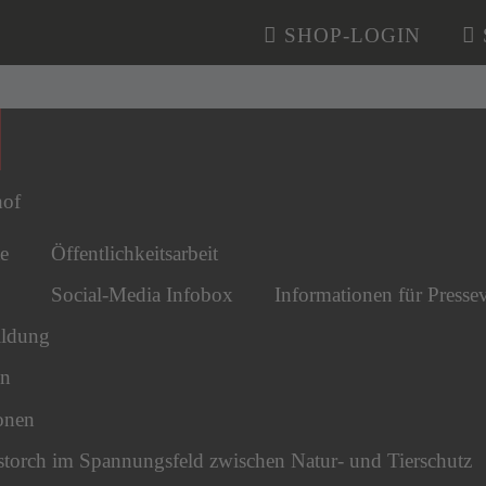
SHOP-LOGIN
n überspringen
hof
e
Öffentlichkeitsarbeit
Social-Media Infobox
Informationen für Pressev
ldung
en
onen
torch im Spannungsfeld zwischen Natur- und Tierschutz