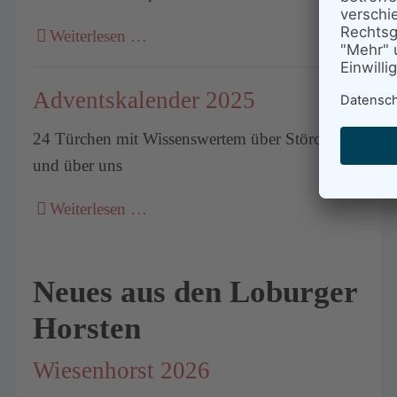
Weiterlesen …
Adventskalender 2025
24 Türchen mit Wissenswertem über Störche
und über uns
Weiterlesen …
Neues aus den Loburger
Horsten
Wiesenhorst 2026