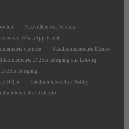
orsten
Aktivitäten des Vereins
s unserem WhatsApp-Kanal
entelemetrie Gambia
Satellitentelemetrie Basuto
llitentelemetrie 2025er Jahrgang aus Loburg
ie 2022er Jahrgang
rie Håljer
Satellitentelemetrie Nobby
tellitentelemetrie Rolando