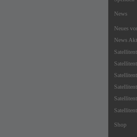
News
Neues v
News Akt
Satellite
Satellite
Satellite
Satellite
Satellite
Satellite
Shop