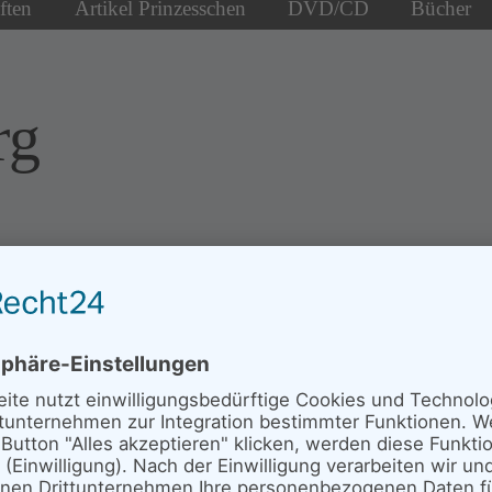
ften
Artikel Prinzesschen
DVD/CD
Bücher
rg
Neues von den
Senderstörchen
Die Senderstörche am Abend des
27.08.2022