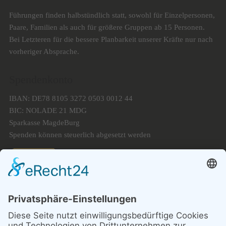
Führungen finden halbstündlich statt, sowohl für Einzelpersonen,
Paare, Familien als auch für größere Gruppen ab 15 Personen.
Bei Letzteren für die bessere Planbarkeit unserer Kräfte nur nach
vorheriger Absprache.
Spendenkonto
IBAN: DE78 8105 3272 0503 0012 44
BIC: NOLADE 21 MDG
Sparkasse MagdeBurg
Spenden können steuerlich abgesetzt werden
Förderung