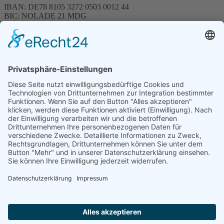
IBAN: DE78 8105 3272 0503 0012 44
BIC: NOLADE 21 MDG
Sparkasse MagdeBurg
Spenden können steuerlich abgesetzt werden
Förderung
© 1987 – 2025
Storchenhof Loburg e.V.
Alle Rechte vorbehalten.
Cookie-Einstellungen
Navigation überspringen
Impressum
Haftungsausschluss
Widerrufsrecht
Datenschutz
Facebook