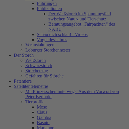
Führungen
Publikationen
Der Weißstorch im Spannungsfeld
zwischen Natur- und Tierschutz
Beratungsangebot „Fairpachten“ des
NABU
Schau dich schlau! - Videos
Vogel des Jahres
Veranstaltungen
Loburger Storchennester
Der Storch
Weißstorch
Schwarzstorch
Storchenzug
Gefahren für Störche
Patentiere
Satellitentelemetrie
Mit Prinzesschen unterwegs. Aus dem Vorwort von
Peter Berthold
Tierprofile
Mose
Claus
Gambia
Basuto
Marianne