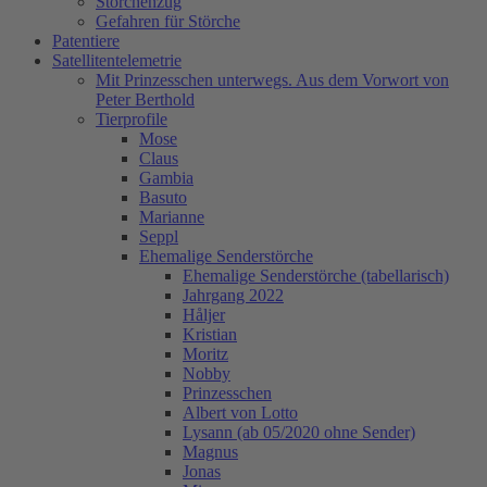
Storchenzug
Gefahren für Störche
Patentiere
Satellitentelemetrie
Mit Prinzesschen unterwegs. Aus dem Vorwort von
Peter Berthold
Tierprofile
Mose
Claus
Gambia
Basuto
Marianne
Seppl
Ehemalige Senderstörche
Ehemalige Senderstörche (tabellarisch)
Jahrgang 2022
Håljer
Kristian
Moritz
Nobby
Prinzesschen
Albert von Lotto
Lysann (ab 05/2020 ohne Sender)
Magnus
Jonas