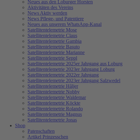
Neues aus den Loburger Horsten
Aktivitäten des Vereins
News Aktiv werden
News Pflege- und Patentiere
Neues aus unserem WhatsApp-Kanal
Satellitentelemetrie Mose
Satellitentelemetrie Claus
Satellitentelemetrie Gambia
Satellitentelemetrie Basuto
Satellitentelemetrie Marianne
Satellitentelemetrie Seppl
Satellitentelemetrie 2025er Jahrgang aus Loburg
Satellitentelemetrie 2023er Jahrgang Loburg
Satellitentelemetrie 2022er Jahrgang
Satellitentelemetrie 2023er Jahrgang Salzwedel
Satellitentelemetrie Håljer
Satellitentelemetrie Nobby
Satellitentelemetrie Waldemar
Satellitentelemetrie Köckte
Satellitentelemetrie Rolando
Satellitentelemetrie Magnus
Satellitentelemetrie Jonas
Shop
Patenschaften
Artikel Prinzesschen