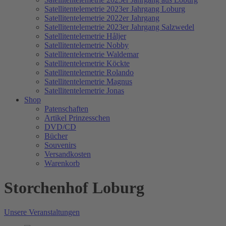
Satellitentelemetrie 2023er Jahrgang Loburg
Satellitentelemetrie 2022er Jahrgang
Satellitentelemetrie 2023er Jahrgang Salzwedel
Satellitentelemetrie Håljer
Satellitentelemetrie Nobby
Satellitentelemetrie Waldemar
Satellitentelemetrie Köckte
Satellitentelemetrie Rolando
Satellitentelemetrie Magnus
Satellitentelemetrie Jonas
Shop
Patenschaften
Artikel Prinzesschen
DVD/CD
Bücher
Souvenirs
Versandkosten
Warenkorb
Storchenhof Loburg
Unsere Veranstaltungen