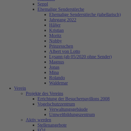
Seppl
Ehemalige Senderstörche
Ehemalige Senderstörche (tabellarisch)
Jahrgang 2022
Håljer
Kristian
Moritz
Nobby
Prinzesschen
Albert von Lotto
Lysann (ab 05/2020 ohne Sender)
Magnus
Jonas
Mina
Rolando
Waldemar
Verein
Projekte des Vereins
Errichtung der Besucherpavillons 2008
Vogelschutzzentrum
Verwaltungsgebäude
Umweltbildungszentrum
Aktiv werden
Stellenangebote
FÖJ