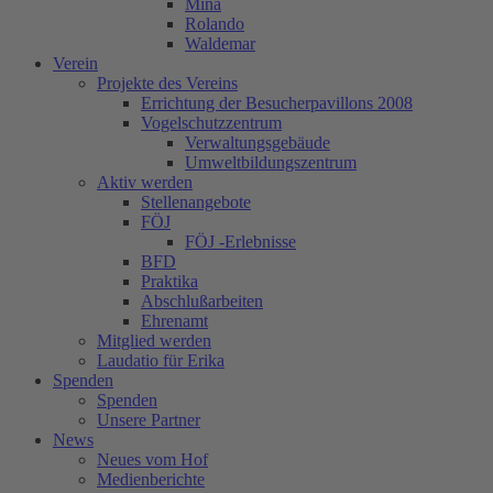
Mina
Rolando
Waldemar
Verein
Projekte des Vereins
Errichtung der Besucherpavillons 2008
Vogelschutzzentrum
Verwaltungsgebäude
Umweltbildungszentrum
Aktiv werden
Stellenangebote
FÖJ
FÖJ -Erlebnisse
BFD
Praktika
Abschlußarbeiten
Ehrenamt
Mitglied werden
Laudatio für Erika
Spenden
Spenden
Unsere Partner
News
Neues vom Hof
Medienberichte