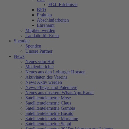
FÖJ -Erlebnisse
BFD
Praktika
Abschlußarbeiten
Ehrenamt
Mitglied werden
Laudatio für Erika
Spenden
Spenden
Unsere Partner
News
Neues vom Hof
Medienberichte
Neues aus den Loburger Horsten
Aktivitäten des Vereins
News Aktiv werden
News Pflege- und Patentiere
Neues aus unserem WhatsApp-Kanal
Satellitentelemetrie Mose
Satellitentelemetrie Claus
Satellitentelemetrie Gambia
Satellitentelemetrie Basuto
Satellitentelemetrie Marianne
Satellitentelemetrie Seppl
Satellitentelemetrie 2025er Jahrgang aus Loburg