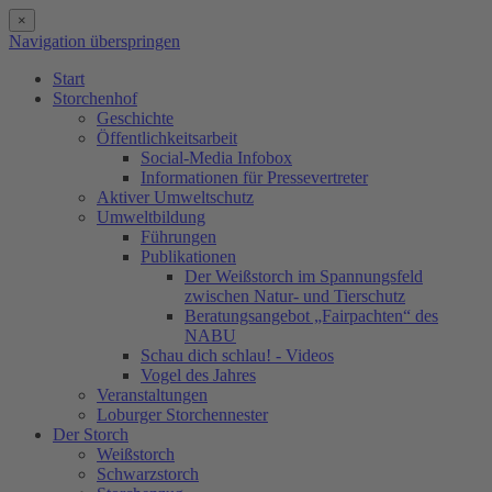
×
Navigation überspringen
Start
Storchenhof
Geschichte
Öffentlichkeitsarbeit
Social-Media Infobox
Informationen für Pressevertreter
Aktiver Umweltschutz
Umweltbildung
Führungen
Publikationen
Der Weißstorch im Spannungsfeld
zwischen Natur- und Tierschutz
Beratungsangebot „Fairpachten“ des
NABU
Schau dich schlau! - Videos
Vogel des Jahres
Veranstaltungen
Loburger Storchennester
Der Storch
Weißstorch
Schwarzstorch