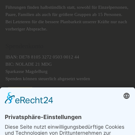
Führungen finden halbstündlich statt, sowohl für Einzelpersonen,
Paare, Familien als auch für größere Gruppen ab 15 Personen.
Bei Letzteren für die bessere Planbarkeit unserer Kräfte nur nach
vorheriger Absprache.
Spendenkonto
IBAN: DE78 8105 3272 0503 0012 44
BIC: NOLADE 21 MDG
Sparkasse MagdeBurg
Spenden können steuerlich abgesetzt werden
Förderung