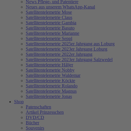
News Pflege- und Patentiere
Neues aus unserem WhatsApp-Kanal
Satellitentelemetrie Mose
Satellitentelemetrie Claus
Satellitentelemetrie Gambia
Satellitentelemetrie Basuto
Satellitentelemetrie Marianne
Satellitentelemetrie Seppl
Satellitentelemetrie 2025er Jahrgang aus Loburg
Satellitentelemetrie 2023er Jahrgang Loburg
Satellitentelemetrie 2022er Jahrgang
Satellitentelemetrie 2023er Jahrgang Salzwedel
Satellitentelemetrie Håljer
Satellitentelemetrie Nobby
Satellitentelemetrie Waldemar
Satellitentelemetrie Köckte
Satellitentelemetrie Rolando
Satellitentelemetrie Magnus
Satellitentelemetrie Jonas
Shop
Patenschaften
Artikel Prinzesschen
DVD/CD
Bücher
Souvenirs