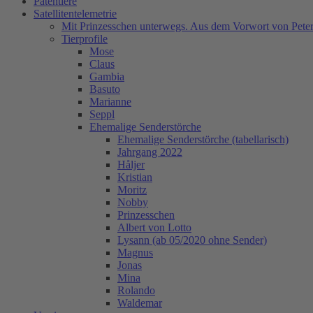
Patentiere
Satellitentelemetrie
Mit Prinzesschen unterwegs. Aus dem Vorwort von Peter
Tierprofile
Mose
Claus
Gambia
Basuto
Marianne
Seppl
Ehemalige Senderstörche
Ehemalige Senderstörche (tabellarisch)
Jahrgang 2022
Håljer
Kristian
Moritz
Nobby
Prinzesschen
Albert von Lotto
Lysann (ab 05/2020 ohne Sender)
Magnus
Jonas
Mina
Rolando
Waldemar