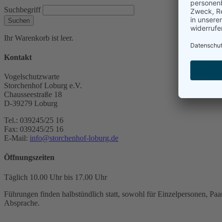
Suchbegriff
Suchen
Ihr Warenkorb ist leer.
Kontakt
Vogelschutzwarte
Storchenhof Loburg e.V.
Chausseestraße 18
D-39279 Loburg
Tel.: 039245/25 16
Fax: 039245/25 16
E-Mail:
info@storchenhof-loburg.de
Öffnungszeiten
Täglich 10.00 Uhr bis 17.00 Uhr
Führungen finden halbstündlich statt, sowohl für Einzelpersonen, Paar
Absprache.