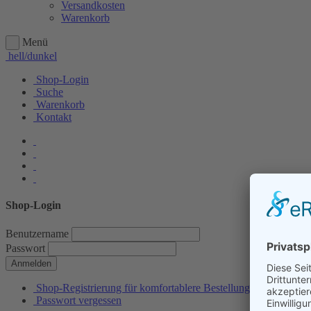
Versandkosten
Warenkorb
Menü
hell/dunkel
Shop-Login
Suche
Warenkorb
Kontakt
Shop-Login
Benutzername
Passwort
Anmelden
Shop-Registrierung für komfortablere Bestellungen
Passwort vergessen