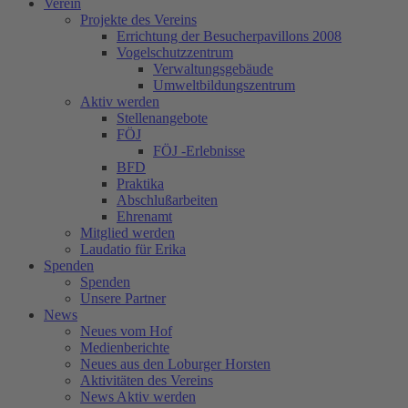
Verein
Projekte des Vereins
Errichtung der Besucherpavillons 2008
Vogelschutzzentrum
Verwaltungsgebäude
Umweltbildungszentrum
Aktiv werden
Stellenangebote
FÖJ
FÖJ -Erlebnisse
BFD
Praktika
Abschlußarbeiten
Ehrenamt
Mitglied werden
Laudatio für Erika
Spenden
Spenden
Unsere Partner
News
Neues vom Hof
Medienberichte
Neues aus den Loburger Horsten
Aktivitäten des Vereins
News Aktiv werden