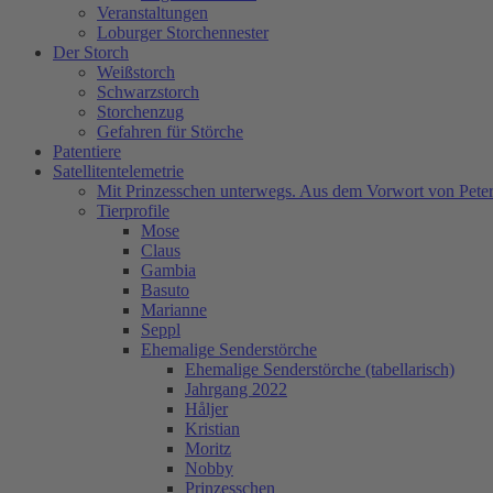
Veranstaltungen
Loburger Storchennester
Der Storch
Weißstorch
Schwarzstorch
Storchenzug
Gefahren für Störche
Patentiere
Satellitentelemetrie
Mit Prinzesschen unterwegs. Aus dem Vorwort von Peter
Tierprofile
Mose
Claus
Gambia
Basuto
Marianne
Seppl
Ehemalige Senderstörche
Ehemalige Senderstörche (tabellarisch)
Jahrgang 2022
Håljer
Kristian
Moritz
Nobby
Prinzesschen