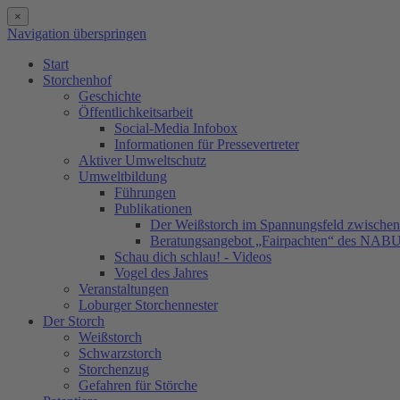
×
Navigation überspringen
Start
Storchenhof
Geschichte
Öffentlichkeitsarbeit
Social-Media Infobox
Informationen für Pressevertreter
Aktiver Umweltschutz
Umweltbildung
Führungen
Publikationen
Der Weißstorch im Spannungsfeld zwischen 
Beratungsangebot „Fairpachten“ des NAB
Schau dich schlau! - Videos
Vogel des Jahres
Veranstaltungen
Loburger Storchennester
Der Storch
Weißstorch
Schwarzstorch
Storchenzug
Gefahren für Störche