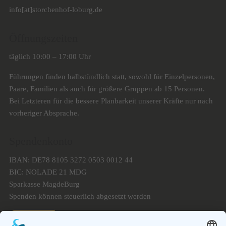
info[at]storchenhof-loburg.de
Öffnungszeiten
täglich 10:00 – 17:00 Uhr
Führungen finden halbstündlich statt, sowohl für Einzelpersonen,
Paare, Familien als auch für größere Gruppen ab 15 Personen.
Bei Letzteren für die bessere Planbarkeit unserer Kräfte nur nach
vorheriger Absprache.
Spendenkonto
IBAN: DE78 8105 3272 0503 0012 44
BIC: NOLADE 21 MDG
Sparkasse MagdeBurg
Spenden können steuerlich abgesetzt werden