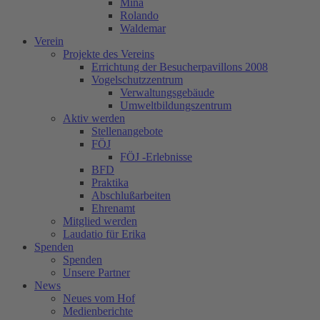
Mina
Rolando
Waldemar
Verein
Projekte des Vereins
Errichtung der Besucherpavillons 2008
Vogelschutzzentrum
Verwaltungsgebäude
Umweltbildungszentrum
Aktiv werden
Stellenangebote
FÖJ
FÖJ -Erlebnisse
BFD
Praktika
Abschlußarbeiten
Ehrenamt
Mitglied werden
Laudatio für Erika
Spenden
Spenden
Unsere Partner
News
Neues vom Hof
Medienberichte