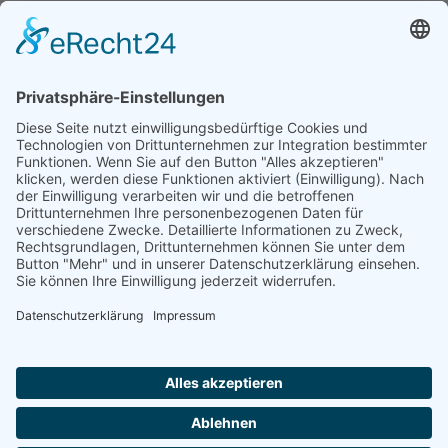
Sparkasse MagdeBurg
Spenden können steuerlich abgesetzt werden
Förderung
© 1987 – 2025
Storchenhof Loburg e.V.
Alle Rechte vorbehalten.
Cookie-Einstellungen
Navigation überspringen
Impressum
Haftungsausschluss
Widerrufsrecht
Datenschutz
Facebook
Instagram
Whatsapp