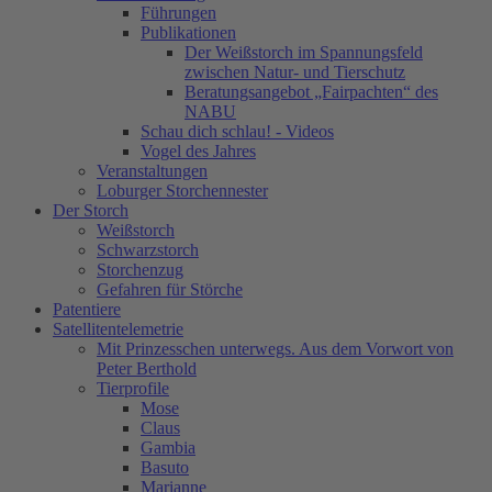
Führungen
Publikationen
Der Weißstorch im Spannungsfeld
zwischen Natur- und Tierschutz
Beratungsangebot „Fairpachten“ des
NABU
Schau dich schlau! - Videos
Vogel des Jahres
Veranstaltungen
Loburger Storchennester
Der Storch
Weißstorch
Schwarzstorch
Storchenzug
Gefahren für Störche
Patentiere
Satellitentelemetrie
Mit Prinzesschen unterwegs. Aus dem Vorwort von
Peter Berthold
Tierprofile
Mose
Claus
Gambia
Basuto
Marianne