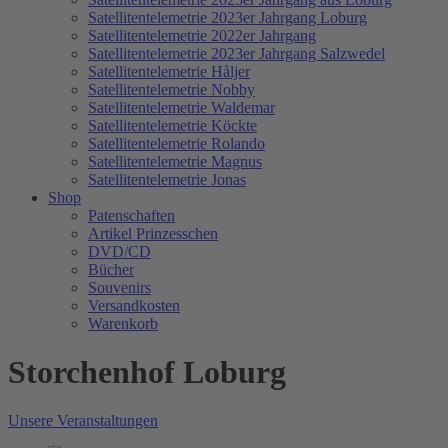
Satellitentelemetrie 2023er Jahrgang Loburg
Satellitentelemetrie 2022er Jahrgang
Satellitentelemetrie 2023er Jahrgang Salzwedel
Satellitentelemetrie Håljer
Satellitentelemetrie Nobby
Satellitentelemetrie Waldemar
Satellitentelemetrie Köckte
Satellitentelemetrie Rolando
Satellitentelemetrie Magnus
Satellitentelemetrie Jonas
Shop
Patenschaften
Artikel Prinzesschen
DVD/CD
Bücher
Souvenirs
Versandkosten
Warenkorb
Storchenhof Loburg
Unsere Veranstaltungen