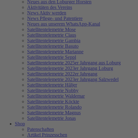
Neues aus den Loburger Horsten
Aktivitäten des Vereins
News Aktiv werden
News Pflege- und Patentiere
Neues aus unserem WhatsApp-Kanal
Satellitentelemetrie Mose
Satellitentelemetrie Claus
Satellitentelemetrie Gambia
Satellitentelemetrie Basuto
Satellitentelemetrie Marianne
Satellitentelemetrie Seppl
Satellitentelemetrie 2025er Jahrgang aus Loburg
Satellitentelemetrie 2023er Jahrgang Loburg
Satellitentelemetrie 2022er Jahrgang
Satellitentelemetrie 2023er Jahrgang Salzwedel
Satellitentelemetrie Håljer
Satellitentelemetrie Nobby
Satellitentelemetrie Waldemar
Satellitentelemetrie Köckte
Satellitentelemetrie Rolando
Satellitentelemetrie Magnus
Satellitentelemetrie Jonas
Shop
Patenschaften
Artikel Prinzesschen