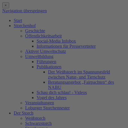
×
Navigation überspringen
Start
Storchenhof
Geschichte
Öffentlichkeitsarbeit
Social-Media Infobox
Informationen für Pressevertreter
Aktiver Umweltschutz
Umweltbildung
Führungen
Publikationen
Der Weißstorch im Spannungsfeld
zwischen Natur- und Tierschutz
Beratungsangebot „Fairpachten“ des
NABU
Schau dich schlau! - Videos
Vogel des Jahres
Veranstaltungen
Loburger Storchennester
Der Storch
Weißstorch
Schwarzstorch