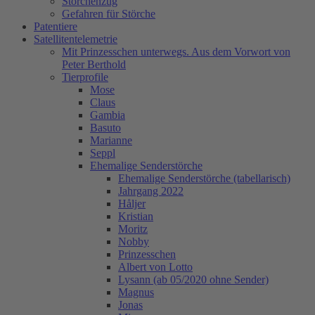
Storchenzug
Gefahren für Störche
Patentiere
Satellitentelemetrie
Mit Prinzesschen unterwegs. Aus dem Vorwort von
Peter Berthold
Tierprofile
Mose
Claus
Gambia
Basuto
Marianne
Seppl
Ehemalige Senderstörche
Ehemalige Senderstörche (tabellarisch)
Jahrgang 2022
Håljer
Kristian
Moritz
Nobby
Prinzesschen
Albert von Lotto
Lysann (ab 05/2020 ohne Sender)
Magnus
Jonas