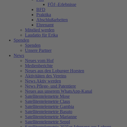
FÖJ -Erlebnisse
BFD
Praktika
Abschlußarbeiten
Ehrenamt
Mitglied werden
Laudatio für Erika
Spenden
Spenden
Unsere Partner
News
Neues vom Hof
Medienberichte
Neues aus den Loburger Horsten
Aktivitäten des Vereins
News Aktiv werden
News Pflege- und Patentiere
Neues aus unserem WhatsApp-Kanal
Satellitentelemetrie Mose
Satellitentelemetrie Claus
Satellitentelemetrie Gambia
Satellitentelemetrie Basuto
Satellitentelemetrie Marianne
Satellitentelemetrie Seppl
Satellitentelemetrie 2025er Jahrgang aus Loburg