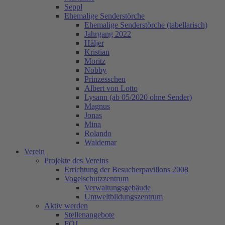
Seppl
Ehemalige Senderstörche
Ehemalige Senderstörche (tabellarisch)
Jahrgang 2022
Håljer
Kristian
Moritz
Nobby
Prinzesschen
Albert von Lotto
Lysann (ab 05/2020 ohne Sender)
Magnus
Jonas
Mina
Rolando
Waldemar
Verein
Projekte des Vereins
Errichtung der Besucherpavillons 2008
Vogelschutzzentrum
Verwaltungsgebäude
Umweltbildungszentrum
Aktiv werden
Stellenangebote
FÖJ