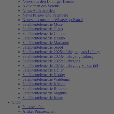
Neues aus den Loburger Horsten
Aktivitäten des Vereins
News Aktiv werden
News Pflege- und Patentiere
Neues aus unserem WhatsApp-Kanal
Satellitentelemetrie Mose
Satellitentelemetrie Claus
Satellitentelemetrie Gambia
Satellitentelemetrie Basuto
Satellitentelemetrie Marianne
Satellitentelemetrie Seppl
Satellitentelemetrie 2025er Jahrgang aus Loburg
Satellitentelemetrie 2023er Jahrgang Loburg
Satellitentelemetrie 2022er Jahrgang
Satellitentelemetrie 2023er Jahrgang Salzwedel
Satellitentelemetrie Håljer
Satellitentelemetrie Nobby
Satellitentelemetrie Waldemar
Satellitentelemetrie Köckte
Satellitentelemetrie Rolando
Satellitentelemetrie Magnus
Satellitentelemetrie Jonas
Shop
Patenschaften
Artikel Prinzesschen