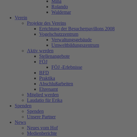
Mina
Rolando
Waldemar
Verein
Projekte des Vereins
Errichtung der Besucherpavillons 2008
Vogelschutzzentrum
Verwaltungsgebäude
Umweltbildungszentrum
Aktiv werden
Stellenangebote
FÖJ
FÖJ -Erlebnisse
BFD
Praktika
Abschlußarbeiten
Ehrenamt
Mitglied werden
Laudatio für Erika
Spenden
Spenden
Unsere Partner
News
Neues vom Hof
Medienberichte