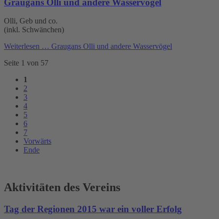
Graugans Olli und andere Wasservögel
Olli, Geb und co.
(inkl. Schwänchen)
Weiterlesen …
Graugans Olli und andere Wasservögel
Seite 1 von 57
1
2
3
4
5
6
7
Vorwärts
Ende
Aktivitäten des Vereins
Tag der Regionen 2015 war ein voller Erfolg