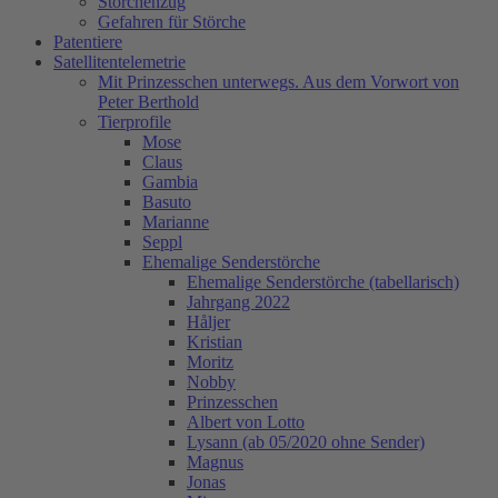
Storchenzug
Gefahren für Störche
Patentiere
Satellitentelemetrie
Mit Prinzesschen unterwegs. Aus dem Vorwort von
Peter Berthold
Tierprofile
Mose
Claus
Gambia
Basuto
Marianne
Seppl
Ehemalige Senderstörche
Ehemalige Senderstörche (tabellarisch)
Jahrgang 2022
Håljer
Kristian
Moritz
Nobby
Prinzesschen
Albert von Lotto
Lysann (ab 05/2020 ohne Sender)
Magnus
Jonas