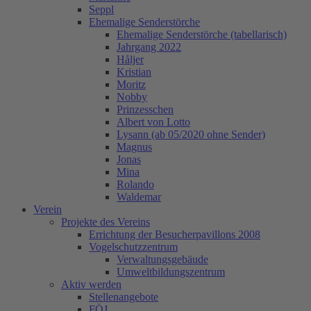
Seppl
Ehemalige Senderstörche
Ehemalige Senderstörche (tabellarisch)
Jahrgang 2022
Håljer
Kristian
Moritz
Nobby
Prinzesschen
Albert von Lotto
Lysann (ab 05/2020 ohne Sender)
Magnus
Jonas
Mina
Rolando
Waldemar
Verein
Projekte des Vereins
Errichtung der Besucherpavillons 2008
Vogelschutzzentrum
Verwaltungsgebäude
Umweltbildungszentrum
Aktiv werden
Stellenangebote
FÖJ