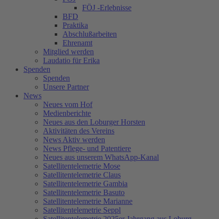
FÖJ -Erlebnisse
BFD
Praktika
Abschlußarbeiten
Ehrenamt
Mitglied werden
Laudatio für Erika
Spenden
Spenden
Unsere Partner
News
Neues vom Hof
Medienberichte
Neues aus den Loburger Horsten
Aktivitäten des Vereins
News Aktiv werden
News Pflege- und Patentiere
Neues aus unserem WhatsApp-Kanal
Satellitentelemetrie Mose
Satellitentelemetrie Claus
Satellitentelemetrie Gambia
Satellitentelemetrie Basuto
Satellitentelemetrie Marianne
Satellitentelemetrie Seppl
Satellitentelemetrie 2025er Jahrgang aus Loburg