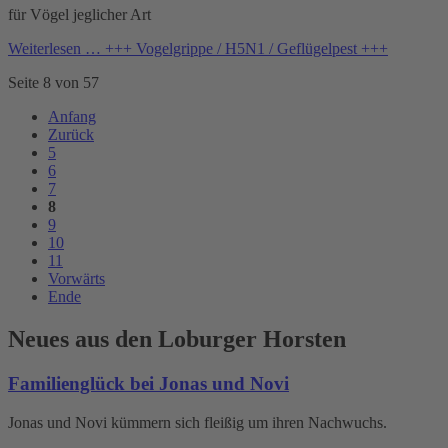
für Vögel jeglicher Art
Weiterlesen …
+++ Vogelgrippe / H5N1 / Geflügelpest +++
Seite 8 von 57
Anfang
Zurück
5
6
7
8
9
10
11
Vorwärts
Ende
Neues aus den Loburger Horsten
Familienglück bei Jonas und Novi
Jonas und Novi kümmern sich fleißig um ihren Nachwuchs.