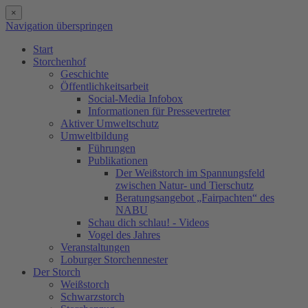
×
Navigation überspringen
Start
Storchenhof
Geschichte
Öffentlichkeitsarbeit
Social-Media Infobox
Informationen für Pressevertreter
Aktiver Umweltschutz
Umweltbildung
Führungen
Publikationen
Der Weißstorch im Spannungsfeld
zwischen Natur- und Tierschutz
Beratungsangebot „Fairpachten“ des
NABU
Schau dich schlau! - Videos
Vogel des Jahres
Veranstaltungen
Loburger Storchennester
Der Storch
Weißstorch
Schwarzstorch