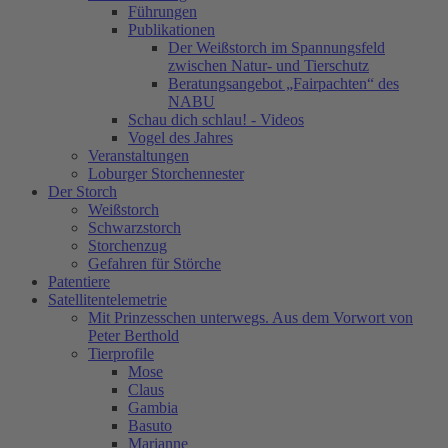
Führungen
Publikationen
Der Weißstorch im Spannungsfeld
zwischen Natur- und Tierschutz
Beratungsangebot „Fairpachten“ des
NABU
Schau dich schlau! - Videos
Vogel des Jahres
Veranstaltungen
Loburger Storchennester
Der Storch
Weißstorch
Schwarzstorch
Storchenzug
Gefahren für Störche
Patentiere
Satellitentelemetrie
Mit Prinzesschen unterwegs. Aus dem Vorwort von
Peter Berthold
Tierprofile
Mose
Claus
Gambia
Basuto
Marianne