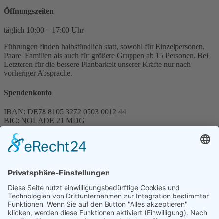
Öffnungszeiten
täglich 10:00 – 17:00 Uhr
Führungen finden halbstündlich statt, sowohl für Einzelpersonen,
Paare, Familien als auch für größere Gruppen ab 15 Personen. Bei
Letzteren für die bessere Planbarkeit unserer Kräfte nur nach
vorheriger Absprache.
Spendenkonto
IBAN: DE78 8105 3272 0503 0012 44
BIC: NOLADE 21 MDG
Sparkasse MagdeBurg
Spenden können steuerlich abgesetzt werden
Förderung
© 1987 – 2025