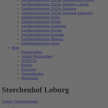
Satellitentelemetrie 2023er Jahrgang Loburg
Satellitentelemetrie 2022er Jahrgang
Satellitentelemetrie 2023er Jahrgang Salzwedel
Satellitentelemetrie Håljer
Satellitentelemetrie Nobby
Satellitentelemetrie Waldemar
Satellitentelemetrie Köckte
Satellitentelemetrie Rolando
Satellitentelemetrie Magnus
Satellitentelemetrie Jonas
Shop
Patenschaften
Artikel Prinzesschen
DVD/CD
Bücher
Souvenirs
Versandkosten
Warenkorb
Storchenhof Loburg
Unsere Veranstaltungen