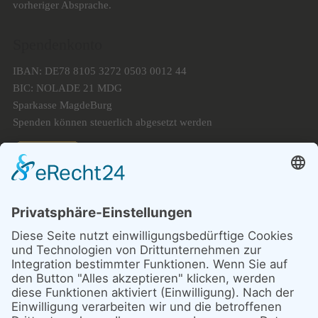
vorheriger Absprache.
Spendenkonto
IBAN: DE78 8105 3272 0503 0012 44
BIC: NOLADE 21 MDG
Sparkasse MagdeBurg
Spenden können steuerlich abgesetzt werden
Förderung
© 1987 – 2025
Storchenhof Loburg e.V.
Alle Rechte vorbehalten.