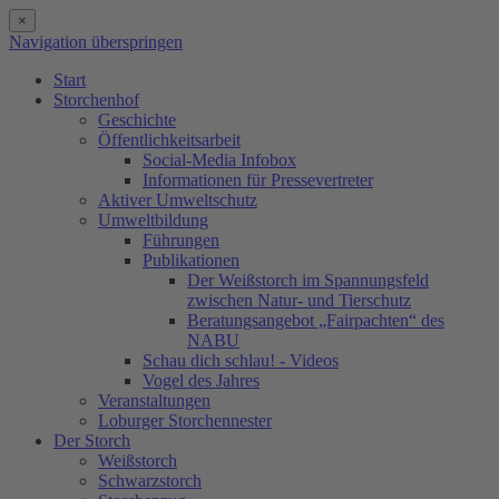
×
Navigation überspringen
Start
Storchenhof
Geschichte
Öffentlichkeitsarbeit
Social-Media Infobox
Informationen für Pressevertreter
Aktiver Umweltschutz
Umweltbildung
Führungen
Publikationen
Der Weißstorch im Spannungsfeld
zwischen Natur- und Tierschutz
Beratungsangebot „Fairpachten“ des
NABU
Schau dich schlau! - Videos
Vogel des Jahres
Veranstaltungen
Loburger Storchennester
Der Storch
Weißstorch
Schwarzstorch