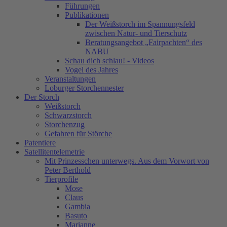
Führungen
Publikationen
Der Weißstorch im Spannungsfeld
zwischen Natur- und Tierschutz
Beratungsangebot „Fairpachten“ des
NABU
Schau dich schlau! - Videos
Vogel des Jahres
Veranstaltungen
Loburger Storchennester
Der Storch
Weißstorch
Schwarzstorch
Storchenzug
Gefahren für Störche
Patentiere
Satellitentelemetrie
Mit Prinzesschen unterwegs. Aus dem Vorwort von
Peter Berthold
Tierprofile
Mose
Claus
Gambia
Basuto
Marianne