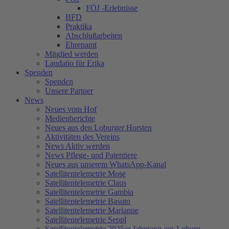
FÖJ -Erlebnisse
BFD
Praktika
Abschlußarbeiten
Ehrenamt
Mitglied werden
Laudatio für Erika
Spenden
Spenden
Unsere Partner
News
Neues vom Hof
Medienberichte
Neues aus den Loburger Horsten
Aktivitäten des Vereins
News Aktiv werden
News Pflege- und Patentiere
Neues aus unserem WhatsApp-Kanal
Satellitentelemetrie Mose
Satellitentelemetrie Claus
Satellitentelemetrie Gambia
Satellitentelemetrie Basuto
Satellitentelemetrie Marianne
Satellitentelemetrie Seppl
Satellitentelemetrie 2025er Jahrgang aus Loburg