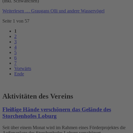
(inkl. Schwänchen)
Weiterlesen …
Graugans Olli und andere Wasservögel
Seite 1 von 57
1
2
3
4
5
6
7
Vorwärts
Ende
Aktivitäten des Vereins
Fleißige Hände verschönern das Gelände des
Storchenhofes Loburg
Seit über einem Monat wird im Rahmen eines Förderprojektes die
Außenanlage des Storchenhofes Loburg verschönert.