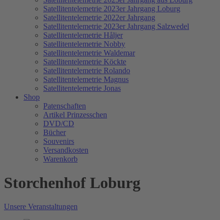
Satellitentelemetrie 2023er Jahrgang Loburg
Satellitentelemetrie 2022er Jahrgang
Satellitentelemetrie 2023er Jahrgang Salzwedel
Satellitentelemetrie Håljer
Satellitentelemetrie Nobby
Satellitentelemetrie Waldemar
Satellitentelemetrie Köckte
Satellitentelemetrie Rolando
Satellitentelemetrie Magnus
Satellitentelemetrie Jonas
Shop
Patenschaften
Artikel Prinzesschen
DVD/CD
Bücher
Souvenirs
Versandkosten
Warenkorb
Storchenhof Loburg
Unsere Veranstaltungen