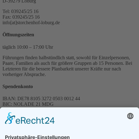
D-39279 Loburg
Tel: 039245/25 16
Fax: 039245/25 16
info[at]storchenhof-loburg.de
Öffnungszeiten
täglich 10:00 – 17:00 Uhr
Führungen finden halbstündlich statt, sowohl für Einzelpersonen,
Paare, Familien als auch für größere Gruppen ab 15 Personen. Bei
Letzteren für die bessere Planbarkeit unserer Kräfte nur nach
vorheriger Absprache.
Spendenkonto
IBAN: DE78 8105 3272 0503 0012 44
BIC: NOLADE 21 MDG
Sparkasse MagdeBurg
Spenden können steuerlich abgesetzt werden