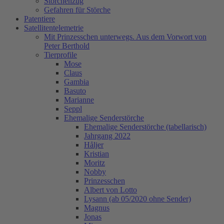
Storchenzug
Gefahren für Störche
Patentiere
Satellitentelemetrie
Mit Prinzesschen unterwegs. Aus dem Vorwort von
Peter Berthold
Tierprofile
Mose
Claus
Gambia
Basuto
Marianne
Seppl
Ehemalige Senderstörche
Ehemalige Senderstörche (tabellarisch)
Jahrgang 2022
Håljer
Kristian
Moritz
Nobby
Prinzesschen
Albert von Lotto
Lysann (ab 05/2020 ohne Sender)
Magnus
Jonas