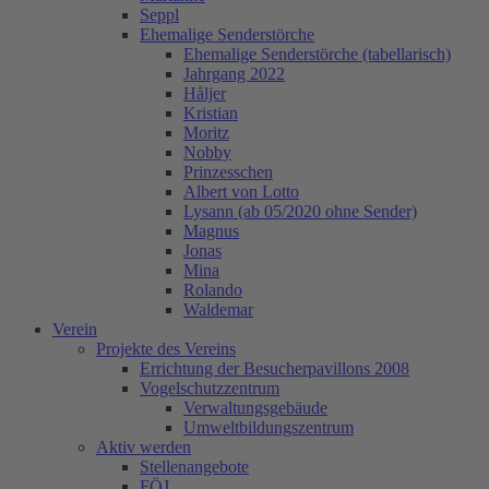
Seppl
Ehemalige Senderstörche
Ehemalige Senderstörche (tabellarisch)
Jahrgang 2022
Håljer
Kristian
Moritz
Nobby
Prinzesschen
Albert von Lotto
Lysann (ab 05/2020 ohne Sender)
Magnus
Jonas
Mina
Rolando
Waldemar
Verein
Projekte des Vereins
Errichtung der Besucherpavillons 2008
Vogelschutzzentrum
Verwaltungsgebäude
Umweltbildungszentrum
Aktiv werden
Stellenangebote
FÖJ