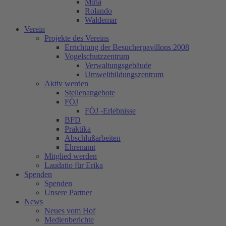
Mina
Rolando
Waldemar
Verein
Projekte des Vereins
Errichtung der Besucherpavillons 2008
Vogelschutzzentrum
Verwaltungsgebäude
Umweltbildungszentrum
Aktiv werden
Stellenangebote
FÖJ
FÖJ -Erlebnisse
BFD
Praktika
Abschlußarbeiten
Ehrenamt
Mitglied werden
Laudatio für Erika
Spenden
Spenden
Unsere Partner
News
Neues vom Hof
Medienberichte