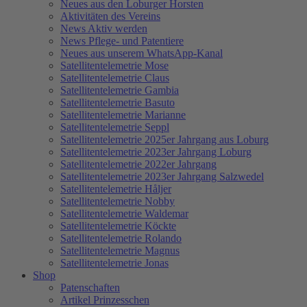
Neues aus den Loburger Horsten
Aktivitäten des Vereins
News Aktiv werden
News Pflege- und Patentiere
Neues aus unserem WhatsApp-Kanal
Satellitentelemetrie Mose
Satellitentelemetrie Claus
Satellitentelemetrie Gambia
Satellitentelemetrie Basuto
Satellitentelemetrie Marianne
Satellitentelemetrie Seppl
Satellitentelemetrie 2025er Jahrgang aus Loburg
Satellitentelemetrie 2023er Jahrgang Loburg
Satellitentelemetrie 2022er Jahrgang
Satellitentelemetrie 2023er Jahrgang Salzwedel
Satellitentelemetrie Håljer
Satellitentelemetrie Nobby
Satellitentelemetrie Waldemar
Satellitentelemetrie Köckte
Satellitentelemetrie Rolando
Satellitentelemetrie Magnus
Satellitentelemetrie Jonas
Shop
Patenschaften
Artikel Prinzesschen