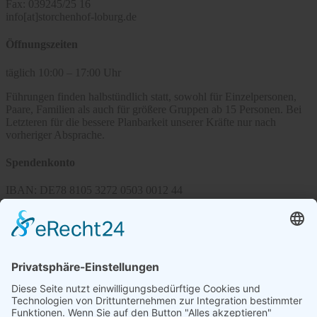
Fax: 039245/25 16
info[at]storchenhof-loburg.de
Öffnungszeiten
täglich 10:00 – 17:00 Uhr
Führungen finden halbstündlich statt, sowohl für Einzelpersonen,
Paare, Familien als auch für größere Gruppen ab 15 Personen. Bei
Letzteren für die bessere Planbarkeit unserer Kräfte nur nach
vorheriger Absprache.
Spendenkonto
IBAN: DE78 8105 3272 0503 0012 44
BIC: NOLADE 21 MDG
Sparkasse MagdeBurg
Spenden können steuerlich abgesetzt werden
Förderung