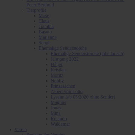
Peter Berthold
Tierprofile
Mose
Claus
Gambia
Basuto
Marianne
Seppl
Ehemalige Senderstörche
Ehemalige Senderstörche (tabellarisch)
Jahrgang 2022
Håljer
Kristian
Moritz
Nobby
Prinzesschen
Albert von Lotto
Lysann (ab 05/2020 ohne Sender)
Magnus
Jonas
Mina
Rolando
Waldemar
Verein
Projekte des Vereins