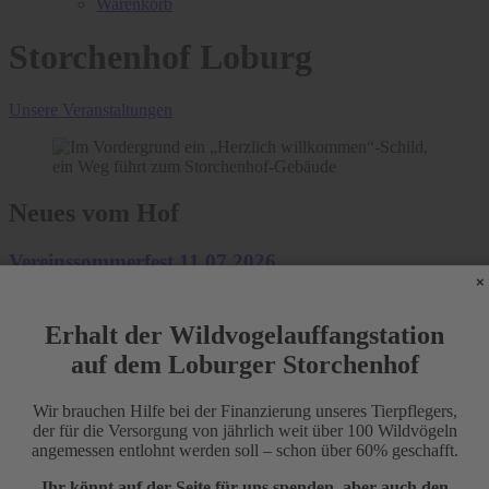
Warenkorb
Storchenhof Loburg
Unsere Veranstaltungen
Neues vom Hof
Vereinssommerfest 11.07.2026
×
eine kurze Zusammenfassung
Erhalt der Wildvogelauffangstation
Weiterlesen …
Vereinssommerfest 11.07.2026
auf dem Loburger Storchenhof
36 Grad und es wird noch heißer
Wir brauchen Hilfe bei der Finanzierung unseres Tierpflegers,
der Storchenhof in den Hitzetagen
der für die Versorgung von jährlich weit über 100 Wildvögeln
angemessen entlohnt werden soll – schon über 60% geschafft.
Weiterlesen …
36 Grad und es wird noch heißer
Ihr könnt auf der Seite für uns spenden, aber auch den