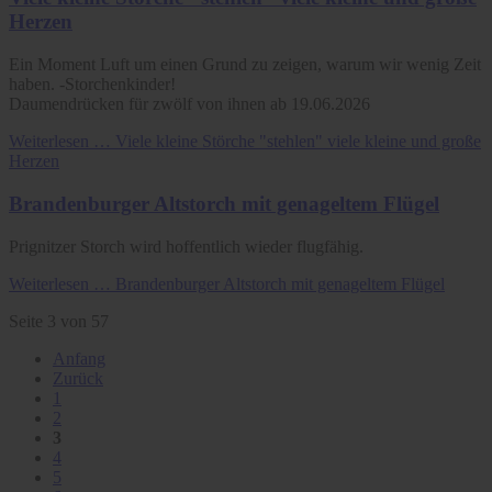
Herzen
Ein Moment Luft um einen Grund zu zeigen, warum wir wenig Zeit
haben. -Storchenkinder!
Daumendrücken für zwölf von ihnen ab 19.06.2026
Weiterlesen …
Viele kleine Störche "stehlen" viele kleine und große
Herzen
Brandenburger Altstorch mit genageltem Flügel
Prignitzer Storch wird hoffentlich wieder flugfähig.
Weiterlesen …
Brandenburger Altstorch mit genageltem Flügel
Seite 3 von 57
Anfang
Zurück
1
2
3
4
5