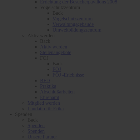
Errichtung der Besucherpavillons 2008
Vogelschutzzentrum
Back
Vogelschutzzentrum
Verwaltungsgebäude
Umweltbildungszentrum
Aktiv werden
Back
Aktiv werden
Stellenangebote
FÖJ
Back
FÖJ
FÖJ -Erlebnisse
BFD
Praktika
Abschlußarbeiten
Ehrenamt
Mitglied werden
Laudatio für Erika
Spenden
Back
Spenden
Spenden
Unsere Partner