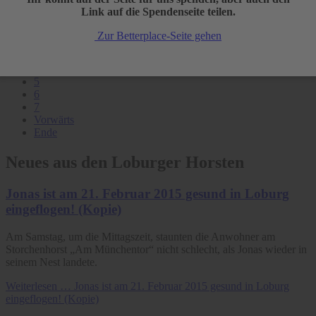
Seite 1 von 57
Link auf die Spendenseite teilen.
1
Zur Betterplace-Seite gehen
2
3
4
5
6
7
Vorwärts
Ende
Neues aus den Loburger Horsten
Jonas ist am 21. Februar 2015 gesund in Loburg
eingeflogen! (Kopie)
Am Samstag, um die Mittagszeit, staunten die Anwohner am
Storchenhorst „Am Münchentor“ nicht schlecht, als Jonas wieder in
seinem Nest landete.
Weiterlesen …
Jonas ist am 21. Februar 2015 gesund in Loburg
eingeflogen! (Kopie)