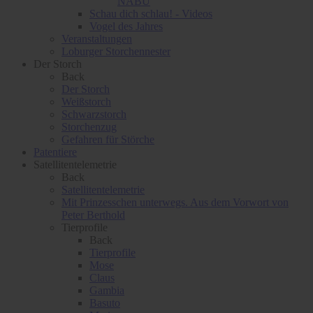
NABU
Schau dich schlau! - Videos
Vogel des Jahres
Veranstaltungen
Loburger Storchennester
Der Storch
Back
Der Storch
Weißstorch
Schwarzstorch
Storchenzug
Gefahren für Störche
Patentiere
Satellitentelemetrie
Back
Satellitentelemetrie
Mit Prinzesschen unterwegs. Aus dem Vorwort von
Peter Berthold
Tierprofile
Back
Tierprofile
Mose
Claus
Gambia
Basuto