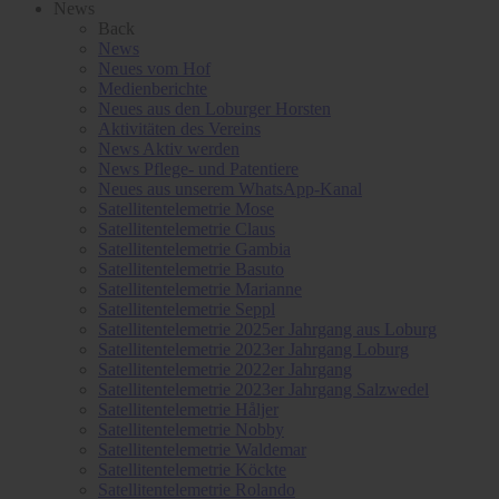
News
Back
News
Neues vom Hof
Medienberichte
Neues aus den Loburger Horsten
Aktivitäten des Vereins
News Aktiv werden
News Pflege- und Patentiere
Neues aus unserem WhatsApp-Kanal
Satellitentelemetrie Mose
Satellitentelemetrie Claus
Satellitentelemetrie Gambia
Satellitentelemetrie Basuto
Satellitentelemetrie Marianne
Satellitentelemetrie Seppl
Satellitentelemetrie 2025er Jahrgang aus Loburg
Satellitentelemetrie 2023er Jahrgang Loburg
Satellitentelemetrie 2022er Jahrgang
Satellitentelemetrie 2023er Jahrgang Salzwedel
Satellitentelemetrie Håljer
Satellitentelemetrie Nobby
Satellitentelemetrie Waldemar
Satellitentelemetrie Köckte
Satellitentelemetrie Rolando