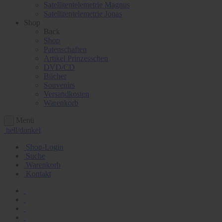
Satellitentelemetrie Magnus
Satellitentelemetrie Jonas
Shop
Back
Shop
Patenschaften
Artikel Prinzesschen
DVD/CD
Bücher
Souvenirs
Versandkosten
Warenkorb
Menü
hell/dunkel
Shop-Login
Suche
Warenkorb
Kontakt