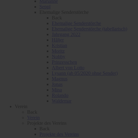
Marianne
Seppl
Ehemalige Senderstörche
Back
Ehemalige Senderstörche
Ehemalige Senderstörche (tabellarisch)
Jahrgang 2022
Håljer
Kristian
Moritz
Nobby
Prinzesschen
Albert von Lotto
Lysann (ab 05/2020 ohne Sender)
Magnus
Jonas
Mina
Rolando
Waldemar
Verein
Back
Verein
Projekte des Vereins
Back
Projekte des Vereins