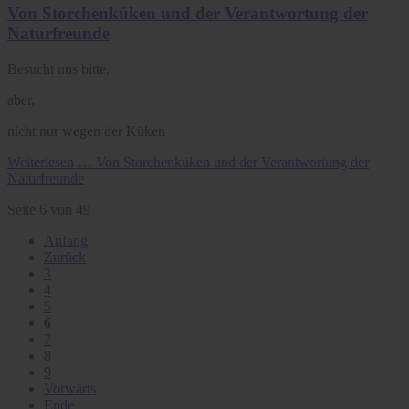
Von Storchenküken und der Verantwortung der
Naturfreunde
Besucht uns bitte,
aber,
nicht nur wegen der Küken
Weiterlesen …
Von Storchenküken und der Verantwortung der
Naturfreunde
Seite 6 von 49
Anfang
Zurück
3
4
5
6
7
8
9
Vorwärts
Ende