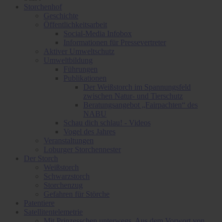
Storchenhof
Geschichte
Öffentlichkeitsarbeit
Social-Media Infobox
Informationen für Pressevertreter
Aktiver Umweltschutz
Umweltbildung
Führungen
Publikationen
Der Weißstorch im Spannungsfeld
zwischen Natur- und Tierschutz
Beratungsangebot „Fairpachten“ des
NABU
Schau dich schlau! - Videos
Vogel des Jahres
Veranstaltungen
Loburger Storchennester
Der Storch
Weißstorch
Schwarzstorch
Storchenzug
Gefahren für Störche
Patentiere
Satellitentelemetrie
Mit Prinzesschen unterwegs. Aus dem Vorwort von