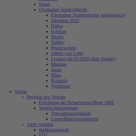
Seppl
Ehemalige Senderstörche
Ehemalige Senderstörche (tabellarisch)
Jahrgang 2022
Håljer
Kristian
Moritz
Nobby
Prinzesschen
Albert von Lotto
Lysann (ab 05/2020 ohne Sender)
Magnus
Jonas
Mina
Rolando
Waldemar
Verein
Projekte des Vereins
Errichtung der Besucherpavillons 2008
Vogelschutzzentrum
Verwaltungsgebäude
Umweltbildungszentrum
Aktiv werden
Stellenangebote
FÖJ