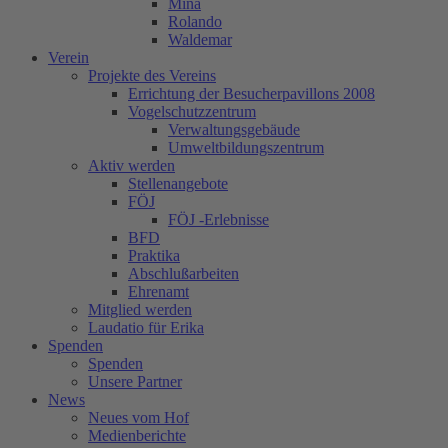
Mina
Rolando
Waldemar
Verein
Projekte des Vereins
Errichtung der Besucherpavillons 2008
Vogelschutzzentrum
Verwaltungsgebäude
Umweltbildungszentrum
Aktiv werden
Stellenangebote
FÖJ
FÖJ -Erlebnisse
BFD
Praktika
Abschlußarbeiten
Ehrenamt
Mitglied werden
Laudatio für Erika
Spenden
Spenden
Unsere Partner
News
Neues vom Hof
Medienberichte