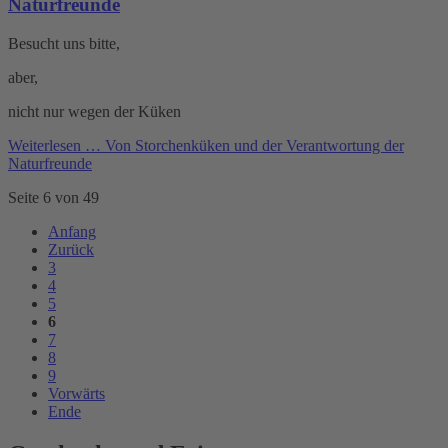
Naturfreunde
Besucht uns bitte,
aber,
nicht nur wegen der Küken
Weiterlesen …
Von Storchenküken und der Verantwortung der
Naturfreunde
Seite 6 von 49
Anfang
Zurück
3
4
5
6
7
8
9
Vorwärts
Ende