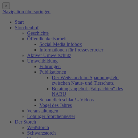
×
Navigation überspringen
Start
Storchenhof
Geschichte
Öffentlichkeitsarbeit
Social-Media Infobox
Informationen für Pressevertreter
Aktiver Umweltschutz
Umweltbildung
Führungen
Publikationen
Der Weißstorch im Spannungsfeld
zwischen Natur- und Tierschutz
Beratungsangebot „Fairpachten“ des
NABU
Schau dich schlau! - Videos
Vogel des Jahres
Veranstaltungen
Loburger Storchennester
Der Storch
Weißstorch
Schwarzstorch