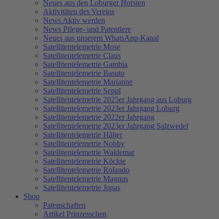
Neues aus den Loburger Horsten
Aktivitäten des Vereins
News Aktiv werden
News Pflege- und Patentiere
Neues aus unserem WhatsApp-Kanal
Satellitentelemetrie Mose
Satellitentelemetrie Claus
Satellitentelemetrie Gambia
Satellitentelemetrie Basuto
Satellitentelemetrie Marianne
Satellitentelemetrie Seppl
Satellitentelemetrie 2025er Jahrgang aus Loburg
Satellitentelemetrie 2023er Jahrgang Loburg
Satellitentelemetrie 2022er Jahrgang
Satellitentelemetrie 2023er Jahrgang Salzwedel
Satellitentelemetrie Håljer
Satellitentelemetrie Nobby
Satellitentelemetrie Waldemar
Satellitentelemetrie Köckte
Satellitentelemetrie Rolando
Satellitentelemetrie Magnus
Satellitentelemetrie Jonas
Shop
Patenschaften
Artikel Prinzesschen