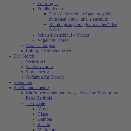
Führungen
Publikationen
Der Weißstorch im Spannungsfeld
zwischen Natur- und Tierschutz
Beratungsangebot „Fairpachten“ des
NABU
Schau dich schlau! - Videos
Vogel des Jahres
Veranstaltungen
Loburger Storchennester
Der Storch
Weißstorch
Schwarzstorch
Storchenzug
Gefahren für Störche
Patentiere
Satellitentelemetrie
Mit Prinzesschen unterwegs. Aus dem Vorwort von
Peter Berthold
Tierprofile
Mose
Claus
Gambia
Basuto
Marianne