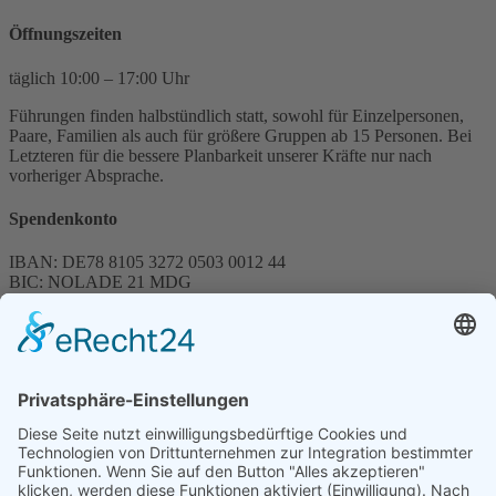
Öffnungszeiten
täglich 10:00 – 17:00 Uhr
Führungen finden halbstündlich statt, sowohl für Einzelpersonen,
Paare, Familien als auch für größere Gruppen ab 15 Personen. Bei
Letzteren für die bessere Planbarkeit unserer Kräfte nur nach
vorheriger Absprache.
Spendenkonto
IBAN: DE78 8105 3272 0503 0012 44
BIC: NOLADE 21 MDG
Sparkasse MagdeBurg
Spenden können steuerlich abgesetzt werden
Förderung