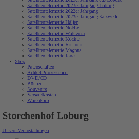
Satellitentelemetrie 2023er Jahrgang Loburg
Satellitentelemetrie 2022er Jahrgang
Satellitentelemetrie 2023er Jahrgang Salzwedel
Satellitentelemetrie Håljer
Satellitentelemetrie Nobby
Satellitentelemetrie Waldemar
Satellitentelemetrie Köckte
Satellitentelemetrie Rolando
Satellitentelemetrie Magnus
Satellitentelemetrie Jonas
Shop
Patenschaften
Artikel Prinzesschen
DVD/CD
Bücher
Souvenirs
Versandkosten
Warenkorb
Storchenhof Loburg
Unsere Veranstaltungen