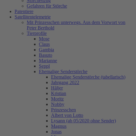
Storchenzug
Gefahren für Störche
Patentiere
Satellitentelemetrie
Mit Prinzesschen unterwegs. Aus dem Vorwort von
Peter Berthold
Tierprofile
Mose
Claus
Gambia
Basuto
Marianne
Seppl
Ehemalige Senderstörche
Ehemalige Senderstörche (tabellarisch)
Jahrgang 2022
Håljer
Kristian
Moritz
Nobby
Prinzesschen
Albert von Lotto
Lysann (ab 05/2020 ohne Sender)
Magnus
Jonas