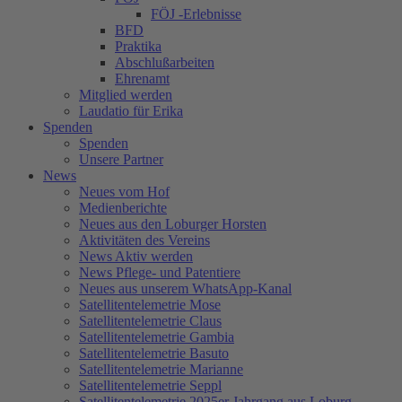
FÖJ -Erlebnisse
BFD
Praktika
Abschlußarbeiten
Ehrenamt
Mitglied werden
Laudatio für Erika
Spenden
Spenden
Unsere Partner
News
Neues vom Hof
Medienberichte
Neues aus den Loburger Horsten
Aktivitäten des Vereins
News Aktiv werden
News Pflege- und Patentiere
Neues aus unserem WhatsApp-Kanal
Satellitentelemetrie Mose
Satellitentelemetrie Claus
Satellitentelemetrie Gambia
Satellitentelemetrie Basuto
Satellitentelemetrie Marianne
Satellitentelemetrie Seppl
Satellitentelemetrie 2025er Jahrgang aus Loburg