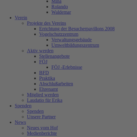
Mina
Rolando
Waldemar
Verein
Projekte des Vereins
Errichtung der Besucherpavillons 2008
Vogelschutzzentrum
Verwaltungsgebäude
Umweltbildungszentrum
Aktiv werden
Stellenangebote
FÖJ
FÖJ -Erlebnisse
BFD
Praktika
Abschlußarbeiten
Ehrenamt
Mitglied werden
Laudatio für Erika
Spenden
Spenden
Unsere Partner
News
Neues vom Hof
Medienberichte