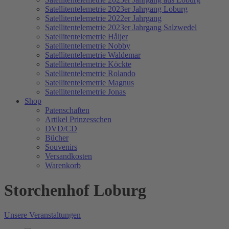
Satellitentelemetrie 2023er Jahrgang Loburg
Satellitentelemetrie 2022er Jahrgang
Satellitentelemetrie 2023er Jahrgang Salzwedel
Satellitentelemetrie Håljer
Satellitentelemetrie Nobby
Satellitentelemetrie Waldemar
Satellitentelemetrie Köckte
Satellitentelemetrie Rolando
Satellitentelemetrie Magnus
Satellitentelemetrie Jonas
Shop
Patenschaften
Artikel Prinzesschen
DVD/CD
Bücher
Souvenirs
Versandkosten
Warenkorb
Storchenhof Loburg
Unsere Veranstaltungen