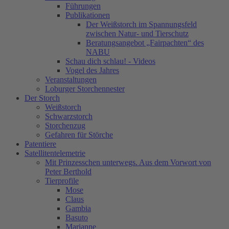
Führungen
Publikationen
Der Weißstorch im Spannungsfeld
zwischen Natur- und Tierschutz
Beratungsangebot „Fairpachten“ des
NABU
Schau dich schlau! - Videos
Vogel des Jahres
Veranstaltungen
Loburger Storchennester
Der Storch
Weißstorch
Schwarzstorch
Storchenzug
Gefahren für Störche
Patentiere
Satellitentelemetrie
Mit Prinzesschen unterwegs. Aus dem Vorwort von
Peter Berthold
Tierprofile
Mose
Claus
Gambia
Basuto
Marianne