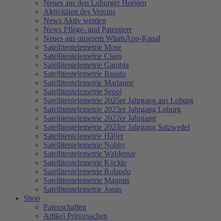
Neues aus den Loburger Horsten
Aktivitäten des Vereins
News Aktiv werden
News Pflege- und Patentiere
Neues aus unserem WhatsApp-Kanal
Satellitentelemetrie Mose
Satellitentelemetrie Claus
Satellitentelemetrie Gambia
Satellitentelemetrie Basuto
Satellitentelemetrie Marianne
Satellitentelemetrie Seppl
Satellitentelemetrie 2025er Jahrgang aus Loburg
Satellitentelemetrie 2023er Jahrgang Loburg
Satellitentelemetrie 2022er Jahrgang
Satellitentelemetrie 2023er Jahrgang Salzwedel
Satellitentelemetrie Håljer
Satellitentelemetrie Nobby
Satellitentelemetrie Waldemar
Satellitentelemetrie Köckte
Satellitentelemetrie Rolando
Satellitentelemetrie Magnus
Satellitentelemetrie Jonas
Shop
Patenschaften
Artikel Prinzesschen