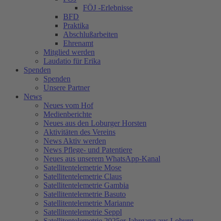
FÖJ -Erlebnisse
BFD
Praktika
Abschlußarbeiten
Ehrenamt
Mitglied werden
Laudatio für Erika
Spenden
Spenden
Unsere Partner
News
Neues vom Hof
Medienberichte
Neues aus den Loburger Horsten
Aktivitäten des Vereins
News Aktiv werden
News Pflege- und Patentiere
Neues aus unserem WhatsApp-Kanal
Satellitentelemetrie Mose
Satellitentelemetrie Claus
Satellitentelemetrie Gambia
Satellitentelemetrie Basuto
Satellitentelemetrie Marianne
Satellitentelemetrie Seppl
Satellitentelemetrie 2025er Jahrgang aus Loburg