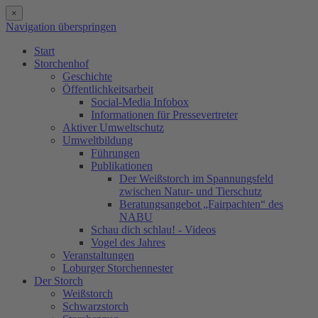
×
Navigation überspringen
Start
Storchenhof
Geschichte
Öffentlichkeitsarbeit
Social-Media Infobox
Informationen für Pressevertreter
Aktiver Umweltschutz
Umweltbildung
Führungen
Publikationen
Der Weißstorch im Spannungsfeld
zwischen Natur- und Tierschutz
Beratungsangebot „Fairpachten“ des
NABU
Schau dich schlau! - Videos
Vogel des Jahres
Veranstaltungen
Loburger Storchennester
Der Storch
Weißstorch
Schwarzstorch