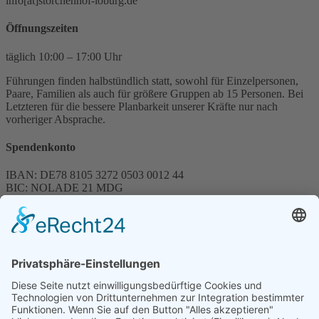
info[at]storchenhof-loburg.de
Öffnungszeiten
täglich 10:00 – 17:00 Uhr
Führungen finden halbstündlich statt, sowohl für Einzelpersonen,
Paare, Familien als auch für größere Gruppen ab 15 Personen. Bei
Letzteren für die bessere Planbarkeit unserer Kräfte nur nach
vorheriger Absprache.
Spendenkonto
IBAN: DE78 8105 3272 0503 0012 44
BIC: NOLADE 21 MDG
Sparkasse MagdeBurg
Spenden können steuerlich abgesetzt werden
Förderung