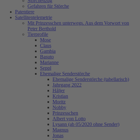
Storchenzug
Gefahren für Störche
Patentiere
Satellitentelemetrie
Mit Prinzesschen unterwegs. Aus dem Vorwort von
Peter Berthold
Tierprofile
Mose
Claus
Gambia
Basuto
Marianne
Seppl
Ehemalige Senderstörche
Ehemalige Senderstörche (tabellarisch)
Jahrgang 2022
Håljer
Kristian
Moritz
Nobby
Prinzesschen
Albert von Lotto
Lysann (ab 05/2020 ohne Sender)
Magnus
Jonas