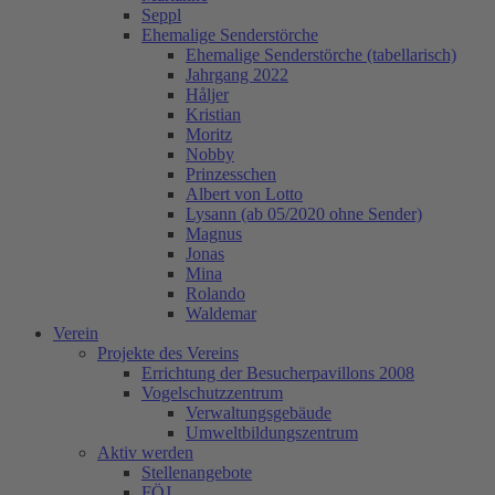
Seppl
Ehemalige Senderstörche
Ehemalige Senderstörche (tabellarisch)
Jahrgang 2022
Håljer
Kristian
Moritz
Nobby
Prinzesschen
Albert von Lotto
Lysann (ab 05/2020 ohne Sender)
Magnus
Jonas
Mina
Rolando
Waldemar
Verein
Projekte des Vereins
Errichtung der Besucherpavillons 2008
Vogelschutzzentrum
Verwaltungsgebäude
Umweltbildungszentrum
Aktiv werden
Stellenangebote
FÖJ