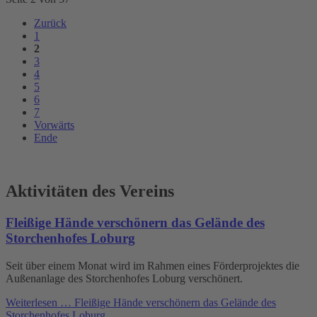
Zurück
1
2
3
4
5
6
7
Vorwärts
Ende
Aktivitäten des Vereins
Fleißige Hände verschönern das Gelände des
Storchenhofes Loburg
Seit über einem Monat wird im Rahmen eines Förderprojektes die
Außenanlage des Storchenhofes Loburg verschönert.
Weiterlesen …
Fleißige Hände verschönern das Gelände des
Storchenhofes Loburg