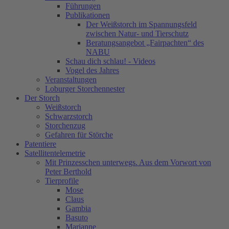
Führungen
Publikationen
Der Weißstorch im Spannungsfeld
zwischen Natur- und Tierschutz
Beratungsangebot „Fairpachten“ des
NABU
Schau dich schlau! - Videos
Vogel des Jahres
Veranstaltungen
Loburger Storchennester
Der Storch
Weißstorch
Schwarzstorch
Storchenzug
Gefahren für Störche
Patentiere
Satellitentelemetrie
Mit Prinzesschen unterwegs. Aus dem Vorwort von
Peter Berthold
Tierprofile
Mose
Claus
Gambia
Basuto
Marianne