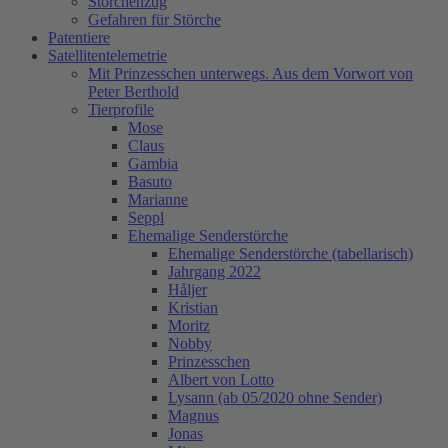
Storchenzug
Gefahren für Störche
Patentiere
Satellitentelemetrie
Mit Prinzesschen unterwegs. Aus dem Vorwort von
Peter Berthold
Tierprofile
Mose
Claus
Gambia
Basuto
Marianne
Seppl
Ehemalige Senderstörche
Ehemalige Senderstörche (tabellarisch)
Jahrgang 2022
Håljer
Kristian
Moritz
Nobby
Prinzesschen
Albert von Lotto
Lysann (ab 05/2020 ohne Sender)
Magnus
Jonas