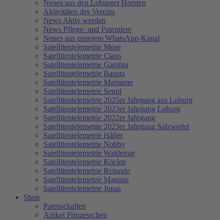
Neues aus den Loburger Horsten
Aktivitäten des Vereins
News Aktiv werden
News Pflege- und Patentiere
Neues aus unserem WhatsApp-Kanal
Satellitentelemetrie Mose
Satellitentelemetrie Claus
Satellitentelemetrie Gambia
Satellitentelemetrie Basuto
Satellitentelemetrie Marianne
Satellitentelemetrie Seppl
Satellitentelemetrie 2025er Jahrgang aus Loburg
Satellitentelemetrie 2023er Jahrgang Loburg
Satellitentelemetrie 2022er Jahrgang
Satellitentelemetrie 2023er Jahrgang Salzwedel
Satellitentelemetrie Håljer
Satellitentelemetrie Nobby
Satellitentelemetrie Waldemar
Satellitentelemetrie Köckte
Satellitentelemetrie Rolando
Satellitentelemetrie Magnus
Satellitentelemetrie Jonas
Shop
Patenschaften
Artikel Prinzesschen