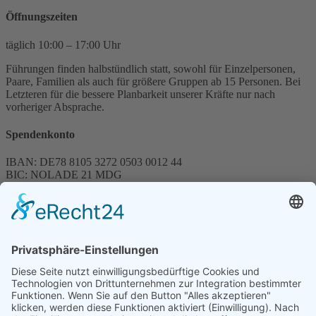
Öffnungszeiten
täglich 10:00 – 17:00 Uhr
Führungen finden halbstündlich statt, sowohl für Einzelpersonen,
Paare, Familien als auch für größere Gruppen ab 15 Personen. Bei
Letzteren für die bessere Planbarkeit unserer Kräfte nur nach
vorheriger Absprache.
Spendenkonto
IBAN: DE78 8105 3272 0503 0012 44
BIC: NOLADE 21 MDG
Sparkasse MagdeBurg
Spenden können steuerlich abgesetzt werden
Förderung
© 1987 – 2025