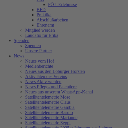
FÖJ -Erlebnisse
BFD
Praktika
Abschlußarbeiten
Ehrenamt
Mitglied werden
Laudatio für Erika
Spenden
Spenden
Unsere Partner
News
Neues vom Hof
Medienberichte
Neues aus den Loburger Horsten
Aktivitäten des Vereins
News Aktiv werden
News Pflege- und Patentiere
Neues aus unserem WhatsApp-Kanal
Satellitentelemetrie Mose
Satellitentelemetrie Claus
Satellitentelemetrie Gambia
Satellitentelemetrie Basuto
Satellitentelemetrie Marianne
Satellitentelemetrie Seppl
Satellitentelemetrie 2025er Jahrgang aus Loburg