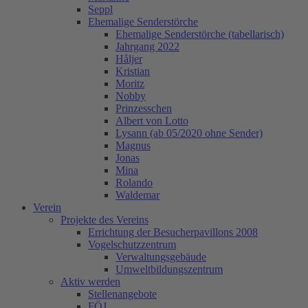
Seppl
Ehemalige Senderstörche
Ehemalige Senderstörche (tabellarisch)
Jahrgang 2022
Håljer
Kristian
Moritz
Nobby
Prinzesschen
Albert von Lotto
Lysann (ab 05/2020 ohne Sender)
Magnus
Jonas
Mina
Rolando
Waldemar
Verein
Projekte des Vereins
Errichtung der Besucherpavillons 2008
Vogelschutzzentrum
Verwaltungsgebäude
Umweltbildungszentrum
Aktiv werden
Stellenangebote
FÖJ