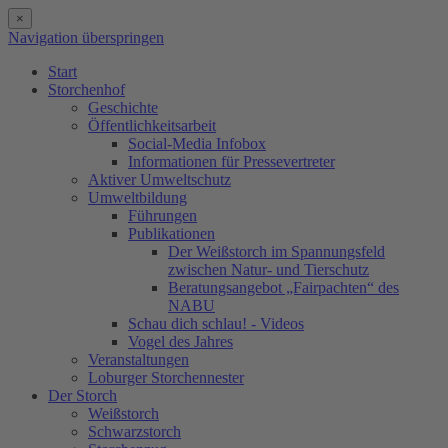
×
Navigation überspringen
Start
Storchenhof
Geschichte
Öffentlichkeitsarbeit
Social-Media Infobox
Informationen für Pressevertreter
Aktiver Umweltschutz
Umweltbildung
Führungen
Publikationen
Der Weißstorch im Spannungsfeld
zwischen Natur- und Tierschutz
Beratungsangebot „Fairpachten“ des
NABU
Schau dich schlau! - Videos
Vogel des Jahres
Veranstaltungen
Loburger Storchennester
Der Storch
Weißstorch
Schwarzstorch