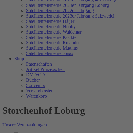
Satellitentelemetrie 2023er Jahrgang Loburg
Satellitentelemetrie 2022er Jahrgang
Satellitentelemetrie 2023er Jahrgang Salzwedel
Satellitentelemetrie Håljer
Satellitentelemetrie Nobby
Satellitentelemetrie Waldemar
Satellitentelemetrie Köckte
Satellitentelemetrie Rolando
Satellitentelemetrie Magnus
Satellitentelemetrie Jonas
Shop
Patenschaften
Artikel Prinzesschen
DVD/CD
Bücher
Souvenirs
Versandkosten
Warenkorb
Storchenhof Loburg
Unsere Veranstaltungen