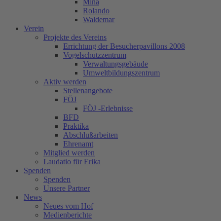
Mina
Rolando
Waldemar
Verein
Projekte des Vereins
Errichtung der Besucherpavillons 2008
Vogelschutzzentrum
Verwaltungsgebäude
Umweltbildungszentrum
Aktiv werden
Stellenangebote
FÖJ
FÖJ -Erlebnisse
BFD
Praktika
Abschlußarbeiten
Ehrenamt
Mitglied werden
Laudatio für Erika
Spenden
Spenden
Unsere Partner
News
Neues vom Hof
Medienberichte