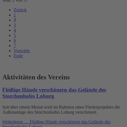
Seite 2 von 57
Zurück
1
2
3
4
5
6
7
Vorwärts
Ende
Aktivitäten des Vereins
Fleißige Hände verschönern das Gelände des
Storchenhofes Loburg
Seit über einem Monat wird im Rahmen eines Förderprojektes die
Außenanlage des Storchenhofes Loburg verschönert.
Weiterlesen …
Fleißige Hände verschönern das Gelände des
Storchenhofes Loburg