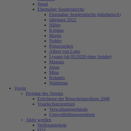
Seppl
Ehemalige Senderstörche
Ehemalige Senderstörche (tabellarisch)
Jahrgang 2022
Håljer
Kristian
Moritz
Nobby
Prinzesschen
Albert von Lotto
Lysann (ab 05/2020 ohne Sender)
Magnus
Jonas
Mina
Rolando
Waldemar
Verein
Projekte des Vereins
Errichtung der Besucherpavillons 2008
Vogelschutzzentrum
Verwaltungsgebäude
Umweltbildungszentrum
Aktiv werden
Stellenangebote
FÖJ