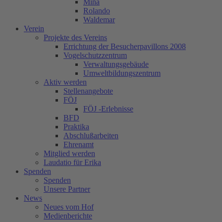
Mina
Rolando
Waldemar
Verein
Projekte des Vereins
Errichtung der Besucherpavillons 2008
Vogelschutzzentrum
Verwaltungsgebäude
Umweltbildungszentrum
Aktiv werden
Stellenangebote
FÖJ
FÖJ -Erlebnisse
BFD
Praktika
Abschlußarbeiten
Ehrenamt
Mitglied werden
Laudatio für Erika
Spenden
Spenden
Unsere Partner
News
Neues vom Hof
Medienberichte