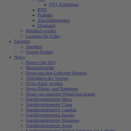
FÖJ -Erlebnisse
BFD
Praktika
Abschlußarbeiten
Ehrenamt
Mitglied werden
Laudatio für Erika
Spenden
Spenden
Unsere Partner
News
Neues vom Hof
Medienberichte
Neues aus den Loburger Horsten
Aktivitäten des Vereins
News Aktiv werden
News Pflege- und Patentiere
Neues aus unserem WhatsApp-Kanal
Satellitentelemetrie Mose
Satellitentelemetrie Claus
Satellitentelemetrie Gambia
Satellitentelemetrie Basuto
Satellitentelemetrie Marianne
Satellitentelemetrie Seppl
Satellitentelemetrie 2025er Jahrgang aus Loburg