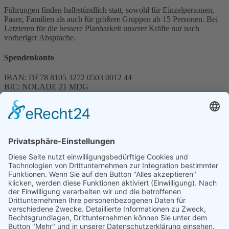
Führungen finden halbstündlich statt, sowohl für Einzelpersonen,
Paare, Familien als auch für größere Gruppen ab 15 Personen. Bei
Letzteren für die bessere Planbarkeit unserer Kräfte nur nach
vorheriger Absprache.
Spendenkonto
IBAN: DE78 8105 3272 0503 0012 44
BIC: NOLADE 21 MDG
Sparkasse MagdeBurg
Spenden können steuerlich abgesetzt werden
Förderung
© 1987 – 2025
Storchenhof Loburg e.V.
Alle Rechte vorbehalten.
Cookie-Einstellungen