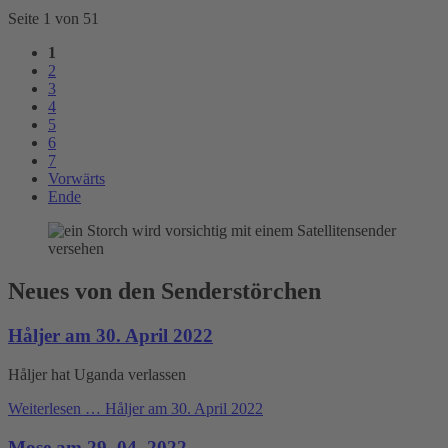
Seite 1 von 51
1
2
3
4
5
6
7
Vorwärts
Ende
Neues von den Senderstörchen
Håljer am 30. April 2022
Håljer hat Uganda verlassen
Weiterlesen …
Håljer am 30. April 2022
Mose am 29. 04. 2022