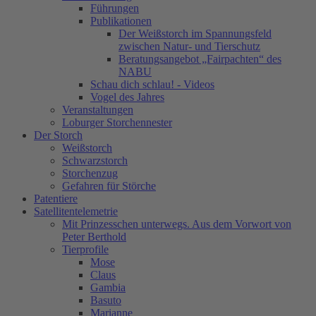
Führungen
Publikationen
Der Weißstorch im Spannungsfeld
zwischen Natur- und Tierschutz
Beratungsangebot „Fairpachten“ des
NABU
Schau dich schlau! - Videos
Vogel des Jahres
Veranstaltungen
Loburger Storchennester
Der Storch
Weißstorch
Schwarzstorch
Storchenzug
Gefahren für Störche
Patentiere
Satellitentelemetrie
Mit Prinzesschen unterwegs. Aus dem Vorwort von
Peter Berthold
Tierprofile
Mose
Claus
Gambia
Basuto
Marianne