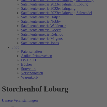
Satellitentelemetrie 2023er Jahrgang Loburg
Satellitentelemetrie 2022er Jahrgang
Satellitentelemetrie 2023er Jahrgang Salzwedel
Satellitentelemetrie Håljer
Satellitentelemetrie Nobby
Satellitentelemetrie Waldemar
Satellitentelemetrie Köckte
Satellitentelemetrie Rolando
Satellitentelemetrie Magnus
Satellitentelemetrie Jonas
Shop
Patenschaften
Artikel Prinzesschen
DVD/CD
Bücher
Souvenirs
Versandkosten
Warenkorb
Storchenhof Loburg
Unsere Veranstaltungen