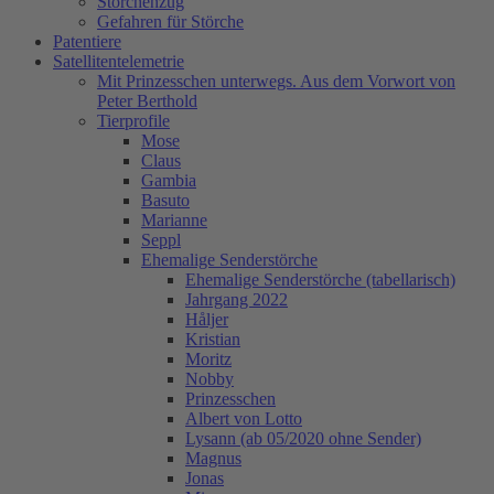
Storchenzug
Gefahren für Störche
Patentiere
Satellitentelemetrie
Mit Prinzesschen unterwegs. Aus dem Vorwort von
Peter Berthold
Tierprofile
Mose
Claus
Gambia
Basuto
Marianne
Seppl
Ehemalige Senderstörche
Ehemalige Senderstörche (tabellarisch)
Jahrgang 2022
Håljer
Kristian
Moritz
Nobby
Prinzesschen
Albert von Lotto
Lysann (ab 05/2020 ohne Sender)
Magnus
Jonas