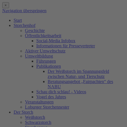
×
Navigation überspringen
Start
Storchenhof
Geschichte
Öffentlichkeitsarbeit
Social-Media Infobox
Informationen für Pressevertreter
Aktiver Umweltschutz
Umweltbildung
Führungen
Publikationen
Der Weißstorch im Spannungsfeld
zwischen Natur- und Tierschutz
Beratungsangebot „Fairpachten“ des
NABU
Schau dich schlau! - Videos
Vogel des Jahres
Veranstaltungen
Loburger Storchennester
Der Storch
Weißstorch
Schwarzstorch