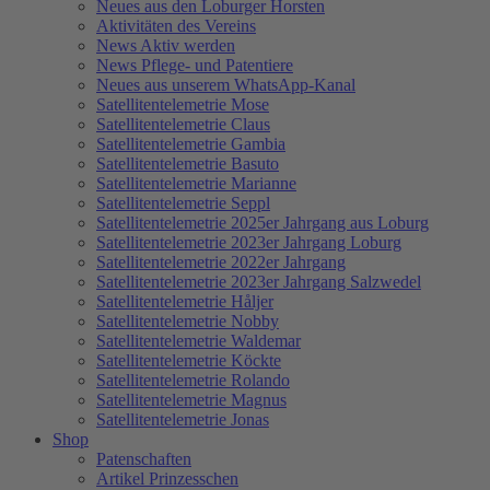
Neues aus den Loburger Horsten
Aktivitäten des Vereins
News Aktiv werden
News Pflege- und Patentiere
Neues aus unserem WhatsApp-Kanal
Satellitentelemetrie Mose
Satellitentelemetrie Claus
Satellitentelemetrie Gambia
Satellitentelemetrie Basuto
Satellitentelemetrie Marianne
Satellitentelemetrie Seppl
Satellitentelemetrie 2025er Jahrgang aus Loburg
Satellitentelemetrie 2023er Jahrgang Loburg
Satellitentelemetrie 2022er Jahrgang
Satellitentelemetrie 2023er Jahrgang Salzwedel
Satellitentelemetrie Håljer
Satellitentelemetrie Nobby
Satellitentelemetrie Waldemar
Satellitentelemetrie Köckte
Satellitentelemetrie Rolando
Satellitentelemetrie Magnus
Satellitentelemetrie Jonas
Shop
Patenschaften
Artikel Prinzesschen