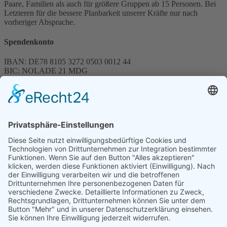
Paare, Familien als auch für größere Gruppen ab 15 Personen. Bei
Letzteren für die bessere Planbarkeit unserer Kräfte nur nach
vorheriger Absprache.
Spendenkonto
IBAN: DE78 8105 3272 0503 0012 44
BIC: NOLADE 21 MDG
Sparkasse MagdeBurg
Spenden können steuerlich abgesetzt werden
Förderung
© 1987 – 2025
Storchenhof Loburg e.V.
Alle Rechte vorbehalten.
Cookie-Einstellungen
Navigation überspringen