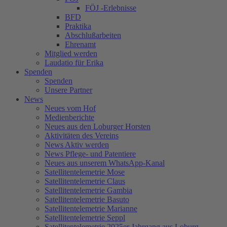
FÖJ -Erlebnisse
BFD
Praktika
Abschlußarbeiten
Ehrenamt
Mitglied werden
Laudatio für Erika
Spenden
Spenden
Unsere Partner
News
Neues vom Hof
Medienberichte
Neues aus den Loburger Horsten
Aktivitäten des Vereins
News Aktiv werden
News Pflege- und Patentiere
Neues aus unserem WhatsApp-Kanal
Satellitentelemetrie Mose
Satellitentelemetrie Claus
Satellitentelemetrie Gambia
Satellitentelemetrie Basuto
Satellitentelemetrie Marianne
Satellitentelemetrie Seppl
Satellitentelemetrie 2025er Jahrgang aus Loburg