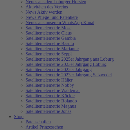
Neues aus den Loburger Horsten
Aktivitäten des Vereins
News Aktiv werden
News Pflege- und Patentiere
Neues aus unserem WhatsApp-Kanal
Satellitentelemetrie Mose
Satellitentelemetrie Claus
Satellitentelemetrie Gambia
Satellitentelemetrie Basuto
Satellitentelemetrie Marianne
Satellitentelemetrie Seppl
Satellitentelemetrie 2025er Jahrgang aus Loburg
Satellitentelemetrie 2023er Jahrgang Loburg
Satellitentelemetrie 2022er Jahrgang
Satellitentelemetrie 2023er Jahrgang Salzwedel
Satellitentelemetrie Håljer
Satellitentelemetrie Nobby
Satellitentelemetrie Waldemar
Satellitentelemetrie Köckte
Satellitentelemetrie Rolando
Satellitentelemetrie Magnus
Satellitentelemetrie Jonas
Shop
Patenschaften
Artikel Prinzesschen