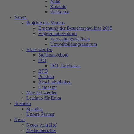
Mina
Rolando
Waldemar
Verein
Projekte des Vereins
Errichtung der Besucherpavillons 2008
Vogelschutzzentrum
Verwaltungsgebäude
Umweltbildungszentrum
Aktiv werden
Stellenangebote
FÖJ
FÖJ -Erlebnisse
BFD
Praktika
Abschlußarbeiten
Ehrenamt
Mitglied werden
Laudatio für Erika
Spenden
Spenden
Unsere Partner
News
Neues vom Hof
Medienberichte