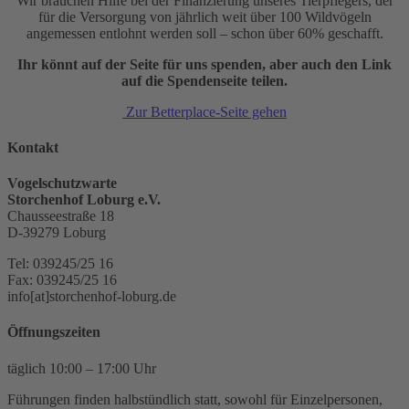
Wir brauchen Hilfe bei der Finanzierung unseres Tierpflegers, der
für die Versorgung von jährlich weit über 100 Wildvögeln
angemessen entlohnt werden soll – schon über 60% geschafft.
Ihr könnt auf der Seite für uns spenden, aber auch den Link
auf die Spendenseite teilen.
Zur Betterplace-Seite gehen
Kontakt
Vogelschutzwarte
Storchenhof Loburg e.V.
Chausseestraße 18
D-39279 Loburg
Tel: 039245/25 16
Fax: 039245/25 16
info[at]storchenhof-loburg.de
Öffnungszeiten
täglich 10:00 – 17:00 Uhr
Führungen finden halbstündlich statt, sowohl für Einzelpersonen,