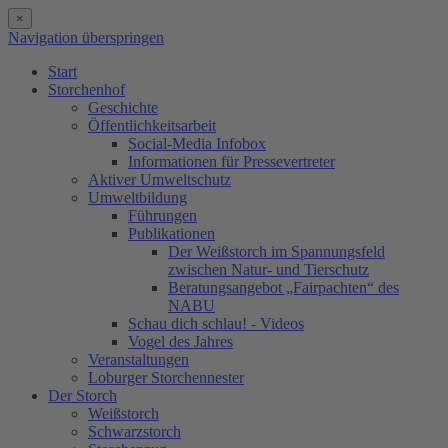
×
Navigation überspringen
Start
Storchenhof
Geschichte
Öffentlichkeitsarbeit
Social-Media Infobox
Informationen für Pressevertreter
Aktiver Umweltschutz
Umweltbildung
Führungen
Publikationen
Der Weißstorch im Spannungsfeld
zwischen Natur- und Tierschutz
Beratungsangebot „Fairpachten“ des
NABU
Schau dich schlau! - Videos
Vogel des Jahres
Veranstaltungen
Loburger Storchennester
Der Storch
Weißstorch
Schwarzstorch