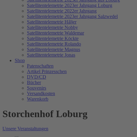
Satellitentelemetrie 2023er Jahrgang Loburg
Satellitentelemetrie 2022er Jahrgang
Satellitentelemetrie 2023er Jahrgang Salzwedel
Satellitentelemetrie Håljer
Satellitentelemetrie Nobby
Satellitentelemetrie Waldemar
Satellitentelemetrie Köckte
Satellitentelemetrie Rolando
Satellitentelemetrie Magnus
Satellitentelemetrie Jonas
Shop
Patenschaften
Artikel Prinzesschen
DVD/CD
Bücher
Souvenirs
Versandkosten
Warenkorb
Storchenhof Loburg
Unsere Veranstaltungen