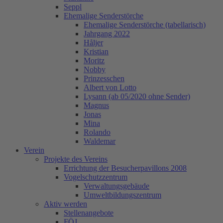
Seppl
Ehemalige Senderstörche
Ehemalige Senderstörche (tabellarisch)
Jahrgang 2022
Håljer
Kristian
Moritz
Nobby
Prinzesschen
Albert von Lotto
Lysann (ab 05/2020 ohne Sender)
Magnus
Jonas
Mina
Rolando
Waldemar
Verein
Projekte des Vereins
Errichtung der Besucherpavillons 2008
Vogelschutzzentrum
Verwaltungsgebäude
Umweltbildungszentrum
Aktiv werden
Stellenangebote
FÖJ