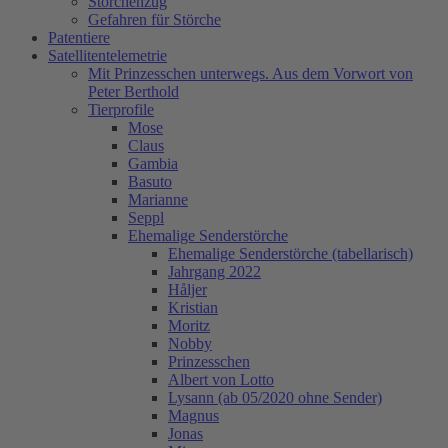
Storchenzug
Gefahren für Störche
Patentiere
Satellitentelemetrie
Mit Prinzesschen unterwegs. Aus dem Vorwort von
Peter Berthold
Tierprofile
Mose
Claus
Gambia
Basuto
Marianne
Seppl
Ehemalige Senderstörche
Ehemalige Senderstörche (tabellarisch)
Jahrgang 2022
Håljer
Kristian
Moritz
Nobby
Prinzesschen
Albert von Lotto
Lysann (ab 05/2020 ohne Sender)
Magnus
Jonas