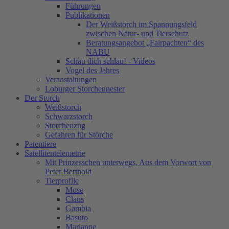
Führungen
Publikationen
Der Weißstorch im Spannungsfeld
zwischen Natur- und Tierschutz
Beratungsangebot „Fairpachten“ des
NABU
Schau dich schlau! - Videos
Vogel des Jahres
Veranstaltungen
Loburger Storchennester
Der Storch
Weißstorch
Schwarzstorch
Storchenzug
Gefahren für Störche
Patentiere
Satellitentelemetrie
Mit Prinzesschen unterwegs. Aus dem Vorwort von
Peter Berthold
Tierprofile
Mose
Claus
Gambia
Basuto
Marianne