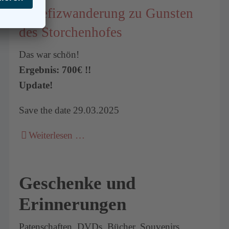
Benefizwanderung zu Gunsten
des Storchenhofes
Das war schön!
Ergebnis: 700€ !!
Update!
Save the date 29.03.2025
Weiterlesen …
Geschenke und
Erinnerungen
Patenschaften, DVDs, Bücher, Souvenirs