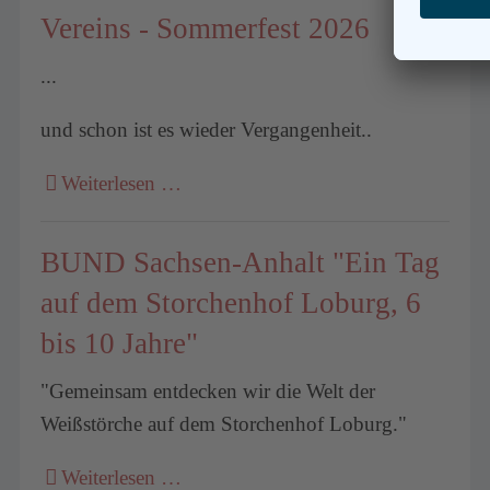
Vereins - Sommerfest 2026
...
und schon ist es wieder Vergangenheit..
Weiterlesen …
BUND Sachsen-Anhalt "Ein Tag
auf dem Storchenhof Loburg, 6
bis 10 Jahre"
"Gemeinsam entdecken wir die Welt der
Weißstörche auf dem Storchenhof Loburg."
Weiterlesen …