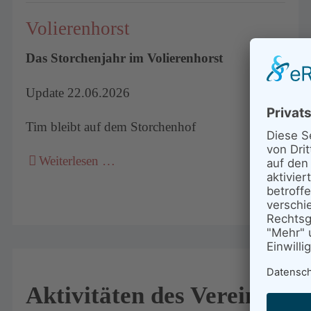
Volierenhorst
Das Storchenjahr im Volierenhorst
Update 22.06.2026
Tim bleibt auf dem Storchenhof
Weiterlesen …
Aktivitäten des Vereins