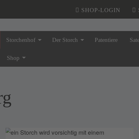
SHOP-LOGIN
Storchenhof
Der Storch
Patentiere
Sate
n überspringen
Shop
rg