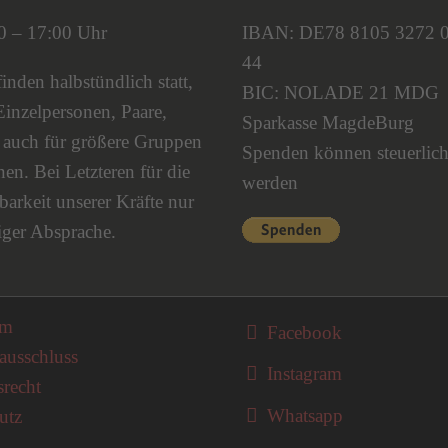
00 – 17:00 Uhr
IBAN: DE78 8105 3272 
44
nden halbstündlich statt,
BIC: NOLADE 21 MDG
Einzelpersonen, Paare,
Sparkasse MagdeBurg
s auch für größere Gruppen
Spenden können steuerlich
en. Bei Letzteren für die
werden
barkeit unserer Kräfte nur
iger Absprache.
on überspringen
um
Facebook
ausschluss
Instagram
srecht
Whatsapp
utz