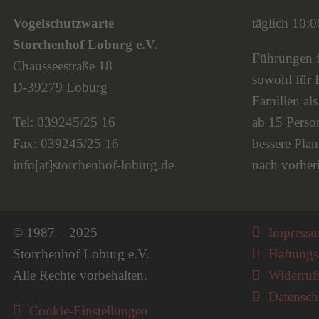
Vogelschutzwarte
täglich 10:
Storchenhof Loburg e.V.
Führungen fi
Chausseestraße 18
sowohl für 
D-39279 Loburg
Familien al
Tel: 039245/25 16
ab 15 Person
Fax: 039245/25 16
bessere Plan
info[at]storchenhof-loburg.de
nach vorher
Navigati
© 1987 – 2025
Impress
Storchenhof Loburg e.V.
Haftungs
Alle Rechte vorbehalten.
Widerruf
Datensch
Cookie-Einstellungen