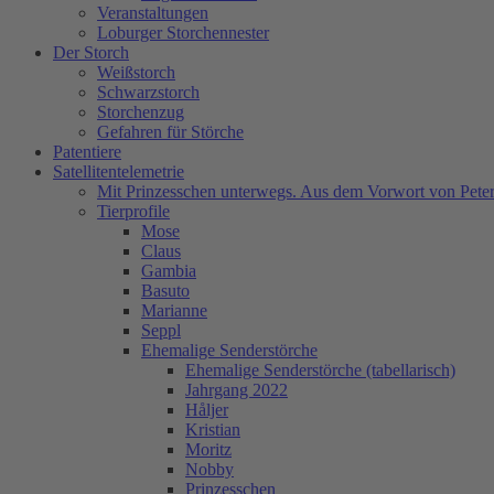
Veranstaltungen
Loburger Storchennester
Der Storch
Weißstorch
Schwarzstorch
Storchenzug
Gefahren für Störche
Patentiere
Satellitentelemetrie
Mit Prinzesschen unterwegs. Aus dem Vorwort von Peter
Tierprofile
Mose
Claus
Gambia
Basuto
Marianne
Seppl
Ehemalige Senderstörche
Ehemalige Senderstörche (tabellarisch)
Jahrgang 2022
Håljer
Kristian
Moritz
Nobby
Prinzesschen