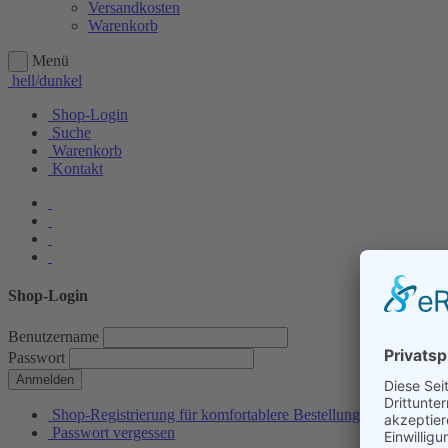
Versandkosten
Warenkorb
Menü
hell/dunkel
Shop-Login
Suche
Warenkorb
Kontakt
Shop-Login
Benutzername
Passwort
Anmelden
Shop-Registrierung für komfortablere Bestellungen
Passwort vergessen