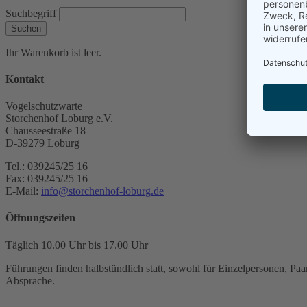
Suchbegriff
Suchen
Ihr Warenkorb ist leer.
Kontakt
Vogelschutzwarte
Storchenhof Loburg e.V.
Chausseestraße 18
D-39279 Loburg
Tel.: 039245/25 16
Fax: 039245/25 16
E-Mail:
info@storchenhof-loburg.de
Öffnungszeiten
Täglich 10.00 Uhr bis 17.00 Uhr
Führungen finden halbstündlich statt, sowohl für Einzelpersonen, Paar
Absprache.