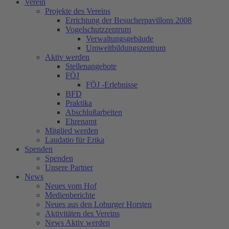
Verein
Projekte des Vereins
Errichtung der Besucherpavillons 2008
Vogelschutzzentrum
Verwaltungsgebäude
Umweltbildungszentrum
Aktiv werden
Stellenangebote
FÖJ
FÖJ -Erlebnisse
BFD
Praktika
Abschlußarbeiten
Ehrenamt
Mitglied werden
Laudatio für Erika
Spenden
Spenden
Unsere Partner
News
Neues vom Hof
Medienberichte
Neues aus den Loburger Horsten
Aktivitäten des Vereins
News Aktiv werden