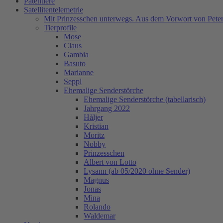
Patentiere
Satellitentelemetrie
Mit Prinzesschen unterwegs. Aus dem Vorwort von Peter
Tierprofile
Mose
Claus
Gambia
Basuto
Marianne
Seppl
Ehemalige Senderstörche
Ehemalige Senderstörche (tabellarisch)
Jahrgang 2022
Håljer
Kristian
Moritz
Nobby
Prinzesschen
Albert von Lotto
Lysann (ab 05/2020 ohne Sender)
Magnus
Jonas
Mina
Rolando
Waldemar