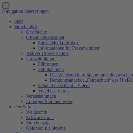
×
Navigation überspringen
Start
Storchenhof
Geschichte
Öffentlichkeitsarbeit
Social-Media Infobox
Informationen für Pressevertreter
Aktiver Umweltschutz
Umweltbildung
Führungen
Publikationen
Der Weißstorch im Spannungsfeld zwischen 
Beratungsangebot „Fairpachten“ des NAB
Schau dich schlau! - Videos
Vogel des Jahres
Veranstaltungen
Loburger Storchennester
Der Storch
Weißstorch
Schwarzstorch
Storchenzug
Gefahren für Störche