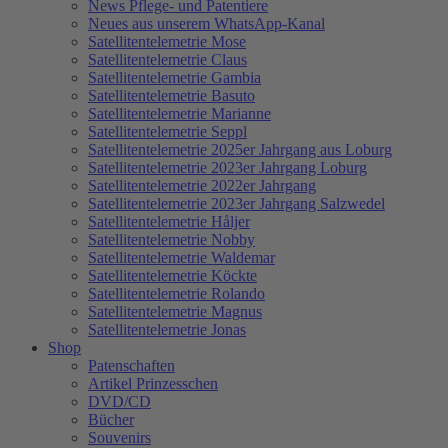
News Pflege- und Patentiere
Neues aus unserem WhatsApp-Kanal
Satellitentelemetrie Mose
Satellitentelemetrie Claus
Satellitentelemetrie Gambia
Satellitentelemetrie Basuto
Satellitentelemetrie Marianne
Satellitentelemetrie Seppl
Satellitentelemetrie 2025er Jahrgang aus Loburg
Satellitentelemetrie 2023er Jahrgang Loburg
Satellitentelemetrie 2022er Jahrgang
Satellitentelemetrie 2023er Jahrgang Salzwedel
Satellitentelemetrie Håljer
Satellitentelemetrie Nobby
Satellitentelemetrie Waldemar
Satellitentelemetrie Köckte
Satellitentelemetrie Rolando
Satellitentelemetrie Magnus
Satellitentelemetrie Jonas
Shop
Patenschaften
Artikel Prinzesschen
DVD/CD
Bücher
Souvenirs