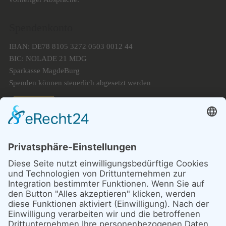
Spendenkonto
IBAN: DE78 8105 3272 0503 0012 44
BIC: NOLADE 21 MDG
Sparkasse MagdeBurg
Spenden können steuerlich abgesetzt werden
Förderung
© 1987 – 2025
Storchenhof Loburg e.V.
Alle Rechte vorbehalten.
Cookie-Einstellungen