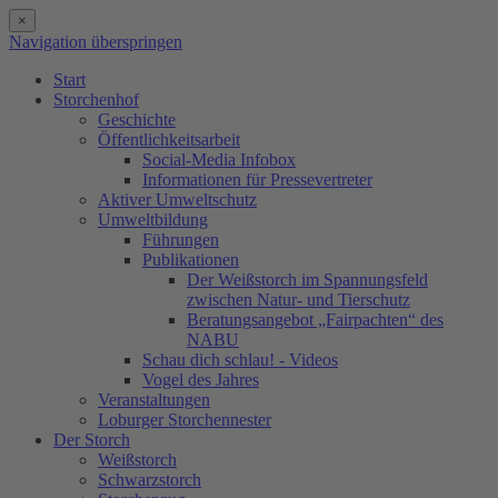
×
Navigation überspringen
Start
Storchenhof
Geschichte
Öffentlichkeitsarbeit
Social-Media Infobox
Informationen für Pressevertreter
Aktiver Umweltschutz
Umweltbildung
Führungen
Publikationen
Der Weißstorch im Spannungsfeld
zwischen Natur- und Tierschutz
Beratungsangebot „Fairpachten“ des
NABU
Schau dich schlau! - Videos
Vogel des Jahres
Veranstaltungen
Loburger Storchennester
Der Storch
Weißstorch
Schwarzstorch