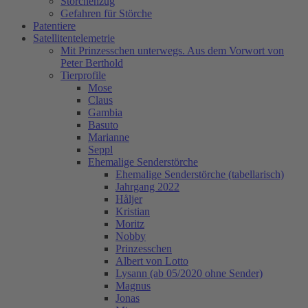
Storchenzug
Gefahren für Störche
Patentiere
Satellitentelemetrie
Mit Prinzesschen unterwegs. Aus dem Vorwort von
Peter Berthold
Tierprofile
Mose
Claus
Gambia
Basuto
Marianne
Seppl
Ehemalige Senderstörche
Ehemalige Senderstörche (tabellarisch)
Jahrgang 2022
Håljer
Kristian
Moritz
Nobby
Prinzesschen
Albert von Lotto
Lysann (ab 05/2020 ohne Sender)
Magnus
Jonas