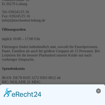
D-39279 Loburg
Tel: 039245/25 16
Fax: 039245/25 16
info[at]storchenhof-loburg.de
Öffnungszeiten
täglich 10:00 – 17:00 Uhr
Führungen finden halbstündlich statt, sowohl für Einzelpersonen,
Paare, Familien als auch für größere Gruppen ab 15 Personen. Bei
Letzteren für die bessere Planbarkeit unserer Kräfte nur nach
vorheriger Absprache.
Spendenkonto
IBAN: DE78 8105 3272 0503 0012 44
BIC: NOLADE 21 MDG
Sparkasse MagdeBurg
Spenden können steuerlich abgesetzt werden