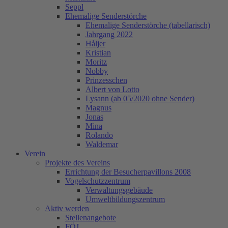
Seppl
Ehemalige Senderstörche
Ehemalige Senderstörche (tabellarisch)
Jahrgang 2022
Håljer
Kristian
Moritz
Nobby
Prinzesschen
Albert von Lotto
Lysann (ab 05/2020 ohne Sender)
Magnus
Jonas
Mina
Rolando
Waldemar
Verein
Projekte des Vereins
Errichtung der Besucherpavillons 2008
Vogelschutzzentrum
Verwaltungsgebäude
Umweltbildungszentrum
Aktiv werden
Stellenangebote
FÖJ