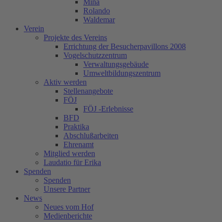
Mina
Rolando
Waldemar
Verein
Projekte des Vereins
Errichtung der Besucherpavillons 2008
Vogelschutzzentrum
Verwaltungsgebäude
Umweltbildungszentrum
Aktiv werden
Stellenangebote
FÖJ
FÖJ -Erlebnisse
BFD
Praktika
Abschlußarbeiten
Ehrenamt
Mitglied werden
Laudatio für Erika
Spenden
Spenden
Unsere Partner
News
Neues vom Hof
Medienberichte