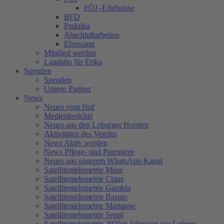
FÖJ -Erlebnisse
BFD
Praktika
Abschlußarbeiten
Ehrenamt
Mitglied werden
Laudatio für Erika
Spenden
Spenden
Unsere Partner
News
Neues vom Hof
Medienberichte
Neues aus den Loburger Horsten
Aktivitäten des Vereins
News Aktiv werden
News Pflege- und Patentiere
Neues aus unserem WhatsApp-Kanal
Satellitentelemetrie Mose
Satellitentelemetrie Claus
Satellitentelemetrie Gambia
Satellitentelemetrie Basuto
Satellitentelemetrie Marianne
Satellitentelemetrie Seppl
Satellitentelemetrie 2025er Jahrgang aus Loburg