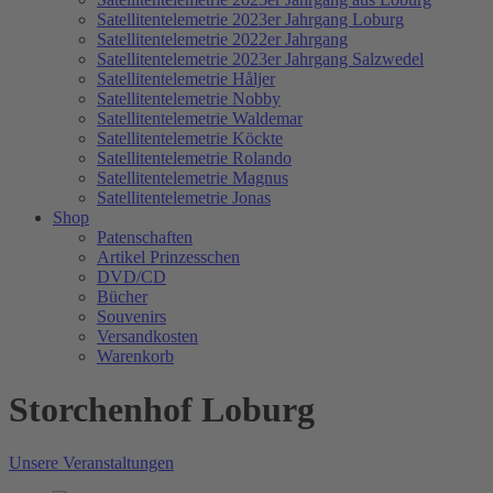
Satellitentelemetrie 2023er Jahrgang Loburg
Satellitentelemetrie 2022er Jahrgang
Satellitentelemetrie 2023er Jahrgang Salzwedel
Satellitentelemetrie Håljer
Satellitentelemetrie Nobby
Satellitentelemetrie Waldemar
Satellitentelemetrie Köckte
Satellitentelemetrie Rolando
Satellitentelemetrie Magnus
Satellitentelemetrie Jonas
Shop
Patenschaften
Artikel Prinzesschen
DVD/CD
Bücher
Souvenirs
Versandkosten
Warenkorb
Storchenhof Loburg
Unsere Veranstaltungen