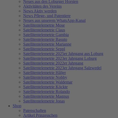
Neues aus den Loburger Horsten
Aktivitäten des Vereins
News Aktiv werden
News Pflege- und Patentiere
Neues aus unserem WhatsApp-Kanal
Satellitentelemetrie Mose
Satellitentelemetrie Claus
Satellitentelemetrie Gambia
Satellitentelemetrie Basuto
Satellitentelemetrie Marianne
Satellitentelemetrie Seppl
Satellitentelemetrie 2025er Jahrgang aus Loburg
Satellitentelemetrie 2023er Jahrgang Loburg
Satellitentelemetrie 2022er Jahrgang
Satellitentelemetrie 2023er Jahrgang Salzwedel
Satellitentelemetrie Håljer
Satellitentelemetrie Nobby
Satellitentelemetrie Waldemar
Satellitentelemetrie Köckte
Satellitentelemetrie Rolando
Satellitentelemetrie Magnus
Satellitentelemetrie Jonas
Shop
Patenschaften
Artikel Prinzesschen