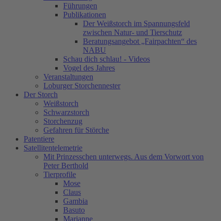
Führungen
Publikationen
Der Weißstorch im Spannungsfeld
zwischen Natur- und Tierschutz
Beratungsangebot „Fairpachten“ des
NABU
Schau dich schlau! - Videos
Vogel des Jahres
Veranstaltungen
Loburger Storchennester
Der Storch
Weißstorch
Schwarzstorch
Storchenzug
Gefahren für Störche
Patentiere
Satellitentelemetrie
Mit Prinzesschen unterwegs. Aus dem Vorwort von
Peter Berthold
Tierprofile
Mose
Claus
Gambia
Basuto
Marianne