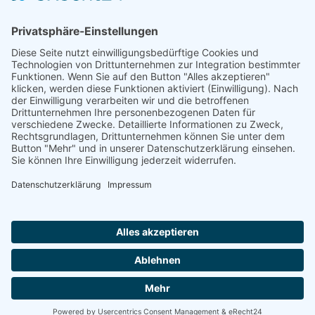
Förderung
© 1987 – 2025
Storchenhof Loburg e.V.
Alle Rechte vorbehalten.
Cookie-Einstellungen
Navigation überspringen
Impressum
Haftungsausschluss
Widerrufsrecht
Datenschutz
Facebook
Instagram
Whatsapp
YouTube
YouTubeShorts