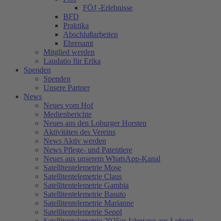
FÖJ -Erlebnisse
BFD
Praktika
Abschlußarbeiten
Ehrenamt
Mitglied werden
Laudatio für Erika
Spenden
Spenden
Unsere Partner
News
Neues vom Hof
Medienberichte
Neues aus den Loburger Horsten
Aktivitäten des Vereins
News Aktiv werden
News Pflege- und Patentiere
Neues aus unserem WhatsApp-Kanal
Satellitentelemetrie Mose
Satellitentelemetrie Claus
Satellitentelemetrie Gambia
Satellitentelemetrie Basuto
Satellitentelemetrie Marianne
Satellitentelemetrie Seppl
Satellitentelemetrie 2025er Jahrgang aus Loburg