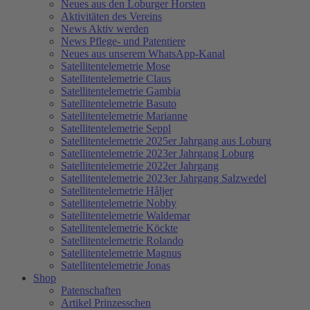
Neues aus den Loburger Horsten
Aktivitäten des Vereins
News Aktiv werden
News Pflege- und Patentiere
Neues aus unserem WhatsApp-Kanal
Satellitentelemetrie Mose
Satellitentelemetrie Claus
Satellitentelemetrie Gambia
Satellitentelemetrie Basuto
Satellitentelemetrie Marianne
Satellitentelemetrie Seppl
Satellitentelemetrie 2025er Jahrgang aus Loburg
Satellitentelemetrie 2023er Jahrgang Loburg
Satellitentelemetrie 2022er Jahrgang
Satellitentelemetrie 2023er Jahrgang Salzwedel
Satellitentelemetrie Håljer
Satellitentelemetrie Nobby
Satellitentelemetrie Waldemar
Satellitentelemetrie Köckte
Satellitentelemetrie Rolando
Satellitentelemetrie Magnus
Satellitentelemetrie Jonas
Shop
Patenschaften
Artikel Prinzesschen