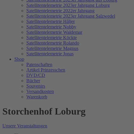
Satellitentelemetrie 2023er Jahrgang Loburg
Satellitentelemetrie 2022er Jahrgang
Satellitentelemetrie 2023er Jahrgang Salzwedel
Satellitentelemetrie Håljer
Satellitentelemetrie Nobby
Satellitentelemetrie Waldemar
Satellitentelemetrie Köckte
Satellitentelemetrie Rolando
Satellitentelemetrie Magnus
Satellitentelemetrie Jonas
Shop
Patenschaften
Artikel Prinzesschen
DVD/CD
Bücher
Souvenirs
Versandkosten
Warenkorb
Storchenhof Loburg
Unsere Veranstaltungen