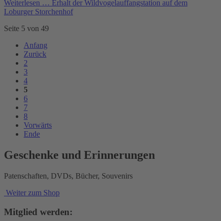
Weiterlesen …
Erhalt der Wildvogelauffangstation auf dem
Loburger Storchenhof
Seite 5 von 49
Anfang
Zurück
2
3
4
5
6
7
8
Vorwärts
Ende
Geschenke und Erinnerungen
Patenschaften, DVDs, Bücher, Souvenirs
Weiter zum Shop
Mitglied werden: