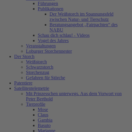
Führungen
Publikationen
Der Weißstorch im Spannungsfeld
zwischen Natur- und Tierschutz
Beratungsangebot „Fairpachten“ des
NABU
Schau dich schlau! - Videos
Vogel des Jahres
Veranstaltungen
Loburger Storchennester
Der Storch
Weißstorch
Schwarzstorch
Storchenzug
Gefahren für Störche
Patentiere
Satellitentelemetrie
Mit Prinzesschen unterwegs. Aus dem Vorwort von
Peter Berthold
Tierprofile
Mose
Claus
Gambia
Basuto
Marianne