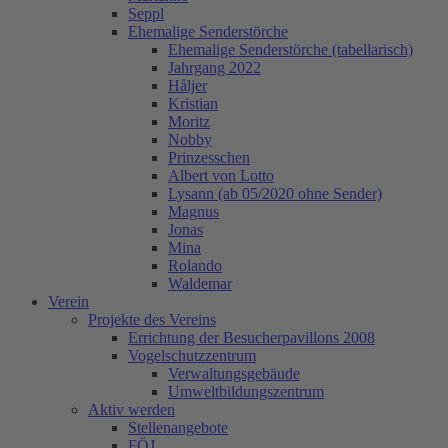
Seppl
Ehemalige Senderstörche
Ehemalige Senderstörche (tabellarisch)
Jahrgang 2022
Håljer
Kristian
Moritz
Nobby
Prinzesschen
Albert von Lotto
Lysann (ab 05/2020 ohne Sender)
Magnus
Jonas
Mina
Rolando
Waldemar
Verein
Projekte des Vereins
Errichtung der Besucherpavillons 2008
Vogelschutzzentrum
Verwaltungsgebäude
Umweltbildungszentrum
Aktiv werden
Stellenangebote
FÖJ