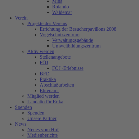
Mina
Rolando
Waldemar
Verein
Projekte des Vereins
Errichtung der Besucherpavillons 2008
Vogelschutzzentrum
Verwaltungsgebäude
Umweltbildungszentrum
Aktiv werden
Stellenangebote
FÖJ
FÖJ -Erlebnisse
BFD
Praktika
Abschlußarbeiten
Ehrenamt
Mitglied werden
Laudatio für Erika
Spenden
Spenden
Unsere Partner
News
Neues vom Hof
Medienberichte