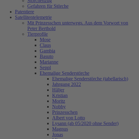
Storchenzug
Gefahren für Störche
Patentiere
Satellitentelemetrie
Mit Prinzesschen unterwegs. Aus dem Vorwort von
Peter Berthold
Tierprofile
Mose
Claus
Gambia
Basuto
Marianne
Seppl
Ehemalige Senderstörche
Ehemalige Senderstörche (tabellarisch)
Jahrgang 2022
Håljer
Kristian
Moritz
Nobby
Prinzesschen
Albert von Lotto
Lysann (ab 05/2020 ohne Sender)
Magnus
Jonas