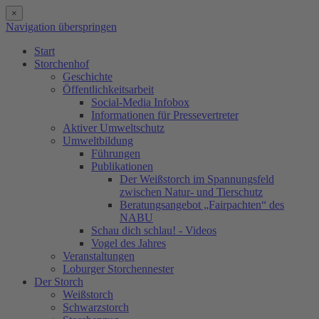
×
Navigation überspringen
Start
Storchenhof
Geschichte
Öffentlichkeitsarbeit
Social-Media Infobox
Informationen für Pressevertreter
Aktiver Umweltschutz
Umweltbildung
Führungen
Publikationen
Der Weißstorch im Spannungsfeld
zwischen Natur- und Tierschutz
Beratungsangebot „Fairpachten“ des
NABU
Schau dich schlau! - Videos
Vogel des Jahres
Veranstaltungen
Loburger Storchennester
Der Storch
Weißstorch
Schwarzstorch