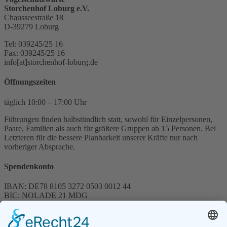
Storchenhof Loburg e.V.
Chausseestraße 18
D-39279 Loburg
Tel: 039245/25 16
Fax: 039245/25 16
info[at]storchenhof-loburg.de
Öffnungszeiten
täglich 10:00 – 17:00 Uhr
Führungen finden halbstündlich statt, sowohl für Einzelpersonen,
Paare, Familien als auch für größere Gruppen ab 15 Personen. Bei
Letzteren für die bessere Planbarkeit unserer Kräfte nur nach
vorheriger Absprache.
Spendenkonto
IBAN: DE78 8105 3272 0503 0012 44
BIC: NOLADE 21 MDG
Sparkasse MagdeBurg
Spenden können steuerlich abgesetzt werden