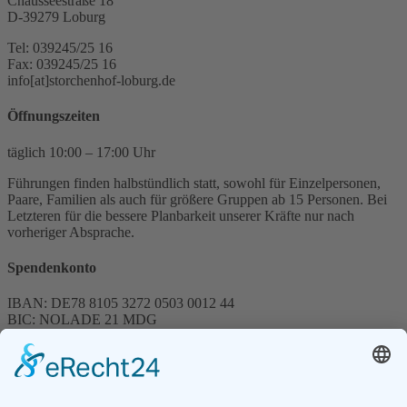
Chausseestraße 18
D-39279 Loburg
Tel: 039245/25 16
Fax: 039245/25 16
info[at]storchenhof-loburg.de
Öffnungszeiten
täglich 10:00 – 17:00 Uhr
Führungen finden halbstündlich statt, sowohl für Einzelpersonen,
Paare, Familien als auch für größere Gruppen ab 15 Personen. Bei
Letzteren für die bessere Planbarkeit unserer Kräfte nur nach
vorheriger Absprache.
Spendenkonto
IBAN: DE78 8105 3272 0503 0012 44
BIC: NOLADE 21 MDG
Sparkasse MagdeBurg
Spenden können steuerlich abgesetzt werden