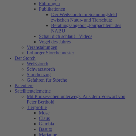
Führungen
Publikationen
Der Weißstorch im Spannungsfeld
zwischen Natur- und Tierschutz
Beratungsangebot „Fairpachten“ des
NABU
Schau dich schlau! - Videos
Vogel des Jahres
Veranstaltungen
Loburger Storchennester
Der Storch
Weißstorch
Schwarzstorch
Storchenzug
Gefahren für Störche
Patentiere
Satellitentelemetrie
Mit Prinzesschen unterwegs. Aus dem Vorwort von
Peter Berthold
Tierprofile
Mose
Claus
Gambia
Basuto
Marianne