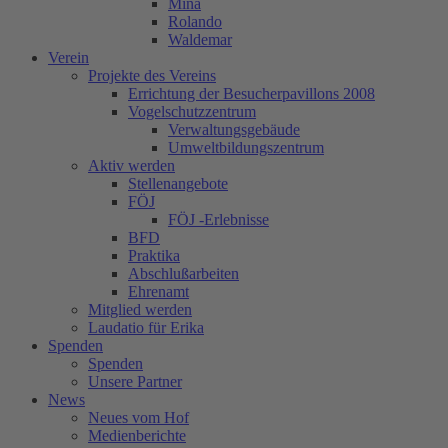
Mina
Rolando
Waldemar
Verein
Projekte des Vereins
Errichtung der Besucherpavillons 2008
Vogelschutzzentrum
Verwaltungsgebäude
Umweltbildungszentrum
Aktiv werden
Stellenangebote
FÖJ
FÖJ -Erlebnisse
BFD
Praktika
Abschlußarbeiten
Ehrenamt
Mitglied werden
Laudatio für Erika
Spenden
Spenden
Unsere Partner
News
Neues vom Hof
Medienberichte