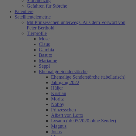
Storchenzug
Gefahren für Störche
Patentiere
Satellitentelemetrie
Mit Prinzesschen unterwegs. Aus dem Vorwort von
Peter Berthold
Tierprofile
Mose
Claus
Gambia
Basuto
Marianne
Seppl
Ehemalige Senderstörche
Ehemalige Senderstörche (tabellarisch)
Jahrgang 2022
Håljer
Kristian
Moritz
Nobby
Prinzesschen
Albert von Lotto
Lysann (ab 05/2020 ohne Sender)
Magnus
Jonas