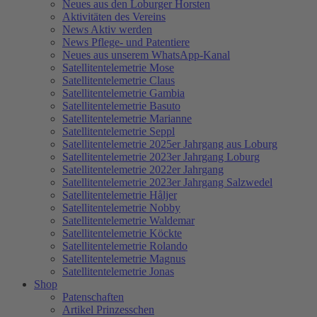
Neues aus den Loburger Horsten
Aktivitäten des Vereins
News Aktiv werden
News Pflege- und Patentiere
Neues aus unserem WhatsApp-Kanal
Satellitentelemetrie Mose
Satellitentelemetrie Claus
Satellitentelemetrie Gambia
Satellitentelemetrie Basuto
Satellitentelemetrie Marianne
Satellitentelemetrie Seppl
Satellitentelemetrie 2025er Jahrgang aus Loburg
Satellitentelemetrie 2023er Jahrgang Loburg
Satellitentelemetrie 2022er Jahrgang
Satellitentelemetrie 2023er Jahrgang Salzwedel
Satellitentelemetrie Håljer
Satellitentelemetrie Nobby
Satellitentelemetrie Waldemar
Satellitentelemetrie Köckte
Satellitentelemetrie Rolando
Satellitentelemetrie Magnus
Satellitentelemetrie Jonas
Shop
Patenschaften
Artikel Prinzesschen