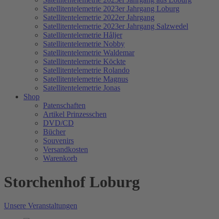
Satellitentelemetrie 2023er Jahrgang Loburg
Satellitentelemetrie 2022er Jahrgang
Satellitentelemetrie 2023er Jahrgang Salzwedel
Satellitentelemetrie Håljer
Satellitentelemetrie Nobby
Satellitentelemetrie Waldemar
Satellitentelemetrie Köckte
Satellitentelemetrie Rolando
Satellitentelemetrie Magnus
Satellitentelemetrie Jonas
Shop
Patenschaften
Artikel Prinzesschen
DVD/CD
Bücher
Souvenirs
Versandkosten
Warenkorb
Storchenhof Loburg
Unsere Veranstaltungen