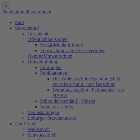
×
Navigation überspringen
Start
Storchenhof
Geschichte
Öffentlichkeitsarbeit
Social-Media Infobox
Informationen für Pressevertreter
Aktiver Umweltschutz
Umweltbildung
Führungen
Publikationen
Der Weißstorch im Spannungsfeld
zwischen Natur- und Tierschutz
Beratungsangebot „Fairpachten“ des
NABU
Schau dich schlau! - Videos
Vogel des Jahres
Veranstaltungen
Loburger Storchennester
Der Storch
Weißstorch
Schwarzstorch