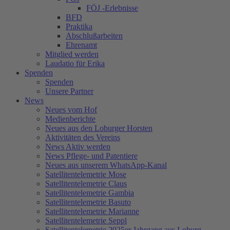
FÖJ -Erlebnisse
BFD
Praktika
Abschlußarbeiten
Ehrenamt
Mitglied werden
Laudatio für Erika
Spenden
Spenden
Unsere Partner
News
Neues vom Hof
Medienberichte
Neues aus den Loburger Horsten
Aktivitäten des Vereins
News Aktiv werden
News Pflege- und Patentiere
Neues aus unserem WhatsApp-Kanal
Satellitentelemetrie Mose
Satellitentelemetrie Claus
Satellitentelemetrie Gambia
Satellitentelemetrie Basuto
Satellitentelemetrie Marianne
Satellitentelemetrie Seppl
Satellitentelemetrie 2025er Jahrgang aus Loburg