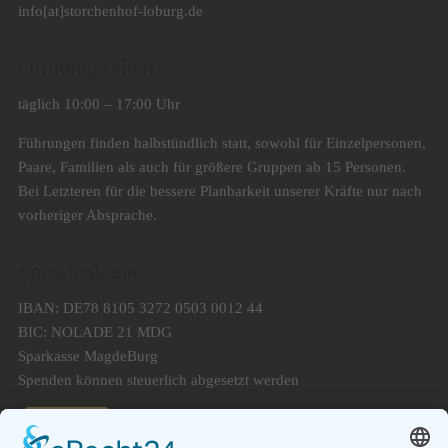
info[at]storchenhof-loburg.de
Öffnungszeiten
täglich 10:00 – 17:00 Uhr
Führungen finden halbstündlich statt, sowohl für Einzelpersonen,
Paare, Familien als auch für größere Gruppen ab 15 Personen.
Bei Letzteren für die bessere Planbarkeit unserer Kräfte nur nach
vorheriger Absprache.
Spendenkonto
IBAN: DE78 8105 3272 0503 0012 44
BIC: NOLADE 21 MDG
Sparkasse MagdeBurg
Spenden können steuerlich abgesetzt werden