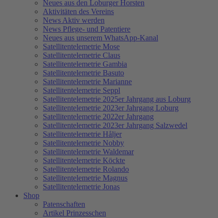
Neues aus den Loburger Horsten
Aktivitäten des Vereins
News Aktiv werden
News Pflege- und Patentiere
Neues aus unserem WhatsApp-Kanal
Satellitentelemetrie Mose
Satellitentelemetrie Claus
Satellitentelemetrie Gambia
Satellitentelemetrie Basuto
Satellitentelemetrie Marianne
Satellitentelemetrie Seppl
Satellitentelemetrie 2025er Jahrgang aus Loburg
Satellitentelemetrie 2023er Jahrgang Loburg
Satellitentelemetrie 2022er Jahrgang
Satellitentelemetrie 2023er Jahrgang Salzwedel
Satellitentelemetrie Håljer
Satellitentelemetrie Nobby
Satellitentelemetrie Waldemar
Satellitentelemetrie Köckte
Satellitentelemetrie Rolando
Satellitentelemetrie Magnus
Satellitentelemetrie Jonas
Shop
Patenschaften
Artikel Prinzesschen