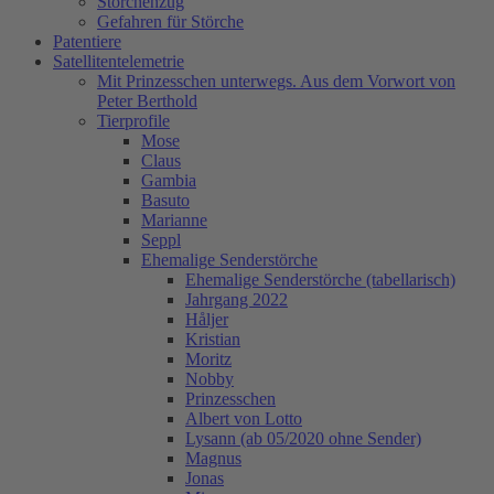
Storchenzug
Gefahren für Störche
Patentiere
Satellitentelemetrie
Mit Prinzesschen unterwegs. Aus dem Vorwort von
Peter Berthold
Tierprofile
Mose
Claus
Gambia
Basuto
Marianne
Seppl
Ehemalige Senderstörche
Ehemalige Senderstörche (tabellarisch)
Jahrgang 2022
Håljer
Kristian
Moritz
Nobby
Prinzesschen
Albert von Lotto
Lysann (ab 05/2020 ohne Sender)
Magnus
Jonas