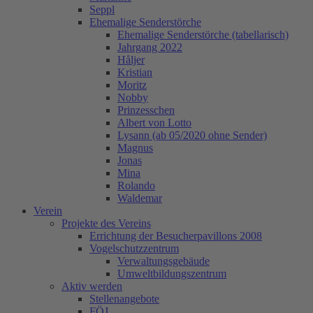
Seppl
Ehemalige Senderstörche
Ehemalige Senderstörche (tabellarisch)
Jahrgang 2022
Håljer
Kristian
Moritz
Nobby
Prinzesschen
Albert von Lotto
Lysann (ab 05/2020 ohne Sender)
Magnus
Jonas
Mina
Rolando
Waldemar
Verein
Projekte des Vereins
Errichtung der Besucherpavillons 2008
Vogelschutzzentrum
Verwaltungsgebäude
Umweltbildungszentrum
Aktiv werden
Stellenangebote
FÖJ