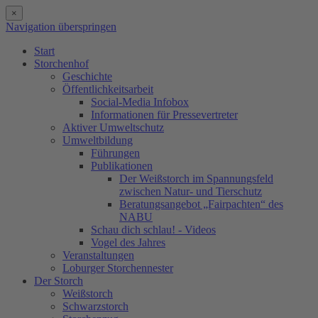
×
Navigation überspringen
Start
Storchenhof
Geschichte
Öffentlichkeitsarbeit
Social-Media Infobox
Informationen für Pressevertreter
Aktiver Umweltschutz
Umweltbildung
Führungen
Publikationen
Der Weißstorch im Spannungsfeld
zwischen Natur- und Tierschutz
Beratungsangebot „Fairpachten“ des
NABU
Schau dich schlau! - Videos
Vogel des Jahres
Veranstaltungen
Loburger Storchennester
Der Storch
Weißstorch
Schwarzstorch