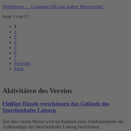
Weiterlesen …
Graugans Olli und andere Wasservögel
Seite 1 von 57
1
2
3
4
5
6
7
Vorwärts
Ende
Aktivitäten des Vereins
Fleißige Hände verschönern das Gelände des
Storchenhofes Loburg
Seit über einem Monat wird im Rahmen eines Förderprojektes die
Außenanlage des Storchenhofes Loburg verschönert.