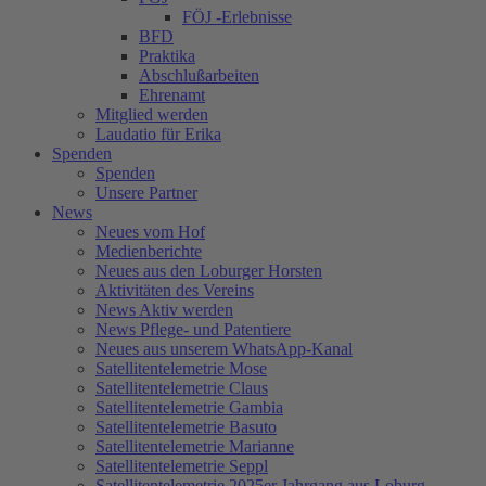
FÖJ -Erlebnisse
BFD
Praktika
Abschlußarbeiten
Ehrenamt
Mitglied werden
Laudatio für Erika
Spenden
Spenden
Unsere Partner
News
Neues vom Hof
Medienberichte
Neues aus den Loburger Horsten
Aktivitäten des Vereins
News Aktiv werden
News Pflege- und Patentiere
Neues aus unserem WhatsApp-Kanal
Satellitentelemetrie Mose
Satellitentelemetrie Claus
Satellitentelemetrie Gambia
Satellitentelemetrie Basuto
Satellitentelemetrie Marianne
Satellitentelemetrie Seppl
Satellitentelemetrie 2025er Jahrgang aus Loburg