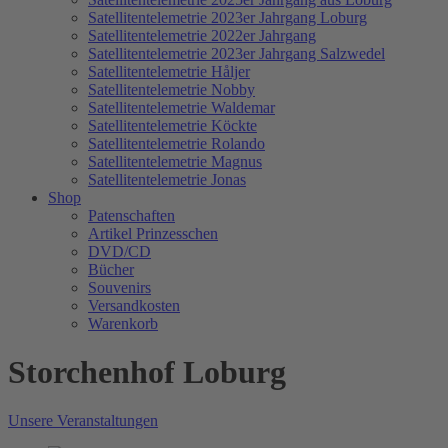
Satellitentelemetrie 2023er Jahrgang Loburg
Satellitentelemetrie 2022er Jahrgang
Satellitentelemetrie 2023er Jahrgang Salzwedel
Satellitentelemetrie Håljer
Satellitentelemetrie Nobby
Satellitentelemetrie Waldemar
Satellitentelemetrie Köckte
Satellitentelemetrie Rolando
Satellitentelemetrie Magnus
Satellitentelemetrie Jonas
Shop
Patenschaften
Artikel Prinzesschen
DVD/CD
Bücher
Souvenirs
Versandkosten
Warenkorb
Storchenhof Loburg
Unsere Veranstaltungen