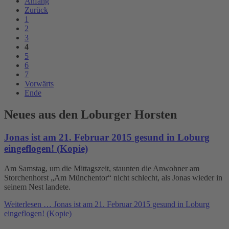
Anfang
Zurück
1
2
3
4
5
6
7
Vorwärts
Ende
Neues aus den Loburger Horsten
Jonas ist am 21. Februar 2015 gesund in Loburg
eingeflogen! (Kopie)
Am Samstag, um die Mittagszeit, staunten die Anwohner am
Storchenhorst „Am Münchentor“ nicht schlecht, als Jonas wieder in
seinem Nest landete.
Weiterlesen …
Jonas ist am 21. Februar 2015 gesund in Loburg
eingeflogen! (Kopie)