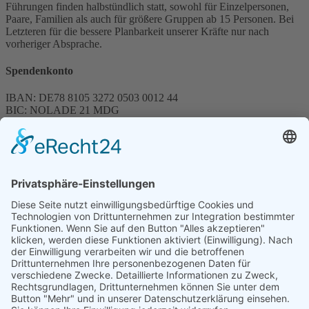
Führungen finden halbstündlich statt, sowohl für Einzelpersonen,
Paare, Familien als auch für größere Gruppen ab 15 Personen. Bei
Letzteren für die bessere Planbarkeit unserer Kräfte nur nach
vorheriger Absprache.
Spendenkonto
IBAN: DE78 8105 3272 0503 0012 44
BIC: NOLADE 21 MDG
Sparkasse MagdeBurg
Spenden können steuerlich abgesetzt werden
Förderung
© 1987 – 2025
Storchenhof Loburg e.V.
Alle Rechte vorbehalten.
Cookie-Einstellungen
Navigation überspringen