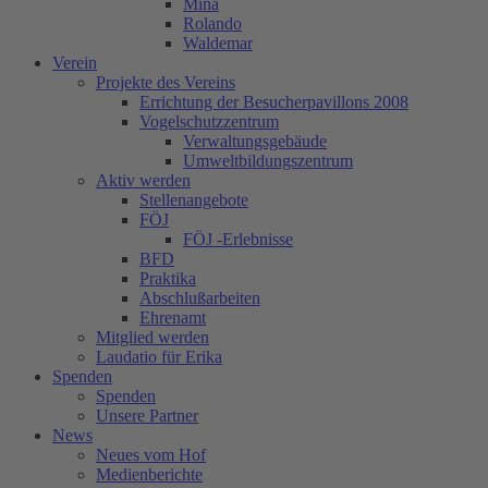
Mina
Rolando
Waldemar
Verein
Projekte des Vereins
Errichtung der Besucherpavillons 2008
Vogelschutzzentrum
Verwaltungsgebäude
Umweltbildungszentrum
Aktiv werden
Stellenangebote
FÖJ
FÖJ -Erlebnisse
BFD
Praktika
Abschlußarbeiten
Ehrenamt
Mitglied werden
Laudatio für Erika
Spenden
Spenden
Unsere Partner
News
Neues vom Hof
Medienberichte