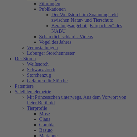
Führungen
Publikationen
Der Weißstorch im Spannungsfeld
zwischen Natur- und Tierschutz
Beratungsangebot „Fairpachten“ des
NABU
Schau dich schlau! - Videos
Vogel des Jahres
Veranstaltungen
Loburger Storchennester
Der Storch
Weißstorch
Schwarzstorch
Storchenzug
Gefahren für Störche
Patentiere
Satellitentelemetrie
Mit Prinzesschen unterwegs. Aus dem Vorwort von
Peter Berthold
Tierprofile
Mose
Claus
Gambia
Basuto
Marianne