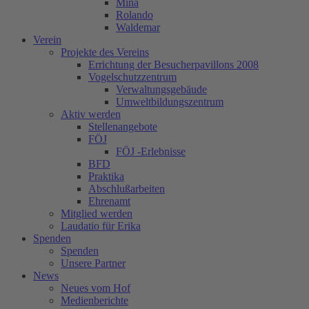
Mina
Rolando
Waldemar
Verein
Projekte des Vereins
Errichtung der Besucherpavillons 2008
Vogelschutzzentrum
Verwaltungsgebäude
Umweltbildungszentrum
Aktiv werden
Stellenangebote
FÖJ
FÖJ -Erlebnisse
BFD
Praktika
Abschlußarbeiten
Ehrenamt
Mitglied werden
Laudatio für Erika
Spenden
Spenden
Unsere Partner
News
Neues vom Hof
Medienberichte