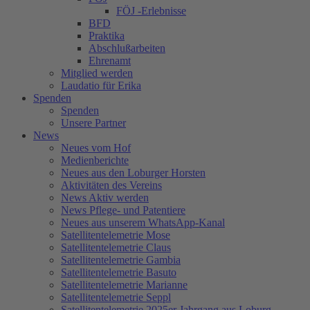
FÖJ -Erlebnisse
BFD
Praktika
Abschlußarbeiten
Ehrenamt
Mitglied werden
Laudatio für Erika
Spenden
Spenden
Unsere Partner
News
Neues vom Hof
Medienberichte
Neues aus den Loburger Horsten
Aktivitäten des Vereins
News Aktiv werden
News Pflege- und Patentiere
Neues aus unserem WhatsApp-Kanal
Satellitentelemetrie Mose
Satellitentelemetrie Claus
Satellitentelemetrie Gambia
Satellitentelemetrie Basuto
Satellitentelemetrie Marianne
Satellitentelemetrie Seppl
Satellitentelemetrie 2025er Jahrgang aus Loburg