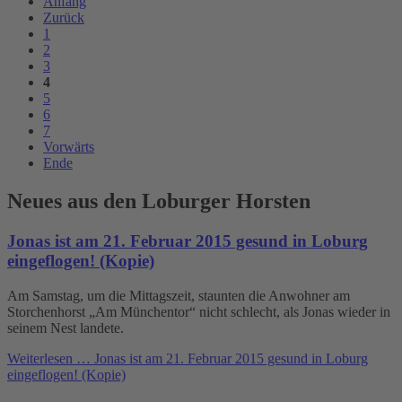
Anfang
Zurück
1
2
3
4
5
6
7
Vorwärts
Ende
Neues aus den Loburger Horsten
Jonas ist am 21. Februar 2015 gesund in Loburg
eingeflogen! (Kopie)
Am Samstag, um die Mittagszeit, staunten die Anwohner am
Storchenhorst „Am Münchentor“ nicht schlecht, als Jonas wieder in
seinem Nest landete.
Weiterlesen …
Jonas ist am 21. Februar 2015 gesund in Loburg
eingeflogen! (Kopie)