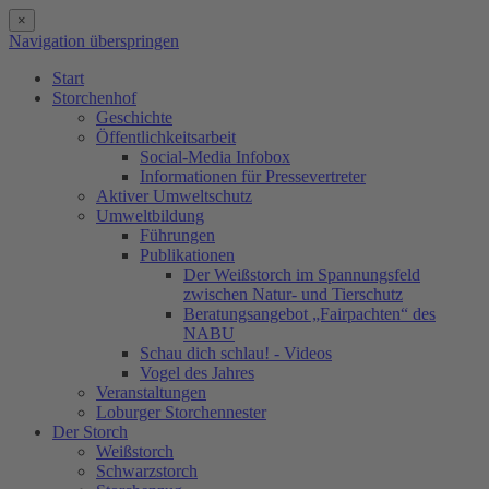
×
Navigation überspringen
Start
Storchenhof
Geschichte
Öffentlichkeitsarbeit
Social-Media Infobox
Informationen für Pressevertreter
Aktiver Umweltschutz
Umweltbildung
Führungen
Publikationen
Der Weißstorch im Spannungsfeld
zwischen Natur- und Tierschutz
Beratungsangebot „Fairpachten“ des
NABU
Schau dich schlau! - Videos
Vogel des Jahres
Veranstaltungen
Loburger Storchennester
Der Storch
Weißstorch
Schwarzstorch