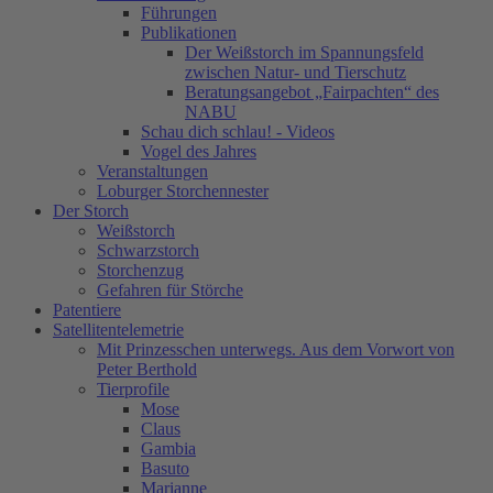
Führungen
Publikationen
Der Weißstorch im Spannungsfeld
zwischen Natur- und Tierschutz
Beratungsangebot „Fairpachten“ des
NABU
Schau dich schlau! - Videos
Vogel des Jahres
Veranstaltungen
Loburger Storchennester
Der Storch
Weißstorch
Schwarzstorch
Storchenzug
Gefahren für Störche
Patentiere
Satellitentelemetrie
Mit Prinzesschen unterwegs. Aus dem Vorwort von
Peter Berthold
Tierprofile
Mose
Claus
Gambia
Basuto
Marianne