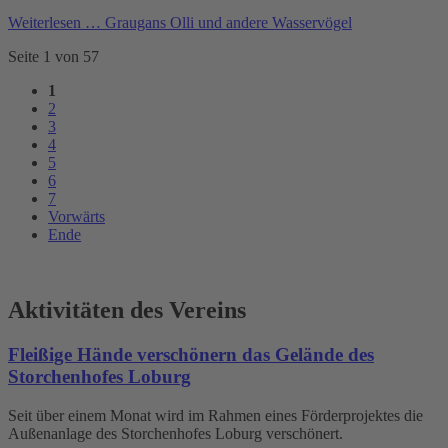
Weiterlesen …
Graugans Olli und andere Wasservögel
Seite 1 von 57
1
2
3
4
5
6
7
Vorwärts
Ende
Aktivitäten des Vereins
Fleißige Hände verschönern das Gelände des
Storchenhofes Loburg
Seit über einem Monat wird im Rahmen eines Förderprojektes die
Außenanlage des Storchenhofes Loburg verschönert.