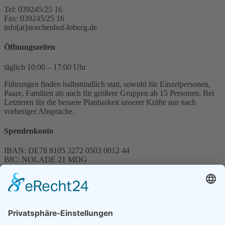
Tel: 039245/25 16
Fax: 039245/25 16
info[at]storchenhof-loburg.de
Öffnungszeiten
täglich 10:00 – 17:00 Uhr
Führungen finden halbstündlich statt, sowohl für Einzelpersonen,
Paare, Familien als auch für größere Gruppen ab 15 Personen. Bei
Letzteren für die bessere Planbarkeit unserer Kräfte nur nach
vorheriger Absprache.
Spendenkonto
IBAN: DE78 8105 3272 0503 0012 44
BIC: NOLADE 21 MDG
Sparkasse MagdeBurg
Spenden können steuerlich abgesetzt werden
Förderung