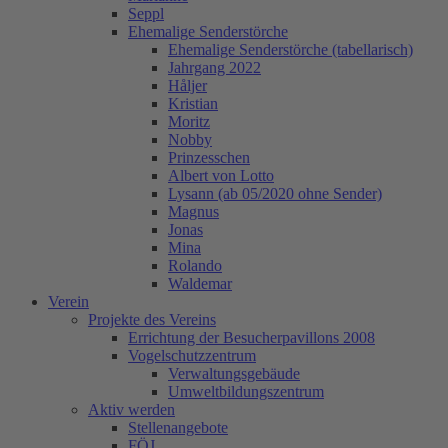
Seppl
Ehemalige Senderstörche
Ehemalige Senderstörche (tabellarisch)
Jahrgang 2022
Håljer
Kristian
Moritz
Nobby
Prinzesschen
Albert von Lotto
Lysann (ab 05/2020 ohne Sender)
Magnus
Jonas
Mina
Rolando
Waldemar
Verein
Projekte des Vereins
Errichtung der Besucherpavillons 2008
Vogelschutzzentrum
Verwaltungsgebäude
Umweltbildungszentrum
Aktiv werden
Stellenangebote
FÖJ