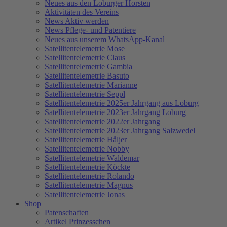
Neues aus den Loburger Horsten
Aktivitäten des Vereins
News Aktiv werden
News Pflege- und Patentiere
Neues aus unserem WhatsApp-Kanal
Satellitentelemetrie Mose
Satellitentelemetrie Claus
Satellitentelemetrie Gambia
Satellitentelemetrie Basuto
Satellitentelemetrie Marianne
Satellitentelemetrie Seppl
Satellitentelemetrie 2025er Jahrgang aus Loburg
Satellitentelemetrie 2023er Jahrgang Loburg
Satellitentelemetrie 2022er Jahrgang
Satellitentelemetrie 2023er Jahrgang Salzwedel
Satellitentelemetrie Håljer
Satellitentelemetrie Nobby
Satellitentelemetrie Waldemar
Satellitentelemetrie Köckte
Satellitentelemetrie Rolando
Satellitentelemetrie Magnus
Satellitentelemetrie Jonas
Shop
Patenschaften
Artikel Prinzesschen