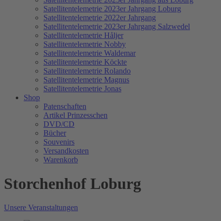
Satellitentelemetrie 2023er Jahrgang Loburg
Satellitentelemetrie 2022er Jahrgang
Satellitentelemetrie 2023er Jahrgang Salzwedel
Satellitentelemetrie Håljer
Satellitentelemetrie Nobby
Satellitentelemetrie Waldemar
Satellitentelemetrie Köckte
Satellitentelemetrie Rolando
Satellitentelemetrie Magnus
Satellitentelemetrie Jonas
Shop
Patenschaften
Artikel Prinzesschen
DVD/CD
Bücher
Souvenirs
Versandkosten
Warenkorb
Storchenhof Loburg
Unsere Veranstaltungen