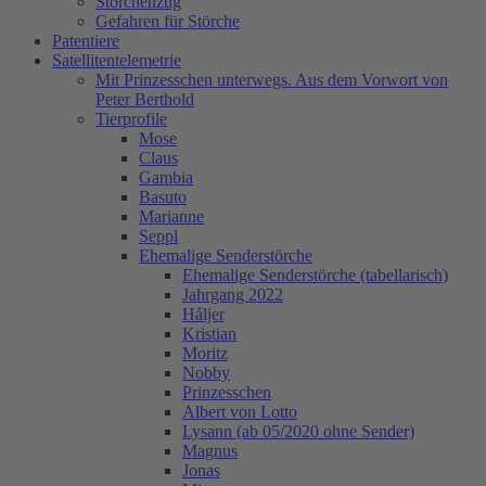
Storchenzug
Gefahren für Störche
Patentiere
Satellitentelemetrie
Mit Prinzesschen unterwegs. Aus dem Vorwort von
Peter Berthold
Tierprofile
Mose
Claus
Gambia
Basuto
Marianne
Seppl
Ehemalige Senderstörche
Ehemalige Senderstörche (tabellarisch)
Jahrgang 2022
Håljer
Kristian
Moritz
Nobby
Prinzesschen
Albert von Lotto
Lysann (ab 05/2020 ohne Sender)
Magnus
Jonas