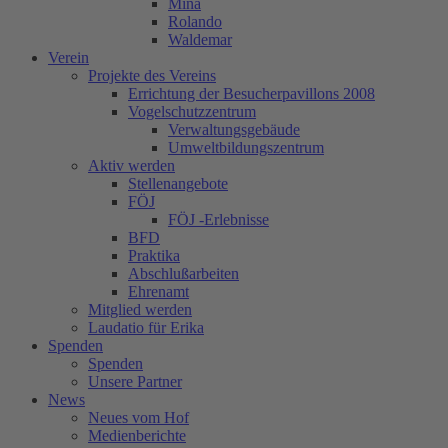
Mina
Rolando
Waldemar
Verein
Projekte des Vereins
Errichtung der Besucherpavillons 2008
Vogelschutzzentrum
Verwaltungsgebäude
Umweltbildungszentrum
Aktiv werden
Stellenangebote
FÖJ
FÖJ -Erlebnisse
BFD
Praktika
Abschlußarbeiten
Ehrenamt
Mitglied werden
Laudatio für Erika
Spenden
Spenden
Unsere Partner
News
Neues vom Hof
Medienberichte