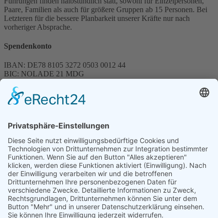
Führungen finden halbstündlich statt, sowohl für Einzelpersonen,
Paare, Familien als auch für größere Gruppen ab 15 Personen. Bei
Letzteren für die bessere Planbarkeit unserer Kräfte nur nach
vorheriger Absprache.
Spendenkonto
IBAN: DE78 8105 3272 0503 0012 44
BIC: NOLADE 21 MDG
Sparkasse MagdeBurg
Spenden können steuerlich abgesetzt werden
Förderung
© 1987 – 2025
Storchenhof Loburg e.V.
Alle Rechte vorbehalten.
Cookie-Einstellungen
Navigation überspringen