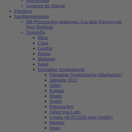
Storchenzug
Gefahren für Störche
Patentiere
Satellitentelemetrie
Mit Prinzesschen unterwegs. Aus dem Vorwort von
Peter Berthold
Tierprofile
Mose
Claus
Gambia
Basuto
Marianne
Seppl
Ehemalige Senderstörche
Ehemalige Senderstörche (tabellarisch)
Jahrgang 2022
Håljer
Kristian
Moritz
Nobby
Prinzesschen
Albert von Lotto
Lysann (ab 05/2020 ohne Sender)
Magnus
Jonas