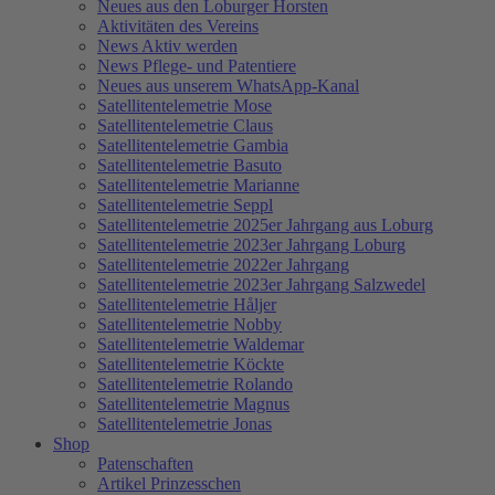
Neues aus den Loburger Horsten
Aktivitäten des Vereins
News Aktiv werden
News Pflege- und Patentiere
Neues aus unserem WhatsApp-Kanal
Satellitentelemetrie Mose
Satellitentelemetrie Claus
Satellitentelemetrie Gambia
Satellitentelemetrie Basuto
Satellitentelemetrie Marianne
Satellitentelemetrie Seppl
Satellitentelemetrie 2025er Jahrgang aus Loburg
Satellitentelemetrie 2023er Jahrgang Loburg
Satellitentelemetrie 2022er Jahrgang
Satellitentelemetrie 2023er Jahrgang Salzwedel
Satellitentelemetrie Håljer
Satellitentelemetrie Nobby
Satellitentelemetrie Waldemar
Satellitentelemetrie Köckte
Satellitentelemetrie Rolando
Satellitentelemetrie Magnus
Satellitentelemetrie Jonas
Shop
Patenschaften
Artikel Prinzesschen