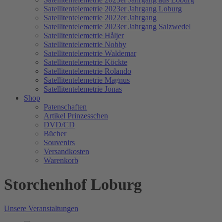
Satellitentelemetrie 2023er Jahrgang Loburg
Satellitentelemetrie 2022er Jahrgang
Satellitentelemetrie 2023er Jahrgang Salzwedel
Satellitentelemetrie Håljer
Satellitentelemetrie Nobby
Satellitentelemetrie Waldemar
Satellitentelemetrie Köckte
Satellitentelemetrie Rolando
Satellitentelemetrie Magnus
Satellitentelemetrie Jonas
Shop
Patenschaften
Artikel Prinzesschen
DVD/CD
Bücher
Souvenirs
Versandkosten
Warenkorb
Storchenhof Loburg
Unsere Veranstaltungen