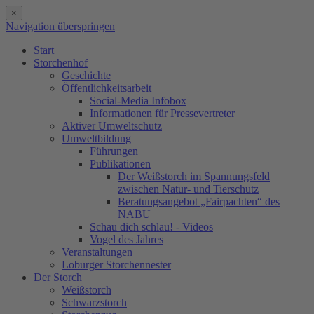
×
Navigation überspringen
Start
Storchenhof
Geschichte
Öffentlichkeitsarbeit
Social-Media Infobox
Informationen für Pressevertreter
Aktiver Umweltschutz
Umweltbildung
Führungen
Publikationen
Der Weißstorch im Spannungsfeld
zwischen Natur- und Tierschutz
Beratungsangebot „Fairpachten“ des
NABU
Schau dich schlau! - Videos
Vogel des Jahres
Veranstaltungen
Loburger Storchennester
Der Storch
Weißstorch
Schwarzstorch