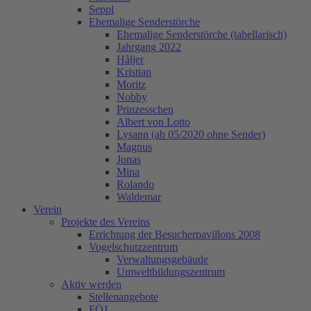
Seppl
Ehemalige Senderstörche
Ehemalige Senderstörche (tabellarisch)
Jahrgang 2022
Håljer
Kristian
Moritz
Nobby
Prinzesschen
Albert von Lotto
Lysann (ab 05/2020 ohne Sender)
Magnus
Jonas
Mina
Rolando
Waldemar
Verein
Projekte des Vereins
Errichtung der Besucherpavillons 2008
Vogelschutzzentrum
Verwaltungsgebäude
Umweltbildungszentrum
Aktiv werden
Stellenangebote
FÖJ