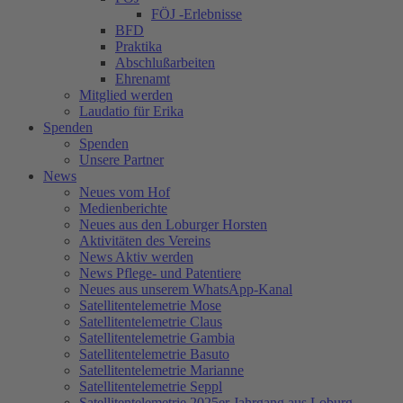
FÖJ -Erlebnisse
BFD
Praktika
Abschlußarbeiten
Ehrenamt
Mitglied werden
Laudatio für Erika
Spenden
Spenden
Unsere Partner
News
Neues vom Hof
Medienberichte
Neues aus den Loburger Horsten
Aktivitäten des Vereins
News Aktiv werden
News Pflege- und Patentiere
Neues aus unserem WhatsApp-Kanal
Satellitentelemetrie Mose
Satellitentelemetrie Claus
Satellitentelemetrie Gambia
Satellitentelemetrie Basuto
Satellitentelemetrie Marianne
Satellitentelemetrie Seppl
Satellitentelemetrie 2025er Jahrgang aus Loburg