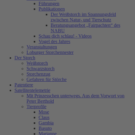
Führungen
Publikationen
Der Weißstorch im Spannungsfeld
zwischen Natur- und Tierschutz
Beratungsangebot „Fairpachten“ des
NABU
Schau dich schlau! - Videos
Vogel des Jahres
Veranstaltungen
Loburger Storchennester
Der Storch
Weißstorch
Schwarzstorch
Storchenzug
Gefahren für Störche
Patentiere
Satellitentelemetrie
Mit Prinzesschen unterwegs. Aus dem Vorwort von
Peter Berthold
Tierprofile
Mose
Claus
Gambia
Basuto
Marianne