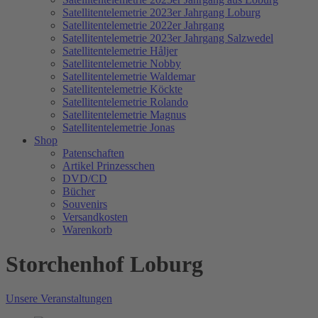
Satellitentelemetrie 2023er Jahrgang Loburg
Satellitentelemetrie 2022er Jahrgang
Satellitentelemetrie 2023er Jahrgang Salzwedel
Satellitentelemetrie Håljer
Satellitentelemetrie Nobby
Satellitentelemetrie Waldemar
Satellitentelemetrie Köckte
Satellitentelemetrie Rolando
Satellitentelemetrie Magnus
Satellitentelemetrie Jonas
Shop
Patenschaften
Artikel Prinzesschen
DVD/CD
Bücher
Souvenirs
Versandkosten
Warenkorb
Storchenhof Loburg
Unsere Veranstaltungen