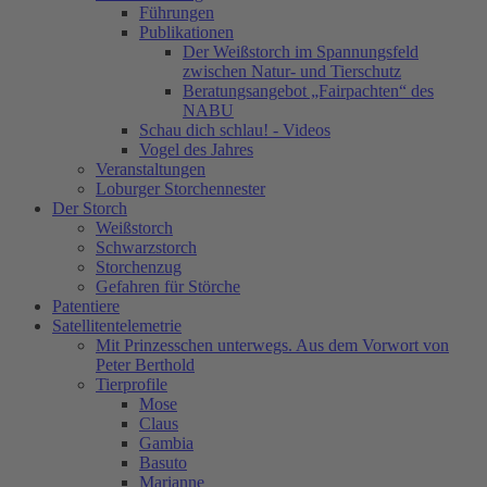
Führungen
Publikationen
Der Weißstorch im Spannungsfeld
zwischen Natur- und Tierschutz
Beratungsangebot „Fairpachten“ des
NABU
Schau dich schlau! - Videos
Vogel des Jahres
Veranstaltungen
Loburger Storchennester
Der Storch
Weißstorch
Schwarzstorch
Storchenzug
Gefahren für Störche
Patentiere
Satellitentelemetrie
Mit Prinzesschen unterwegs. Aus dem Vorwort von
Peter Berthold
Tierprofile
Mose
Claus
Gambia
Basuto
Marianne