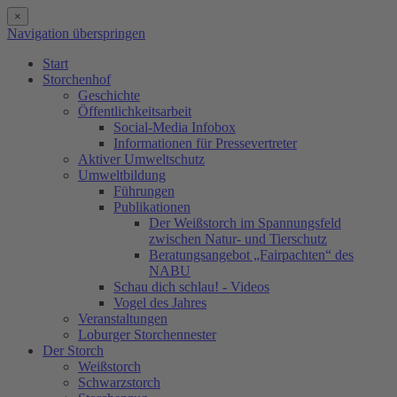
×
Navigation überspringen
Start
Storchenhof
Geschichte
Öffentlichkeitsarbeit
Social-Media Infobox
Informationen für Pressevertreter
Aktiver Umweltschutz
Umweltbildung
Führungen
Publikationen
Der Weißstorch im Spannungsfeld
zwischen Natur- und Tierschutz
Beratungsangebot „Fairpachten“ des
NABU
Schau dich schlau! - Videos
Vogel des Jahres
Veranstaltungen
Loburger Storchennester
Der Storch
Weißstorch
Schwarzstorch