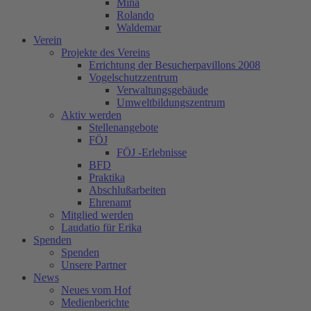
Mina
Rolando
Waldemar
Verein
Projekte des Vereins
Errichtung der Besucherpavillons 2008
Vogelschutzzentrum
Verwaltungsgebäude
Umweltbildungszentrum
Aktiv werden
Stellenangebote
FÖJ
FÖJ -Erlebnisse
BFD
Praktika
Abschlußarbeiten
Ehrenamt
Mitglied werden
Laudatio für Erika
Spenden
Spenden
Unsere Partner
News
Neues vom Hof
Medienberichte