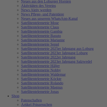
Neues aus den Loburger Horsten
Aktivitäten des Vereins
News Aktiv werden
News Pflege- und Patentiere
Neues aus unserem WhatsApp-Kanal
Satellitentelemetrie Mose
Satellitentelemetrie Claus
Satellitentelemetrie Gambia
Satellitentelemetrie Basuto
Satellitentelemetrie Marianne
Satellitentelemetrie Seppl
Satellitentelemetrie 2025er Jahrgang aus Loburg
Satellitentelemetrie 2023er Jahrgang Loburg
Satellitentelemetrie 2022er Jahrgang
Satellitentelemetrie 2023er Jahrgang Salzwedel
Satellitentelemetrie Håljer
Satellitentelemetrie Nobby
Satellitentelemetrie Waldemar
Satellitentelemetrie Köckte
Satellitentelemetrie Rolando
Satellitentelemetrie Magnus
Satellitentelemetrie Jonas
Shop
Patenschaften
Artikel Prinzesschen