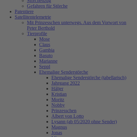
Storchenzug
Gefahren für Störche
Patentiere
Satellitentelemetrie
Mit Prinzesschen unterwegs. Aus dem Vorwort von
Peter Berthold
Tierprofile
Mose
Claus
Gambia
Basuto
Marianne
Seppl
Ehemalige Senderstörche
Ehemalige Senderstörche (tabellarisch)
Jahrgang 2022
Håljer
Kristian
Moritz
Nobby
Prinzesschen
Albert von Lotto
Lysann (ab 05/2020 ohne Sender)
Magnus
Jonas