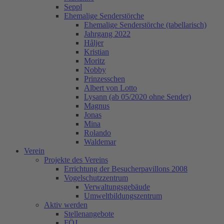
Seppl
Ehemalige Senderstörche
Ehemalige Senderstörche (tabellarisch)
Jahrgang 2022
Håljer
Kristian
Moritz
Nobby
Prinzesschen
Albert von Lotto
Lysann (ab 05/2020 ohne Sender)
Magnus
Jonas
Mina
Rolando
Waldemar
Verein
Projekte des Vereins
Errichtung der Besucherpavillons 2008
Vogelschutzzentrum
Verwaltungsgebäude
Umweltbildungszentrum
Aktiv werden
Stellenangebote
FÖJ