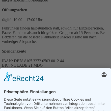
info[at]storchenhof-loburg.de
Öffnungszeiten
täglich 10:00 – 17:00 Uhr
Führungen finden halbstündlich statt, sowohl für Einzelpersonen,
Paare, Familien als auch für größere Gruppen ab 15 Personen. Bei
Letzteren für die bessere Planbarkeit unserer Kräfte nur nach
vorheriger Absprache.
Spendenkonto
IBAN: DE78 8105 3272 0503 0012 44
BIC: NOLADE 21 MDG
Sparkasse MagdeBurg
Spenden können steuerlich abgesetzt werden
Förderung