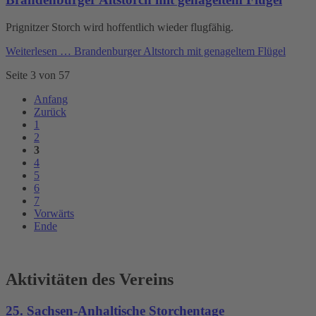
Prignitzer Storch wird hoffentlich wieder flugfähig.
Weiterlesen …
Brandenburger Altstorch mit genageltem Flügel
Seite 3 von 57
Anfang
Zurück
1
2
3
4
5
6
7
Vorwärts
Ende
Aktivitäten des Vereins
25. Sachsen-Anhaltische Storchentage