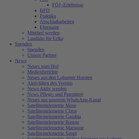
FÖJ -Erlebnisse
BFD
Praktika
Abschlußarbeiten
Ehrenamt
Mitglied werden
Laudatio für Erika
Spenden
Spenden
Unsere Partner
News
Neues vom Hof
Medienberichte
Neues aus den Loburger Horsten
Aktivitäten des Vereins
News Aktiv werden
News Pflege- und Patentiere
Neues aus unserem WhatsApp-Kanal
Satellitentelemetrie Mose
Satellitentelemetrie Claus
Satellitentelemetrie Gambia
Satellitentelemetrie Basuto
Satellitentelemetrie Marianne
Satellitentelemetrie Seppl
Satellitentelemetrie 2025er Jahrgang aus Loburg