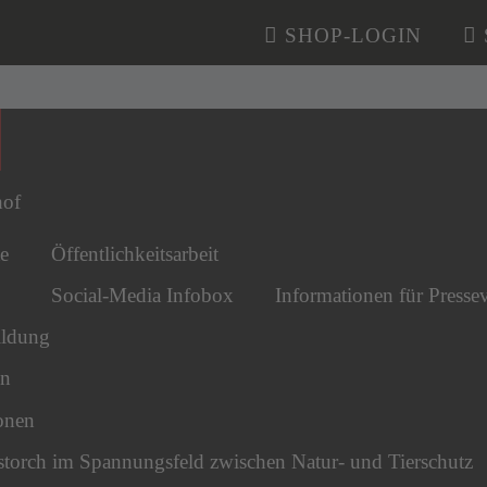
SHOP-LOGIN
n überspringen
hof
e
Öffentlichkeitsarbeit
Social-Media Infobox
Informationen für Pressev
ldung
en
onen
torch im Spannungsfeld zwischen Natur- und Tierschutz