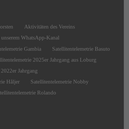
orsten
Aktivitäten des Vereins
s unserem WhatsApp-Kanal
entelemetrie Gambia
Satellitentelemetrie Basuto
llitentelemetrie 2025er Jahrgang aus Loburg
ie 2022er Jahrgang
rie Håljer
Satellitentelemetrie Nobby
tellitentelemetrie Rolando