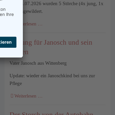
Am 18.07.2026 wurden 5 Störche (4x jung, 1x
alt) ausgewildert.
Weiterlesen …
Rettung für Janosch und sein
Küken
Vater Janosch aus Wittenberg
Update: wieder ein Janoschkind bei uns zur
Pflege
Weiterlesen …
Der Storch von der Autobahn