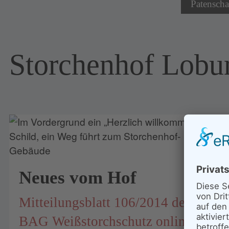
Patenscha
Storchenhof Lobu
Neues vom Hof
Mitteilungsblatt 106/2014 der
BAG Weißstorchschutz online