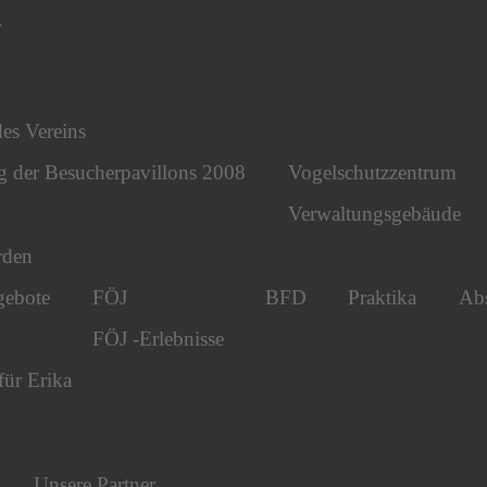
r
des Vereins
g der Besucherpavillons 2008
Vogelschutzzentrum
Verwaltungsgebäude
rden
gebote
FÖJ
BFD
Praktika
Abs
FÖJ -Erlebnisse
für Erika
Unsere Partner