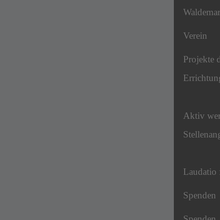
Waldema
Verein
Projekte 
Errichtun
Aktiv we
Stellenan
Laudatio 
Spenden
Spenden