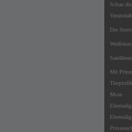
Schau dic
Veranstal
Der Storc
Weißstor
Satelliten
Mit Prinz
Tierprofil
Mose
Ehemalig
Ehemalige
Prinzessc