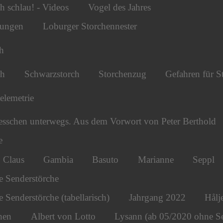
h schlau! - Videos
Vogel des Jahres
tungen
Loburger Storchennester
h
ch
Schwarzstorch
Storchenzug
Gefahren für S
telemetrie
esschen unterwegs. Aus dem Vorwort von Peter Berthold
e
Claus
Gambia
Basuto
Marianne
Seppl
e Senderstörche
 Senderstörche (tabellarisch)
Jahrgang 2022
Hålj
hen
Albert von Lotto
Lysann (ab 05/2020 ohne S