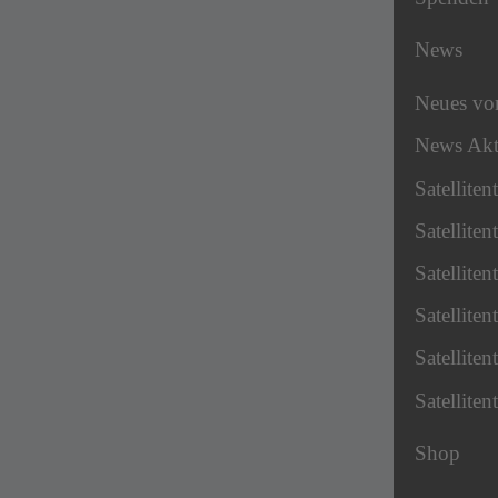
News
Neues v
News Akt
Satellite
Satellite
Satellite
Satellite
Satellite
Satellite
Shop