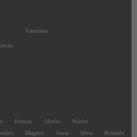
Patentiere
törche
er
Kristian
Moritz
Nobby
ender)
Magnus
Jonas
Mina
Rolando