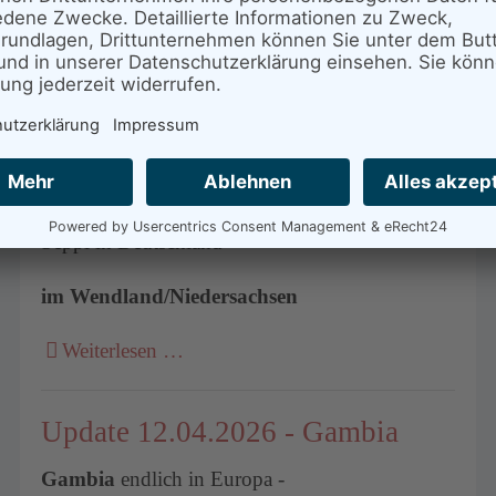
Seppl im Wendland/Niedersachsen
auf "Brautschau"?
Weiterlesen …
Update 13.04.2026 - Seppl
Seppl in Deutschland -
im Wendland/Niedersachsen
Weiterlesen …
Update 12.04.2026 - Gambia
Gambia
endlich in Europa -