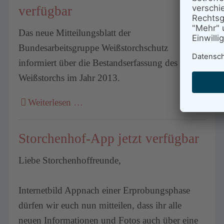
verfügbar
Das neue Mitteilungsblatt der
Bundesarbeitsgruppe Weißstorchschutz
informiert über die Bestandserfassung des
Weißstorchs im Jahr 2013.
Weiterlesen …
Storchenhof-App jetzt verfügbar
Liebe Storchenhoffreunde,
Internetbild Appnach einer Erprobungsphase
dürfen wir euch nun mitteilen, dass ihr alle
neuen Informationen und Fotos auch über eine