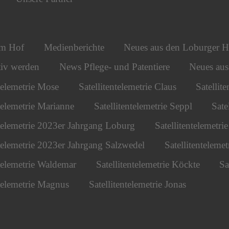
om Hof
Medienberichte
Neues aus den Loburger H
iv werden
News Pflege- und Patentiere
Neues au
ntelemetrie Mose
Satellitentelemetrie Claus
Satellit
ntelemetrie Marianne
Satellitentelemetrie Seppl
Sate
ntelemetrie 2023er Jahrgang Loburg
Satellitentelemetr
ntelemetrie 2023er Jahrgang Salzwedel
Satellitentelemet
ntelemetrie Waldemar
Satellitentelemetrie Köckte
Sa
ntelemetrie Magnus
Satellitentelemetrie Jonas