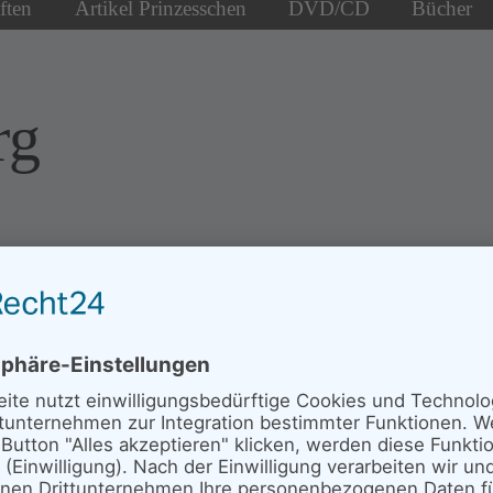
ften
Artikel Prinzesschen
DVD/CD
Bücher
rg
Neues von den
Senderstörchen
Update 14.04.2026 - Seppl