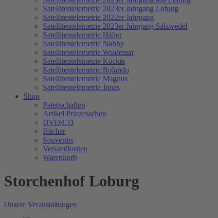
Satellitentelemetrie 2023er Jahrgang Loburg
Satellitentelemetrie 2022er Jahrgang
Satellitentelemetrie 2023er Jahrgang Salzwedel
Satellitentelemetrie Håljer
Satellitentelemetrie Nobby
Satellitentelemetrie Waldemar
Satellitentelemetrie Köckte
Satellitentelemetrie Rolando
Satellitentelemetrie Magnus
Satellitentelemetrie Jonas
Shop
Patenschaften
Artikel Prinzesschen
DVD/CD
Bücher
Souvenirs
Versandkosten
Warenkorb
Storchenhof Loburg
Unsere Veranstaltungen