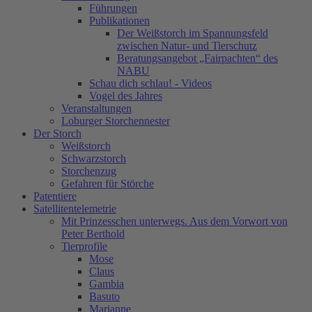
Führungen
Publikationen
Der Weißstorch im Spannungsfeld
zwischen Natur- und Tierschutz
Beratungsangebot „Fairpachten“ des
NABU
Schau dich schlau! - Videos
Vogel des Jahres
Veranstaltungen
Loburger Storchennester
Der Storch
Weißstorch
Schwarzstorch
Storchenzug
Gefahren für Störche
Patentiere
Satellitentelemetrie
Mit Prinzesschen unterwegs. Aus dem Vorwort von
Peter Berthold
Tierprofile
Mose
Claus
Gambia
Basuto
Marianne