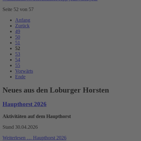
Seite 52 von 57
Anfang
Zurück
49
50
51
52
53
54
55
Vorwärts
Ende
Neues aus den Loburger Horsten
Haupthorst 2026
Aktivitäten auf dem Haupthorst
Stand 30.04.2026
Weiterlesen …
Haupthorst 2026