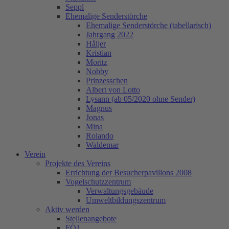
Seppl
Ehemalige Senderstörche
Ehemalige Senderstörche (tabellarisch)
Jahrgang 2022
Håljer
Kristian
Moritz
Nobby
Prinzesschen
Albert von Lotto
Lysann (ab 05/2020 ohne Sender)
Magnus
Jonas
Mina
Rolando
Waldemar
Verein
Projekte des Vereins
Errichtung der Besucherpavillons 2008
Vogelschutzzentrum
Verwaltungsgebäude
Umweltbildungszentrum
Aktiv werden
Stellenangebote
FÖJ