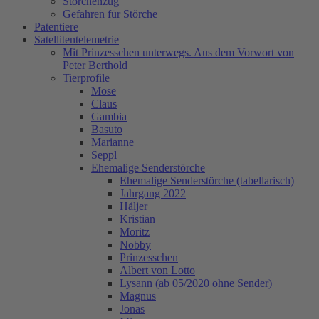
Storchenzug
Gefahren für Störche
Patentiere
Satellitentelemetrie
Mit Prinzesschen unterwegs. Aus dem Vorwort von
Peter Berthold
Tierprofile
Mose
Claus
Gambia
Basuto
Marianne
Seppl
Ehemalige Senderstörche
Ehemalige Senderstörche (tabellarisch)
Jahrgang 2022
Håljer
Kristian
Moritz
Nobby
Prinzesschen
Albert von Lotto
Lysann (ab 05/2020 ohne Sender)
Magnus
Jonas