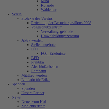
Mina
Rolando
Waldemar
Verein
Projekte des Vereins
Errichtung der Besucherpavillons 2008
Vogelschutzzentrum
Verwaltungsgebäude
Umweltbildungszentrum
Aktiv werden
Stellenangebote
FÖJ
FÖJ -Erlebnisse
BFD
Praktika
Abschlußarbeiten
Ehrenamt
Mitglied werden
Laudatio für Erika
Spenden
Spenden
Unsere Partner
News
Neues vom Hof
Medienberichte