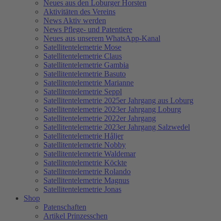
Neues aus den Loburger Horsten
Aktivitäten des Vereins
News Aktiv werden
News Pflege- und Patentiere
Neues aus unserem WhatsApp-Kanal
Satellitentelemetrie Mose
Satellitentelemetrie Claus
Satellitentelemetrie Gambia
Satellitentelemetrie Basuto
Satellitentelemetrie Marianne
Satellitentelemetrie Seppl
Satellitentelemetrie 2025er Jahrgang aus Loburg
Satellitentelemetrie 2023er Jahrgang Loburg
Satellitentelemetrie 2022er Jahrgang
Satellitentelemetrie 2023er Jahrgang Salzwedel
Satellitentelemetrie Håljer
Satellitentelemetrie Nobby
Satellitentelemetrie Waldemar
Satellitentelemetrie Köckte
Satellitentelemetrie Rolando
Satellitentelemetrie Magnus
Satellitentelemetrie Jonas
Shop
Patenschaften
Artikel Prinzesschen