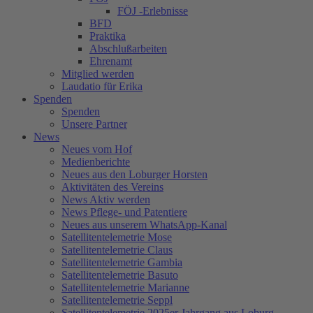
FÖJ -Erlebnisse
BFD
Praktika
Abschlußarbeiten
Ehrenamt
Mitglied werden
Laudatio für Erika
Spenden
Spenden
Unsere Partner
News
Neues vom Hof
Medienberichte
Neues aus den Loburger Horsten
Aktivitäten des Vereins
News Aktiv werden
News Pflege- und Patentiere
Neues aus unserem WhatsApp-Kanal
Satellitentelemetrie Mose
Satellitentelemetrie Claus
Satellitentelemetrie Gambia
Satellitentelemetrie Basuto
Satellitentelemetrie Marianne
Satellitentelemetrie Seppl
Satellitentelemetrie 2025er Jahrgang aus Loburg