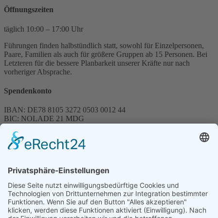
Öffnungszeiten
täglich 10:00 – 17:00 Uhr
Führungen finden halbstündlich statt, sowohl für Einzelpersonen,
Paare, Familien als auch für größere Gruppen ab 15 Personen. Bei
Letzteren für die bessere Planbarkeit unserer Kräfte nur nach
vorheriger Absprache.
Spendenkonto
IBAN: DE78 8105 3272 0503 0012 44
BIC: NOLADE 21 MDG
Sparkasse MagdeBurg
Spenden können steuerlich abgesetzt werden
Förderung
© 1987 – 2025