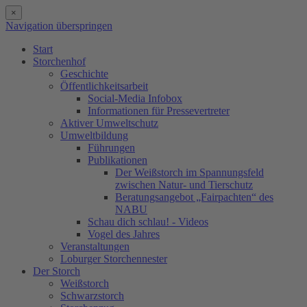
×
Navigation überspringen
Start
Storchenhof
Geschichte
Öffentlichkeitsarbeit
Social-Media Infobox
Informationen für Pressevertreter
Aktiver Umweltschutz
Umweltbildung
Führungen
Publikationen
Der Weißstorch im Spannungsfeld
zwischen Natur- und Tierschutz
Beratungsangebot „Fairpachten“ des
NABU
Schau dich schlau! - Videos
Vogel des Jahres
Veranstaltungen
Loburger Storchennester
Der Storch
Weißstorch
Schwarzstorch