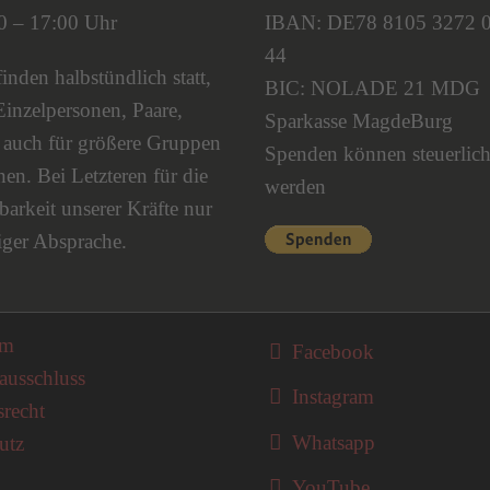
00 – 17:00 Uhr
IBAN: DE78 8105 3272 
44
nden halbstündlich statt,
BIC: NOLADE 21 MDG
Einzelpersonen, Paare,
Sparkasse MagdeBurg
s auch für größere Gruppen
Spenden können steuerlich
en. Bei Letzteren für die
werden
barkeit unserer Kräfte nur
iger Absprache.
on überspringen
um
Facebook
ausschluss
Instagram
srecht
Whatsapp
utz
YouTube