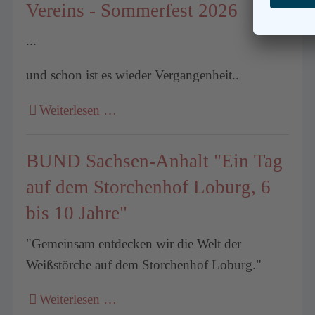
Vereins - Sommerfest 2026
...
und schon ist es wieder Vergangenheit..
Weiterlesen …
BUND Sachsen-Anhalt "Ein Tag
auf dem Storchenhof Loburg, 6
bis 10 Jahre"
"Gemeinsam entdecken wir die Welt der
Weißstörche auf dem Storchenhof Loburg."
Weiterlesen …