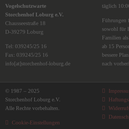
Vogelschutzwarte
täglich 10:
Storchenhof Loburg e.V.
Führungen fi
Chausseestraße 18
sowohl für 
D-39279 Loburg
Familien al
Tel: 039245/25 16
ab 15 Person
Fax: 039245/25 16
bessere Plan
info[at]storchenhof-loburg.de
nach vorher
Navigati
© 1987 – 2025
Impress
Storchenhof Loburg e.V.
Haftungs
Alle Rechte vorbehalten.
Widerruf
Datensch
Cookie-Einstellungen