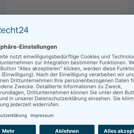
Die Senderstörche am Abend des
23.08.2022
Positions-Update 23.08.2022
Weiterlesen …
Der Storchenhof in den