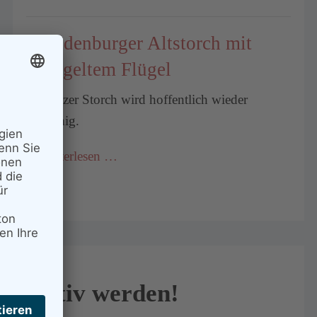
Brandenburger Altstorch mit
genageltem Flügel
Prignitzer Storch wird hoffentlich wieder
flugfähig.
Weiterlesen …
Aktiv werden!