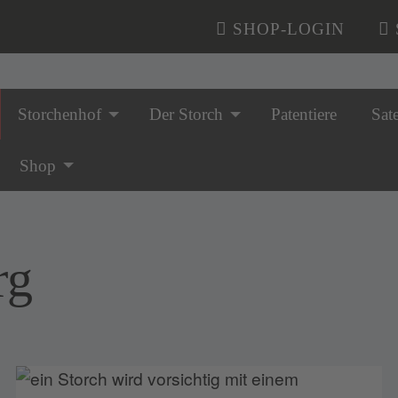
SHOP-LOGIN
Storchenhof
Der Storch
Patentiere
Sate
n überspringen
Shop
rg