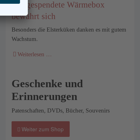
Die gespendete Wärmebox
bewährt sich
Besonders die Elsterküken danken es mit gutem
Wachstum.
Weiterlesen …
Geschenke und
Erinnerungen
Patenschaften, DVDs, Bücher, Souvenirs
Weiter zum Shop