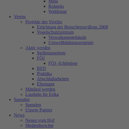
Mina
Rolando
Waldemar
Verein
Projekte des Vereins
Errichtung der Besucherpavillons 2008
Vogelschutzzentrum
Verwaltungsgebäude
Umweltbildungszentrum
Aktiv werden
Stellenangebote
FÖJ
FÖJ -Erlebnisse
BFD
Praktika
Abschlußarbeiten
Ehrenamt
Mitglied werden
Laudatio für Erika
Spenden
Spenden
Unsere Partner
News
Neues vom Hof
Medienberichte