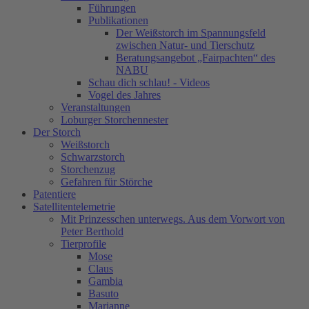
Führungen
Publikationen
Der Weißstorch im Spannungsfeld
zwischen Natur- und Tierschutz
Beratungsangebot „Fairpachten“ des
NABU
Schau dich schlau! - Videos
Vogel des Jahres
Veranstaltungen
Loburger Storchennester
Der Storch
Weißstorch
Schwarzstorch
Storchenzug
Gefahren für Störche
Patentiere
Satellitentelemetrie
Mit Prinzesschen unterwegs. Aus dem Vorwort von
Peter Berthold
Tierprofile
Mose
Claus
Gambia
Basuto
Marianne