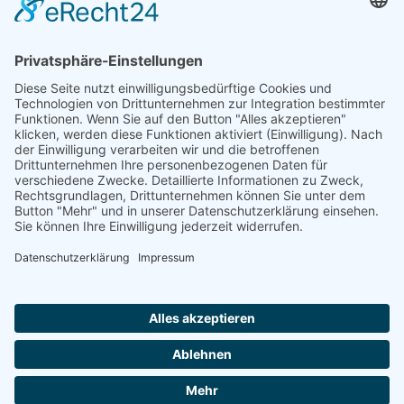
Förderung
© 1987 – 2025
Storchenhof Loburg e.V.
Alle Rechte vorbehalten.
Cookie-Einstellungen
Navigation überspringen
Impressum
Haftungsausschluss
Widerrufsrecht
Datenschutz
Facebook
Instagram
Whatsapp
YouTube
YouTubeShorts