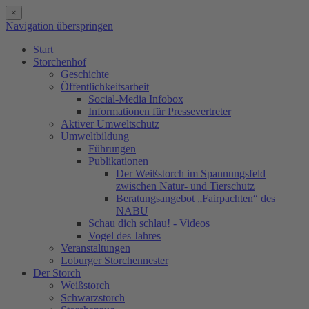
×
Navigation überspringen
Start
Storchenhof
Geschichte
Öffentlichkeitsarbeit
Social-Media Infobox
Informationen für Pressevertreter
Aktiver Umweltschutz
Umweltbildung
Führungen
Publikationen
Der Weißstorch im Spannungsfeld
zwischen Natur- und Tierschutz
Beratungsangebot „Fairpachten“ des
NABU
Schau dich schlau! - Videos
Vogel des Jahres
Veranstaltungen
Loburger Storchennester
Der Storch
Weißstorch
Schwarzstorch