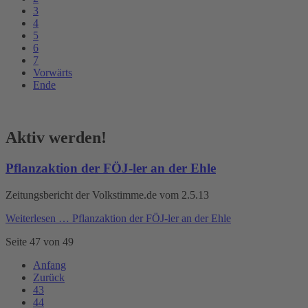
3
4
5
6
7
Vorwärts
Ende
Aktiv werden!
Pflanzaktion der FÖJ-ler an der Ehle
Zeitungsbericht der Volkstimme.de vom 2.5.13
Weiterlesen …
Pflanzaktion der FÖJ-ler an der Ehle
Seite 47 von 49
Anfang
Zurück
43
44