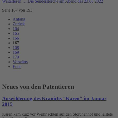
Weiterlesen …
Die Senderstörche am Abend des 23.08.2022
Seite 167 von 193
Anfang
Zurück
164
165
166
167
168
169
170
Vorwärts
Ende
Neues von den Patentieren
Auswilderung des Kranichs "Karen" im Januar
2015
Karen kam kurz vor Weihnachten auf den Storchenhof und leistete