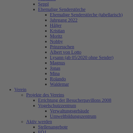
Seppl
Ehemalige Senderstörche
Ehemalige Senderstörche (tabellarisch)
Jahrgang 2022
Håljer
Kristian
Moritz
Nobby
Prinzesschen
Albert von Lotto
Lysann (ab 05/2020 ohne Sender)
Magnus
Jonas
Mina
Rolando
Waldemar
Verein
Projekte des Vereins
Errichtung der Besucherpavillons 2008
Vogelschutzzentrum
Verwaltungsgebäude
Umweltbildungszentrum
Aktiv werden
Stellenangebote
FÖJ