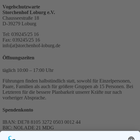
Vogelschutzwarte
Storchenhof Loburg e.V.
Chausseestraße 18
D-39279 Loburg
Tel: 039245/25 16
Fax: 039245/25 16
info[at]storchenhof-loburg.de
Öffnungszeiten
täglich 10:00 – 17:00 Uhr
Führungen finden halbstündlich statt, sowohl für Einzelpersonen,
Paare, Familien als auch für größere Gruppen ab 15 Personen. Bei
Letzteren für die bessere Planbarkeit unserer Kräfte nur nach
vorheriger Absprache.
Spendenkonto
IBAN: DE78 8105 3272 0503 0012 44
BIC: NOLADE 21 MDG
Sparkasse MagdeBurg
Spenden können steuerlich abgesetzt werden