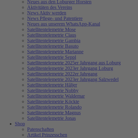
Neues aus den Loburger Horsten
Aktivitäten des Vereins
News Aktiv werden
News Pflege- und Patentiere
Neues aus unserem WhatsApp-Kanal
Satellitentelemetrie Mose
Satellitentelemetrie Claus
Satellitentelemetrie Gambia
Satellitentelemetrie Basuto
Satellitentelemetrie Marianne
Satellitentelemetrie Seppl
Satellitentelemetrie 2025er Jahrgang aus Loburg
Satellitentelemetrie 2023er Jahrgang Loburg
Satellitentelemetrie 2022er Jahrgang
Satellitentelemetrie 2023er Jahrgang Salzwedel
Satellitentelemetrie Håljer
Satellitentelemetrie Nobby
Satellitentelemetrie Waldemar
Satellitentelemetrie Köckte
Satellitentelemetrie Rolando
Satellitentelemetrie Magnus
Satellitentelemetrie Jonas
Shop
Patenschaften
Artikel Prinzesschen