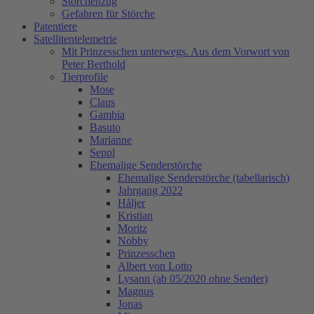
Storchenzug
Gefahren für Störche
Patentiere
Satellitentelemetrie
Mit Prinzesschen unterwegs. Aus dem Vorwort von
Peter Berthold
Tierprofile
Mose
Claus
Gambia
Basuto
Marianne
Seppl
Ehemalige Senderstörche
Ehemalige Senderstörche (tabellarisch)
Jahrgang 2022
Håljer
Kristian
Moritz
Nobby
Prinzesschen
Albert von Lotto
Lysann (ab 05/2020 ohne Sender)
Magnus
Jonas