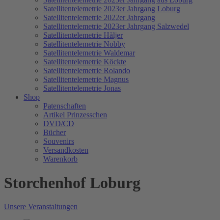
Satellitentelemetrie 2023er Jahrgang Loburg
Satellitentelemetrie 2022er Jahrgang
Satellitentelemetrie 2023er Jahrgang Salzwedel
Satellitentelemetrie Håljer
Satellitentelemetrie Nobby
Satellitentelemetrie Waldemar
Satellitentelemetrie Köckte
Satellitentelemetrie Rolando
Satellitentelemetrie Magnus
Satellitentelemetrie Jonas
Shop
Patenschaften
Artikel Prinzesschen
DVD/CD
Bücher
Souvenirs
Versandkosten
Warenkorb
Storchenhof Loburg
Unsere Veranstaltungen