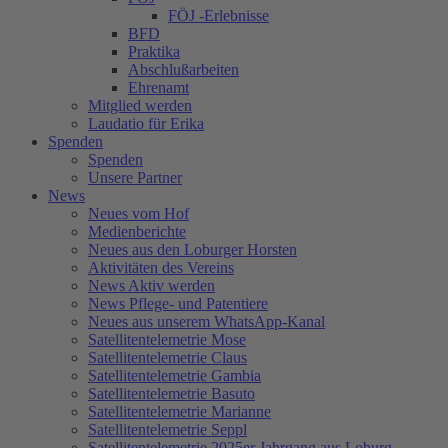
FÖJ -Erlebnisse
BFD
Praktika
Abschlußarbeiten
Ehrenamt
Mitglied werden
Laudatio für Erika
Spenden
Spenden
Unsere Partner
News
Neues vom Hof
Medienberichte
Neues aus den Loburger Horsten
Aktivitäten des Vereins
News Aktiv werden
News Pflege- und Patentiere
Neues aus unserem WhatsApp-Kanal
Satellitentelemetrie Mose
Satellitentelemetrie Claus
Satellitentelemetrie Gambia
Satellitentelemetrie Basuto
Satellitentelemetrie Marianne
Satellitentelemetrie Seppl
Satellitentelemetrie 2025er Jahrgang aus Loburg