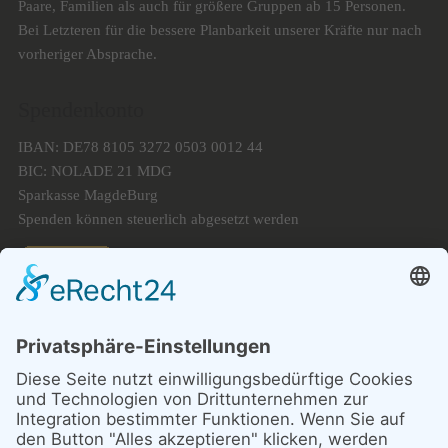
Paare, Familien als auch für größere Gruppen ab 15 Personen.
Bei Letzteren für die bessere Planbarkeit unserer Kräfte nur nach
vorheriger Absprache.
Spendenkonto
IBAN: DE78 8105 3272 0503 0012 44
BIC: NOLADE 21 MDG
Sparkasse MagdeBurg
Spenden können steuerlich abgesetzt werden
Förderung
© 1987 – 2025
Storchenhof Loburg e.V.