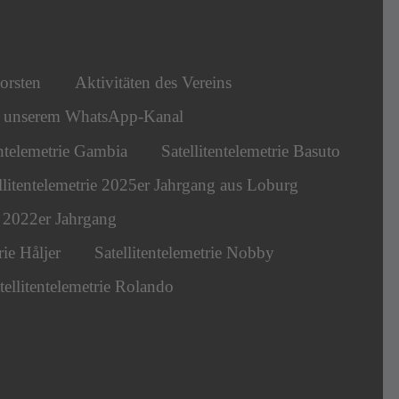
orsten
Aktivitäten des Vereins
s unserem WhatsApp-Kanal
entelemetrie Gambia
Satellitentelemetrie Basuto
llitentelemetrie 2025er Jahrgang aus Loburg
ie 2022er Jahrgang
rie Håljer
Satellitentelemetrie Nobby
tellitentelemetrie Rolando