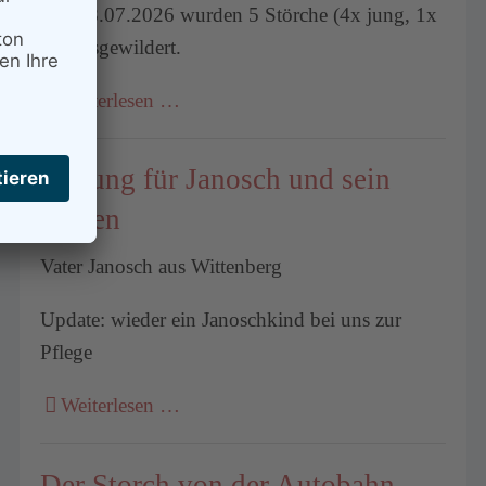
Am 18.07.2026 wurden 5 Störche (4x jung, 1x
alt) ausgewildert.
Weiterlesen …
Rettung für Janosch und sein
Küken
Vater Janosch aus Wittenberg
Update: wieder ein Janoschkind bei uns zur
Pflege
Weiterlesen …
Der Storch von der Autobahn