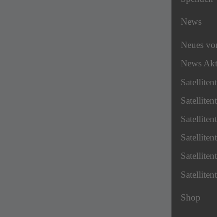
News
Neues v
News Akt
Satellite
Satellite
Satellite
Satellite
Satellite
Satellite
Shop