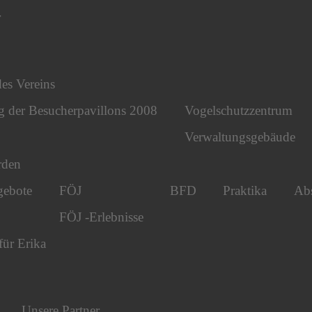
r
des Vereins
g der Besucherpavillons 2008
Vogelschutzzentrum
Verwaltungsgebäude
rden
gebote
FÖJ
BFD
Praktika
Abs
FÖJ -Erlebnisse
für Erika
Unsere Partner