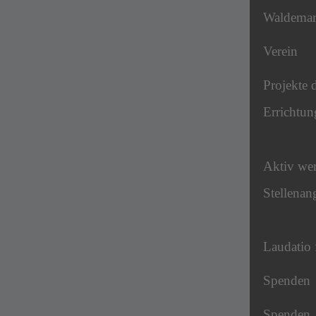
Waldema
Verein
Projekte 
Errichtun
Aktiv we
Stellenan
Laudatio 
Spenden
Spenden