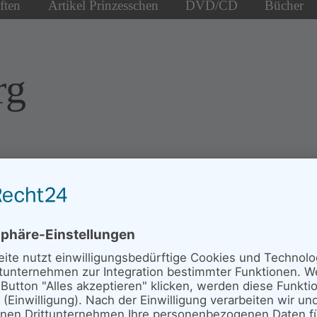
ften
Artikel Prinzesschen
DVD/CD
Bücher
rg
Neues von den
Senderstörchen
Update 13.07.2026 - Marianne