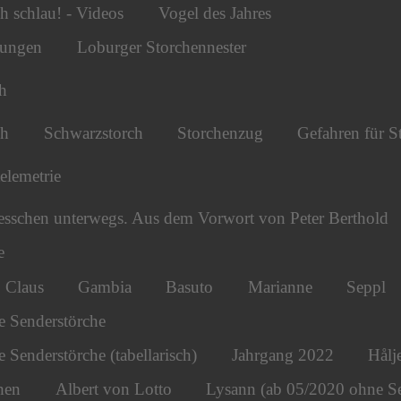
h schlau! - Videos
Vogel des Jahres
tungen
Loburger Storchennester
h
ch
Schwarzstorch
Storchenzug
Gefahren für S
telemetrie
esschen unterwegs. Aus dem Vorwort von Peter Berthold
e
Claus
Gambia
Basuto
Marianne
Seppl
e Senderstörche
 Senderstörche (tabellarisch)
Jahrgang 2022
Hålj
hen
Albert von Lotto
Lysann (ab 05/2020 ohne S