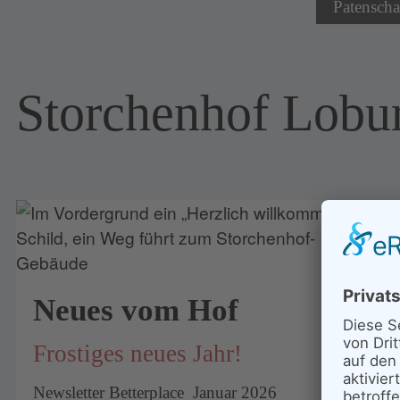
Patenscha
Storchenhof Lobu
Neues vom Hof
Frostiges neues Jahr!
Newsletter Betterplace Januar 2026