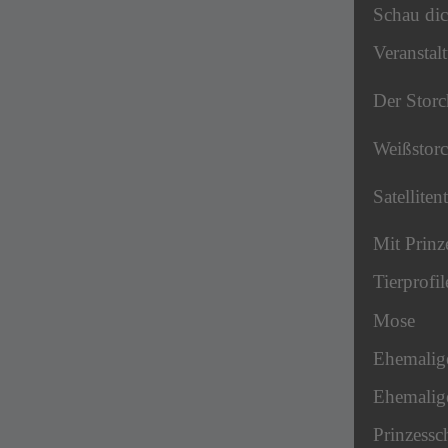
Schau dic
Veranstal
Der Storc
Weißstor
Satelliten
Mit Prinz
Tierprofil
Mose
Ehemalig
Ehemalige
Prinzessc