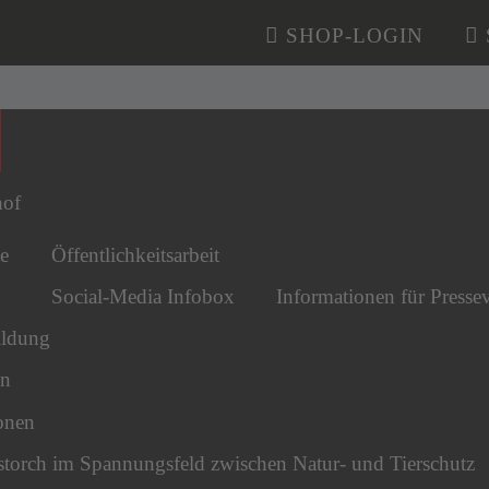
SHOP-LOGIN
n überspringen
hof
e
Öffentlichkeitsarbeit
Social-Media Infobox
Informationen für Pressev
ldung
en
onen
torch im Spannungsfeld zwischen Natur- und Tierschutz