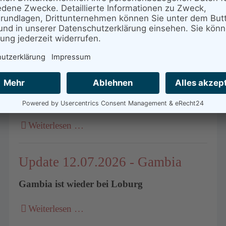
Marianne in Rumänien
Weiterlesen …
Update 13.07.2026 - Seppl
Seppl nach Abstecher an die Elbe im Wendland
zurück
Weiterlesen …
Update 12.07.2026 - Gambia
Gambia ist wieder bei Loburg
Weiterlesen …