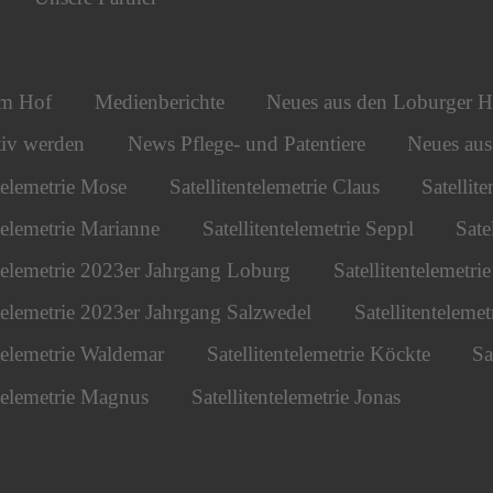
om Hof
Medienberichte
Neues aus den Loburger H
iv werden
News Pflege- und Patentiere
Neues au
ntelemetrie Mose
Satellitentelemetrie Claus
Satellit
ntelemetrie Marianne
Satellitentelemetrie Seppl
Sate
ntelemetrie 2023er Jahrgang Loburg
Satellitentelemetr
ntelemetrie 2023er Jahrgang Salzwedel
Satellitentelemet
ntelemetrie Waldemar
Satellitentelemetrie Köckte
Sa
ntelemetrie Magnus
Satellitentelemetrie Jonas