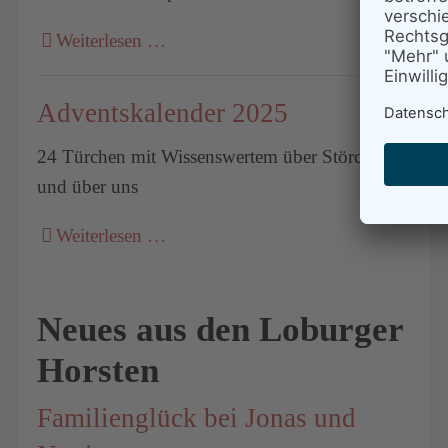
Weiterlesen …
Adventskalender 2025
24 Türchen mit Wissenswertem über Störche
und über uns
Weiterlesen …
Neues aus den Loburger
Horsten
Familienglück bei Jonas und