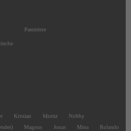
Patentiere
törche
er
Kristian
Moritz
Nobby
ender)
Magnus
Jonas
Mina
Rolando