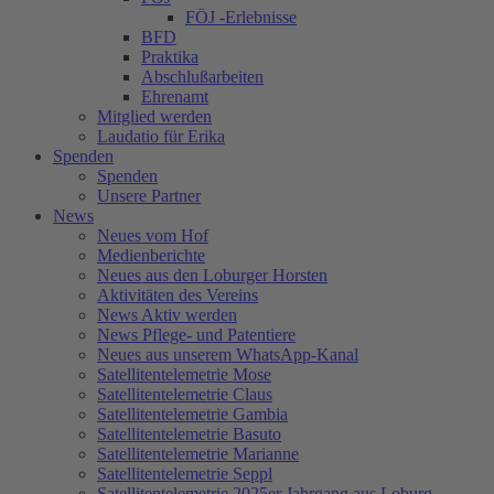
FÖJ -Erlebnisse
BFD
Praktika
Abschlußarbeiten
Ehrenamt
Mitglied werden
Laudatio für Erika
Spenden
Spenden
Unsere Partner
News
Neues vom Hof
Medienberichte
Neues aus den Loburger Horsten
Aktivitäten des Vereins
News Aktiv werden
News Pflege- und Patentiere
Neues aus unserem WhatsApp-Kanal
Satellitentelemetrie Mose
Satellitentelemetrie Claus
Satellitentelemetrie Gambia
Satellitentelemetrie Basuto
Satellitentelemetrie Marianne
Satellitentelemetrie Seppl
Satellitentelemetrie 2025er Jahrgang aus Loburg