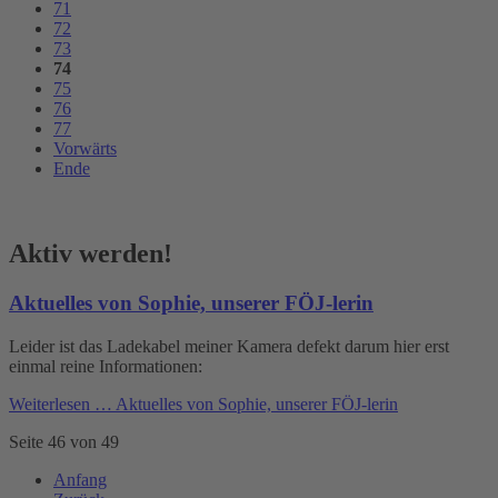
71
72
73
74
75
76
77
Vorwärts
Ende
Aktiv werden!
Aktuelles von Sophie, unserer FÖJ-lerin
Leider ist das Ladekabel meiner Kamera defekt darum hier erst
einmal reine Informationen:
Weiterlesen …
Aktuelles von Sophie, unserer FÖJ-lerin
Seite 46 von 49
Anfang