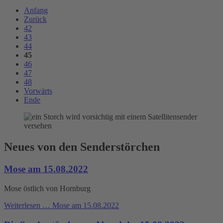
Anfang
Zurück
42
43
44
45
46
47
48
Vorwärts
Ende
Neues von den Senderstörchen
Mose am 15.08.2022
Mose östlich von Hornburg
Weiterlesen …
Mose am 15.08.2022