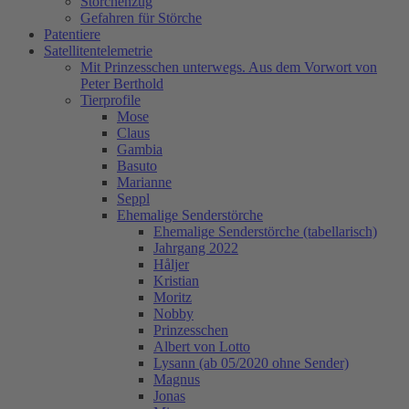
Storchenzug
Gefahren für Störche
Patentiere
Satellitentelemetrie
Mit Prinzesschen unterwegs. Aus dem Vorwort von
Peter Berthold
Tierprofile
Mose
Claus
Gambia
Basuto
Marianne
Seppl
Ehemalige Senderstörche
Ehemalige Senderstörche (tabellarisch)
Jahrgang 2022
Håljer
Kristian
Moritz
Nobby
Prinzesschen
Albert von Lotto
Lysann (ab 05/2020 ohne Sender)
Magnus
Jonas