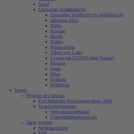
Seppl
Ehemalige Senderstörche
Ehemalige Senderstörche (tabellarisch)
Jahrgang 2022
Håljer
Kristian
Moritz
Nobby
Prinzesschen
Albert von Lotto
Lysann (ab 05/2020 ohne Sender)
Magnus
Jonas
Mina
Rolando
Waldemar
Verein
Projekte des Vereins
Errichtung der Besucherpavillons 2008
Vogelschutzzentrum
Verwaltungsgebäude
Umweltbildungszentrum
Aktiv werden
Stellenangebote
FÖJ