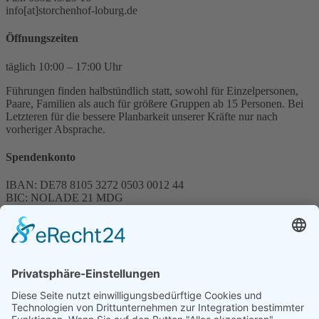
info[at]storchenhof-loburg.de
Öffnungszeiten
täglich 10:00 – 17:00 Uhr
Führungen finden halbstündlich statt, sowohl für Einzelpersonen,
Paare, Familien als auch für größere Gruppen ab 15 Personen. Bei
Letzteren für die bessere Planbarkeit unserer Kräfte nur nach
vorheriger Absprache.
Spendenkonto
IBAN: DE78 8105 3272 0503 0012 44
BIC: NOLADE 21 MDG
Sparkasse MagdeBurg
Spenden können steuerlich abgesetzt werden
Förderung