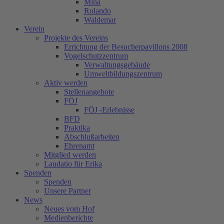
Mina
Rolando
Waldemar
Verein
Projekte des Vereins
Errichtung der Besucherpavillons 2008
Vogelschutzzentrum
Verwaltungsgebäude
Umweltbildungszentrum
Aktiv werden
Stellenangebote
FÖJ
FÖJ -Erlebnisse
BFD
Praktika
Abschlußarbeiten
Ehrenamt
Mitglied werden
Laudatio für Erika
Spenden
Spenden
Unsere Partner
News
Neues vom Hof
Medienberichte