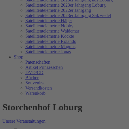
Satellitentelemetrie 2023er Jahrgang Loburg
Satellitentelemetrie 2022er Jahrgang
Satellitentelemetrie 2023er Jahrgang Salzwedel
Satellitentelemetrie Håljer
Satellitentelemetrie Nobby
Satellitentelemetrie Waldemar
Satellitentelemetrie Köckte
Satellitentelemetrie Rolando
Satellitentelemetrie Magnus
Satellitentelemetrie Jonas
Shop
Patenschaften
Artikel Prinzesschen
DVD/CD
Bücher
Souvenirs
Versandkosten
Warenkorb
Storchenhof Loburg
Unsere Veranstaltungen