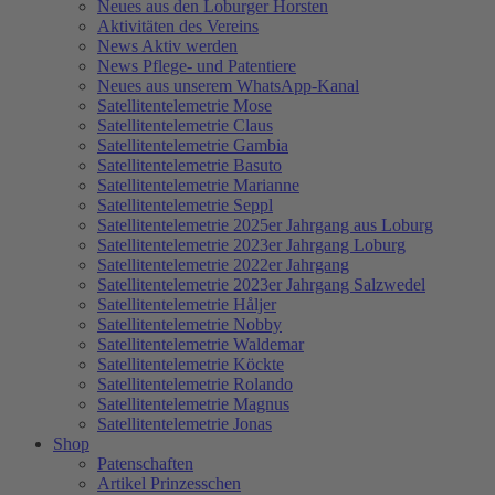
Neues aus den Loburger Horsten
Aktivitäten des Vereins
News Aktiv werden
News Pflege- und Patentiere
Neues aus unserem WhatsApp-Kanal
Satellitentelemetrie Mose
Satellitentelemetrie Claus
Satellitentelemetrie Gambia
Satellitentelemetrie Basuto
Satellitentelemetrie Marianne
Satellitentelemetrie Seppl
Satellitentelemetrie 2025er Jahrgang aus Loburg
Satellitentelemetrie 2023er Jahrgang Loburg
Satellitentelemetrie 2022er Jahrgang
Satellitentelemetrie 2023er Jahrgang Salzwedel
Satellitentelemetrie Håljer
Satellitentelemetrie Nobby
Satellitentelemetrie Waldemar
Satellitentelemetrie Köckte
Satellitentelemetrie Rolando
Satellitentelemetrie Magnus
Satellitentelemetrie Jonas
Shop
Patenschaften
Artikel Prinzesschen