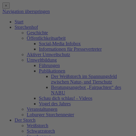
×
Navigation überspringen
Start
Storchenhof
Geschichte
Öffentlichkeitsarbeit
Social-Media Infobox
Informationen für Pressevertreter
Aktiver Umweltschutz
Umweltbildung
Führungen
Publikationen
Der Weißstorch im Spannungsfeld
zwischen Natur- und Tierschutz
Beratungsangebot „Fairpachten“ des
NABU
Schau dich schlau! - Videos
Vogel des Jahres
Veranstaltungen
Loburger Storchennester
Der Storch
Weißstorch
Schwarzstorch