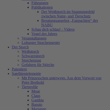
Führungen
Publikationen
Der Weißstorch im Spannungsfeld
zwischen Natur- und Tierschutz
Beratungsangebot „Fairpachten“ des
NABU
Schau dich schlau! - Videos
Vogel des Jahres
Veranstaltungen
Loburger Storchennester
Der Storch
Weißstorch
Schwarzstorch
Storchenzug
Gefahren für Störche
Patentiere
Satellitentelemetrie
Mit Prinzesschen unterwegs. Aus dem Vorwort von
Peter Berthold
Tierprofile
Mose
Claus
Gambia
Basuto
Marianne