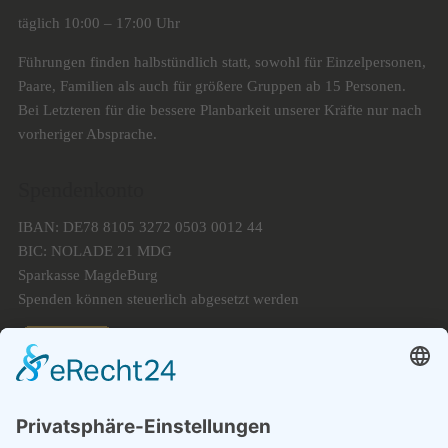
täglich 10:00 – 17:00 Uhr
Führungen finden halbstündlich statt, sowohl für Einzelpersonen,
Paare, Familien als auch für größere Gruppen ab 15 Personen.
Bei Letzteren für die bessere Planbarkeit unserer Kräfte nur nach
vorheriger Absprache.
Spendenkonto
IBAN: DE78 8105 3272 0503 0012 44
BIC: NOLADE 21 MDG
Sparkasse MagdeBurg
Spenden können steuerlich abgesetzt werden
Förderung