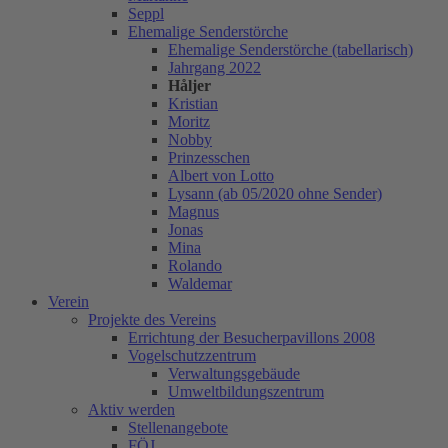
Seppl
Ehemalige Senderstörche
Ehemalige Senderstörche (tabellarisch)
Jahrgang 2022
Håljer
Kristian
Moritz
Nobby
Prinzesschen
Albert von Lotto
Lysann (ab 05/2020 ohne Sender)
Magnus
Jonas
Mina
Rolando
Waldemar
Verein
Projekte des Vereins
Errichtung der Besucherpavillons 2008
Vogelschutzzentrum
Verwaltungsgebäude
Umweltbildungszentrum
Aktiv werden
Stellenangebote
FÖJ