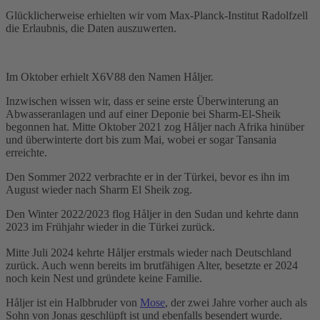
Glücklicherweise erhielten wir vom Max-Planck-Institut Radolfzell
die Erlaubnis, die Daten auszuwerten.
Im Oktober erhielt X6V88 den Namen Håljer.
Inzwischen wissen wir, dass er seine erste Überwinterung an
Abwasseranlagen und auf einer Deponie bei Sharm-El-Sheik
begonnen hat. Mitte Oktober 2021 zog Håljer nach Afrika hinüber
und überwinterte dort bis zum Mai, wobei er sogar Tansania
erreichte.
Den Sommer 2022 verbrachte er in der Türkei, bevor es ihn im
August wieder nach Sharm El Sheik zog.
Den Winter 2022/2023 flog Håljer in den Sudan und kehrte dann
2023 im Frühjahr wieder in die Türkei zurück.
Mitte Juli 2024 kehrte Håljer erstmals wieder nach Deutschland
zurück. Auch wenn bereits im brutfähigen Alter, besetzte er 2024
noch kein Nest und gründete keine Familie.
Håljer ist ein Halbbruder von
Mose
, der zwei Jahre vorher auch als
Sohn von Jonas geschlüpft ist und ebenfalls besendert wurde.