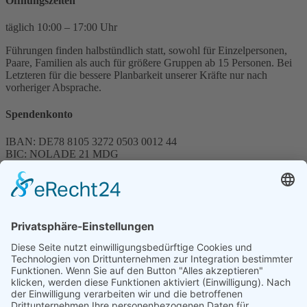
Öffnungszeiten
täglich 10:00 – 17:00 Uhr
Führungen finden halbstündlich statt, sowohl für Einzelpersonen,
Paare, Familien als auch für größere Gruppen ab 15 Personen. Bei
Letzteren für die bessere Planbarkeit unserer Kräfte nur nach
vorheriger Absprache.
Spendenkonto
IBAN: DE78 8105 3272 0503 0012 44
BIC: NOLADE 21 MDG
Sparkasse MagdeBurg
Spenden können steuerlich abgesetzt werden
Förderung
© 1987 – 2025
Storchenhof Loburg e.V.