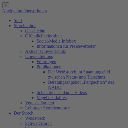
×
Navigation überspringen
Start
Storchenhof
Geschichte
Öffentlichkeitsarbeit
Social-Media Infobox
Informationen für Pressevertreter
Aktiver Umweltschutz
Umweltbildung
Führungen
Publikationen
Der Weißstorch im Spannungsfeld
zwischen Natur- und Tierschutz
Beratungsangebot „Fairpachten“ des
NABU
Schau dich schlau! - Videos
Vogel des Jahres
Veranstaltungen
Loburger Storchennester
Der Storch
Weißstorch
Schwarzstorch