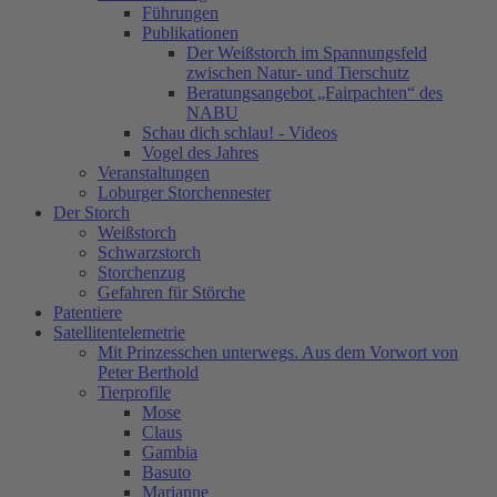
Führungen
Publikationen
Der Weißstorch im Spannungsfeld
zwischen Natur- und Tierschutz
Beratungsangebot „Fairpachten“ des
NABU
Schau dich schlau! - Videos
Vogel des Jahres
Veranstaltungen
Loburger Storchennester
Der Storch
Weißstorch
Schwarzstorch
Storchenzug
Gefahren für Störche
Patentiere
Satellitentelemetrie
Mit Prinzesschen unterwegs. Aus dem Vorwort von
Peter Berthold
Tierprofile
Mose
Claus
Gambia
Basuto
Marianne