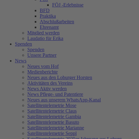
FÖJ -Erlebnisse
BFD
Praktika
Abschlußarbeiten
Ehrenamt
Mitglied werden
Laudatio für Erika
Spenden
Spenden
Unsere Partner
News
Neues vom Hof
Medienberichte
Neues aus den Loburger Horsten
Aktivitäten des Vereins
News Aktiv werden
News Pflege- und Patentiere
Neues aus unserem WhatsApp-Kanal
Satellitentelemetrie Mose
Satellitentelemetrie Claus
Satellitentelemetrie Gambia
Satellitentelemetrie Basuto
Satellitentelemetrie Marianne
Satellitentelemetrie Seppl
Satellitentelemetrie 2025er Jahrgang aus Loburg