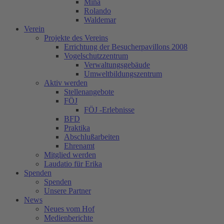
Mina
Rolando
Waldemar
Verein
Projekte des Vereins
Errichtung der Besucherpavillons 2008
Vogelschutzzentrum
Verwaltungsgebäude
Umweltbildungszentrum
Aktiv werden
Stellenangebote
FÖJ
FÖJ -Erlebnisse
BFD
Praktika
Abschlußarbeiten
Ehrenamt
Mitglied werden
Laudatio für Erika
Spenden
Spenden
Unsere Partner
News
Neues vom Hof
Medienberichte