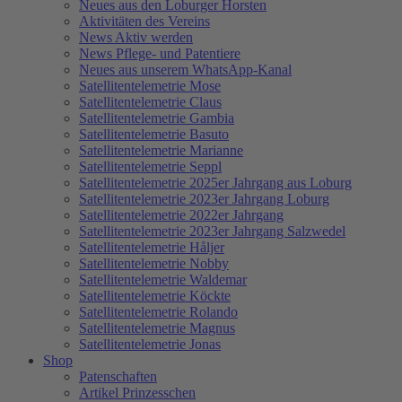
Neues aus den Loburger Horsten
Aktivitäten des Vereins
News Aktiv werden
News Pflege- und Patentiere
Neues aus unserem WhatsApp-Kanal
Satellitentelemetrie Mose
Satellitentelemetrie Claus
Satellitentelemetrie Gambia
Satellitentelemetrie Basuto
Satellitentelemetrie Marianne
Satellitentelemetrie Seppl
Satellitentelemetrie 2025er Jahrgang aus Loburg
Satellitentelemetrie 2023er Jahrgang Loburg
Satellitentelemetrie 2022er Jahrgang
Satellitentelemetrie 2023er Jahrgang Salzwedel
Satellitentelemetrie Håljer
Satellitentelemetrie Nobby
Satellitentelemetrie Waldemar
Satellitentelemetrie Köckte
Satellitentelemetrie Rolando
Satellitentelemetrie Magnus
Satellitentelemetrie Jonas
Shop
Patenschaften
Artikel Prinzesschen