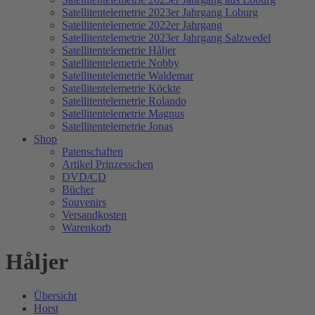
Satellitentelemetrie 2023er Jahrgang Loburg
Satellitentelemetrie 2022er Jahrgang
Satellitentelemetrie 2023er Jahrgang Salzwedel
Satellitentelemetrie Håljer
Satellitentelemetrie Nobby
Satellitentelemetrie Waldemar
Satellitentelemetrie Köckte
Satellitentelemetrie Rolando
Satellitentelemetrie Magnus
Satellitentelemetrie Jonas
Shop
Patenschaften
Artikel Prinzesschen
DVD/CD
Bücher
Souvenirs
Versandkosten
Warenkorb
Håljer
Übersicht
Horst