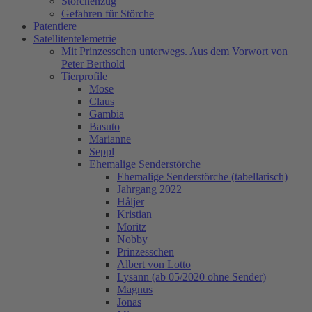
Storchenzug
Gefahren für Störche
Patentiere
Satellitentelemetrie
Mit Prinzesschen unterwegs. Aus dem Vorwort von
Peter Berthold
Tierprofile
Mose
Claus
Gambia
Basuto
Marianne
Seppl
Ehemalige Senderstörche
Ehemalige Senderstörche (tabellarisch)
Jahrgang 2022
Håljer
Kristian
Moritz
Nobby
Prinzesschen
Albert von Lotto
Lysann (ab 05/2020 ohne Sender)
Magnus
Jonas