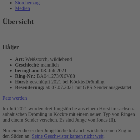
Storchenzug
Medien
Übersicht
Håljer
Art:
Weißstorch, wildlebend
Geschlecht:
männlich
beringt am:
08. Juli 2021
Ring-Nr.:
BA041273/X6V88
Horst:
geschlüpft 2021 bei Köckte/Drömling
Besenderung:
ab 07.07.2021 mit GPS-Sender ausgestattet
Pate werden
Im Juli 2021 wurden drei Jungstörche aus einem Horst im sachsen-
anhaltischen Drömling in Köckte mit einem neuen Typ von Ringen
und einem Sender versehen. Es sind Junge von Jonas (II).
Nur einer dieser drei Jungstörche trat auch wirklich seinen Zug in
den Süden an.
Seine Geschwister kamen nicht weit
.