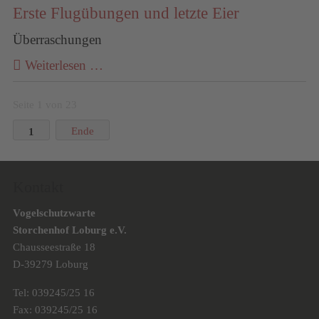
Erste Flugübungen und letzte Eier
Überraschungen
Weiterlesen …
Seite 1 von 23
1
Ende
Kontakt
Vogelschutzwarte
Storchenhof Loburg e.V.
Chausseestraße 18
D-39279 Loburg
Tel: 039245/25 16
Fax: 039245/25 16