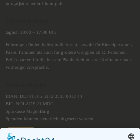
info[at]storchenhof-loburg.de
Öffnungszeiten
täglich 10:00 – 17:00 Uhr
Führungen finden halbstündlich statt, sowohl für Einzelpersonen,
Paare, Familien als auch für größere Gruppen ab 15 Personen.
Bei Letzteren für die bessere Planbarkeit unserer Kräfte nur nach
vorheriger Absprache.
Spendenkonto
IBAN: DE78 8105 3272 0503 0012 44
BIC: NOLADE 21 MDG
Sparkasse MagdeBurg
Spenden können steuerlich abgesetzt werden