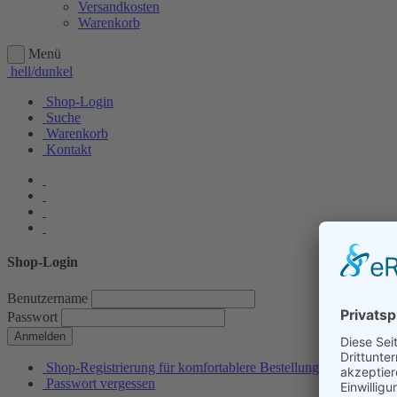
Versandkosten
Warenkorb
Menü
hell/dunkel
Shop-Login
Suche
Warenkorb
Kontakt
Shop-Login
Benutzername
Passwort
Anmelden
Shop-Registrierung für komfortablere Bestellungen
Passwort vergessen