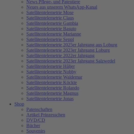
News Pflege- und Patentiere
Neues aus unserem WhatsApp-Kanal
Satellitentelemetrie Mose
Satellitentelemetrie Claus
Satellitentelemetrie Gambia
Satellitentelemetrie Basuto
Satellitentelemetrie Marianne
Satellitentelemetrie Seppl
Satellitentelemetrie 2025er Jahrgang aus Loburg
Satellitentelemetrie 2023er Jahrgang Loburg
Satellitentelemetrie 2022er Jahrgang
Satellitentelemetrie 2023er Jahrgang Salzwedel
Satellitentelemetrie Håljer
Satellitentelemetrie Nobby
Satellitentelemetrie Waldemar
Satellitentelemetrie Köckte
Satellitentelemetrie Rolando
Satellitentelemetrie Magnus
Satellitentelemetrie Jonas
Shop
Patenschaften
Artikel Prinzesschen
DVD/CD
Bücher
Souvenirs