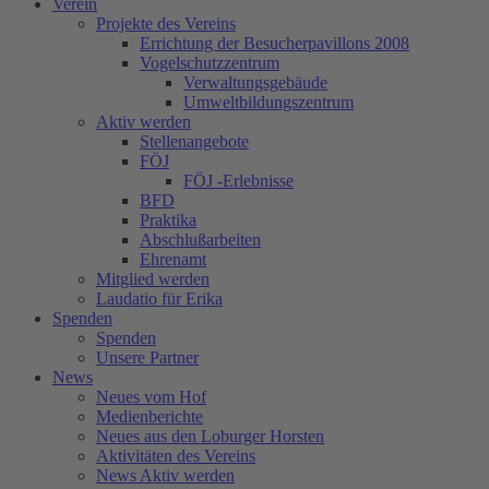
Verein
Projekte des Vereins
Errichtung der Besucherpavillons 2008
Vogelschutzzentrum
Verwaltungsgebäude
Umweltbildungszentrum
Aktiv werden
Stellenangebote
FÖJ
FÖJ -Erlebnisse
BFD
Praktika
Abschlußarbeiten
Ehrenamt
Mitglied werden
Laudatio für Erika
Spenden
Spenden
Unsere Partner
News
Neues vom Hof
Medienberichte
Neues aus den Loburger Horsten
Aktivitäten des Vereins
News Aktiv werden