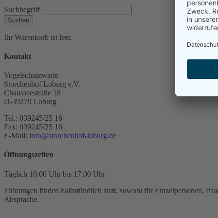
Suchbegriff
Suchen
Ihr Warenkorb ist leer.
Kontakt
Vogelschutzwarte
Storchenhof Loburg e.V.
Chausseestraße 18
D-39279 Loburg
Tel.: 039245/25 16
Fax: 039245/25 16
E-Mail:
info@storchenhof-loburg.de
Öffnungszeiten
Täglich 10.00 Uhr bis 17.00 Uhr
Führungen finden halbstündlich statt, sowohl für Einzelpersonen, Paar
Absprache.