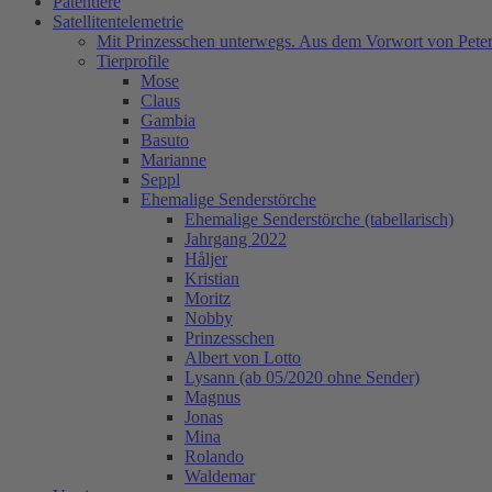
Patentiere
Satellitentelemetrie
Mit Prinzesschen unterwegs. Aus dem Vorwort von Peter
Tierprofile
Mose
Claus
Gambia
Basuto
Marianne
Seppl
Ehemalige Senderstörche
Ehemalige Senderstörche (tabellarisch)
Jahrgang 2022
Håljer
Kristian
Moritz
Nobby
Prinzesschen
Albert von Lotto
Lysann (ab 05/2020 ohne Sender)
Magnus
Jonas
Mina
Rolando
Waldemar