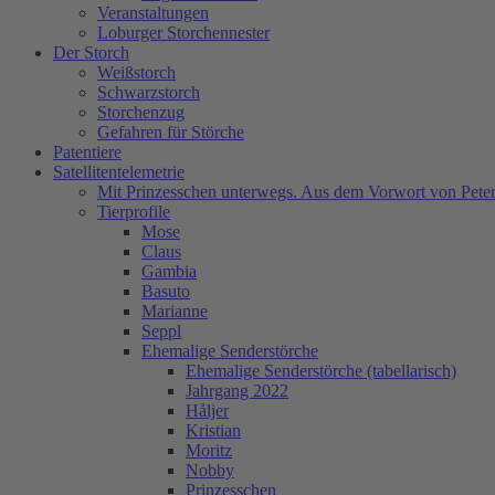
Veranstaltungen
Loburger Storchennester
Der Storch
Weißstorch
Schwarzstorch
Storchenzug
Gefahren für Störche
Patentiere
Satellitentelemetrie
Mit Prinzesschen unterwegs. Aus dem Vorwort von Peter
Tierprofile
Mose
Claus
Gambia
Basuto
Marianne
Seppl
Ehemalige Senderstörche
Ehemalige Senderstörche (tabellarisch)
Jahrgang 2022
Håljer
Kristian
Moritz
Nobby
Prinzesschen