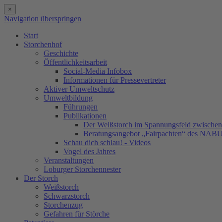
×
Navigation überspringen
Start
Storchenhof
Geschichte
Öffentlichkeitsarbeit
Social-Media Infobox
Informationen für Pressevertreter
Aktiver Umweltschutz
Umweltbildung
Führungen
Publikationen
Der Weißstorch im Spannungsfeld zwischen 
Beratungsangebot „Fairpachten“ des NAB
Schau dich schlau! - Videos
Vogel des Jahres
Veranstaltungen
Loburger Storchennester
Der Storch
Weißstorch
Schwarzstorch
Storchenzug
Gefahren für Störche