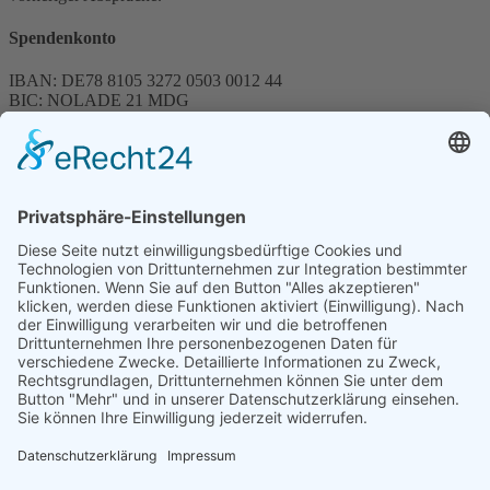
Spendenkonto
IBAN: DE78 8105 3272 0503 0012 44
BIC: NOLADE 21 MDG
Sparkasse MagdeBurg
Spenden können steuerlich abgesetzt werden
Förderung
© 1987 – 2025
Storchenhof Loburg e.V.
Alle Rechte vorbehalten.
Cookie-Einstellungen
Navigation überspringen
Impressum
Haftungsausschluss
Widerrufsrecht