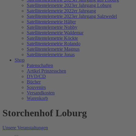
Satellitentelemetrie 2023er Jahrgang Loburg
Satellitentelemetrie 2022er Jahrgang
Satellitentelemetrie 2023er Jahrgang Salzwedel
Satellitentelemetrie Håljer
Satellitentelemetrie Nobby
Satellitentelemetrie Waldemar
Satellitentelemetrie Köckte
Satellitentelemetrie Rolando
Satellitentelemetrie Magnus
Satellitentelemetrie Jonas
Shop
Patenschaften
Artikel Prinzesschen
DVD/CD
Bücher
Souvenirs
Versandkosten
Warenkorb
Storchenhof Loburg
Unsere Veranstaltungen