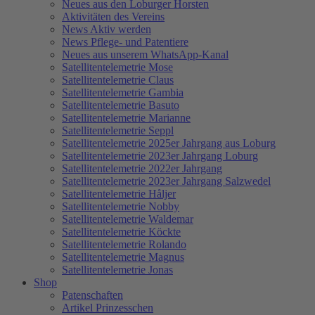
Neues aus den Loburger Horsten
Aktivitäten des Vereins
News Aktiv werden
News Pflege- und Patentiere
Neues aus unserem WhatsApp-Kanal
Satellitentelemetrie Mose
Satellitentelemetrie Claus
Satellitentelemetrie Gambia
Satellitentelemetrie Basuto
Satellitentelemetrie Marianne
Satellitentelemetrie Seppl
Satellitentelemetrie 2025er Jahrgang aus Loburg
Satellitentelemetrie 2023er Jahrgang Loburg
Satellitentelemetrie 2022er Jahrgang
Satellitentelemetrie 2023er Jahrgang Salzwedel
Satellitentelemetrie Håljer
Satellitentelemetrie Nobby
Satellitentelemetrie Waldemar
Satellitentelemetrie Köckte
Satellitentelemetrie Rolando
Satellitentelemetrie Magnus
Satellitentelemetrie Jonas
Shop
Patenschaften
Artikel Prinzesschen