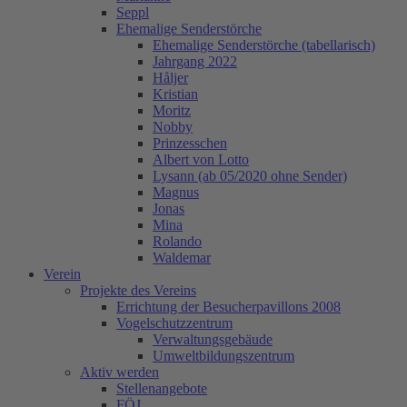
Seppl
Ehemalige Senderstörche
Ehemalige Senderstörche (tabellarisch)
Jahrgang 2022
Håljer
Kristian
Moritz
Nobby
Prinzesschen
Albert von Lotto
Lysann (ab 05/2020 ohne Sender)
Magnus
Jonas
Mina
Rolando
Waldemar
Verein
Projekte des Vereins
Errichtung der Besucherpavillons 2008
Vogelschutzzentrum
Verwaltungsgebäude
Umweltbildungszentrum
Aktiv werden
Stellenangebote
FÖJ