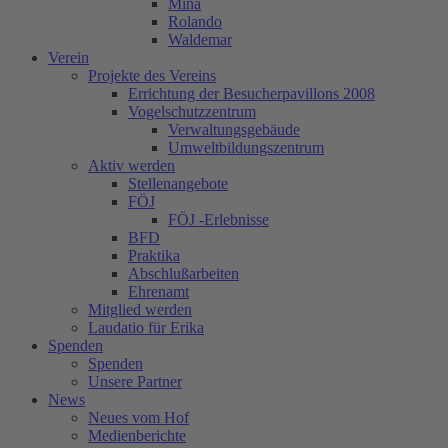
Mina
Rolando
Waldemar
Verein
Projekte des Vereins
Errichtung der Besucherpavillons 2008
Vogelschutzzentrum
Verwaltungsgebäude
Umweltbildungszentrum
Aktiv werden
Stellenangebote
FÖJ
FÖJ -Erlebnisse
BFD
Praktika
Abschlußarbeiten
Ehrenamt
Mitglied werden
Laudatio für Erika
Spenden
Spenden
Unsere Partner
News
Neues vom Hof
Medienberichte