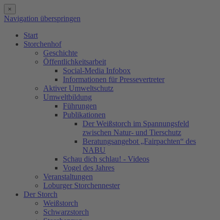
×
Navigation überspringen
Start
Storchenhof
Geschichte
Öffentlichkeitsarbeit
Social-Media Infobox
Informationen für Pressevertreter
Aktiver Umweltschutz
Umweltbildung
Führungen
Publikationen
Der Weißstorch im Spannungsfeld
zwischen Natur- und Tierschutz
Beratungsangebot „Fairpachten“ des
NABU
Schau dich schlau! - Videos
Vogel des Jahres
Veranstaltungen
Loburger Storchennester
Der Storch
Weißstorch
Schwarzstorch