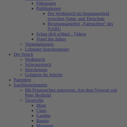
Führungen
Publikationen
Der Weißstorch im Spannungsfeld
zwischen Natur- und Tierschutz
Beratungsangebot „Fairpachten“ des
NABU
Schau dich schlau! - Videos
Vogel des Jahres
Veranstaltungen
Loburger Storchennester
Der Storch
Weißstorch
Schwarzstorch
Storchenzug
Gefahren für Störche
Patentiere
Satellitentelemetrie
Mit Prinzesschen unterwegs. Aus dem Vorwort von
Peter Berthold
Tierprofile
Mose
Claus
Gambia
Basuto
Marianne