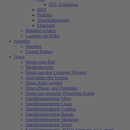
FÖJ -Erlebnisse
BFD
Praktika
Abschlußarbeiten
Ehrenamt
Mitglied werden
Laudatio für Erika
Spenden
Spenden
Unsere Partner
News
Neues vom Hof
Medienberichte
Neues aus den Loburger Horsten
Aktivitäten des Vereins
News Aktiv werden
News Pflege- und Patentiere
Neues aus unserem WhatsApp-Kanal
Satellitentelemetrie Mose
Satellitentelemetrie Claus
Satellitentelemetrie Gambia
Satellitentelemetrie Basuto
Satellitentelemetrie Marianne
Satellitentelemetrie Seppl
Satellitentelemetrie 2025er Jahrgang aus Loburg