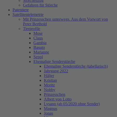
Storchenzug
Gefahren für Störche
Patentiere
Satellitentelemetrie
Mit Prinzesschen unterwegs. Aus dem Vorwort von
Peter Berthold
Tierprofile
Mose
Claus
Gambia
Basuto
Marianne
Seppl
Ehemalige Senderstörche
Ehemalige Senderstörche (tabellarisch)
Jahrgang 2022
Håljer
Kristian
Moritz
Nobby
Prinzesschen
Albert von Lotto
Lysann (ab 05/2020 ohne Sender)
Magnus
Jonas