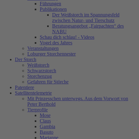
Führungen
Publikationen
Der Weißstorch im Spannungsfeld
zwischen Natur- und Tierschutz
Beratungsangebot „Fairpachten“ des
NABU
Schau dich schlau! - Videos
Vogel des Jahres
Veranstaltungen
Loburger Storchennester
Der Storch
Weißstorch
Schwarzstorch
Storchenzug
Gefahren für Störche
Patentiere
Satellitentelemetrie
Mit Prinzesschen unterwegs. Aus dem Vorwort von
Peter Berthold
Tierprofile
Mose
Claus
Gambia
Basuto
Marianne