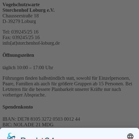
Vogelschutzwarte
Storchenhof Loburg e.V.
Chausseestraße 18
D-39279 Loburg
Tel: 039245/25 16
Fax: 039245/25 16
info[at]storchenhof-loburg.de
Öffnungszeiten
täglich 10:00 – 17:00 Uhr
Führungen finden halbstündlich statt, sowohl für Einzelpersonen,
Paare, Familien als auch für größere Gruppen ab 15 Personen. Bei
Letzteren für die bessere Planbarkeit unserer Kräfte nur nach
vorheriger Absprache.
Spendenkonto
IBAN: DE78 8105 3272 0503 0012 44
BIC: NOLADE 21 MDG
Sparkasse MagdeBurg
Spenden können steuerlich abgesetzt werden