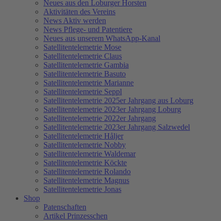
Neues aus den Loburger Horsten
Aktivitäten des Vereins
News Aktiv werden
News Pflege- und Patentiere
Neues aus unserem WhatsApp-Kanal
Satellitentelemetrie Mose
Satellitentelemetrie Claus
Satellitentelemetrie Gambia
Satellitentelemetrie Basuto
Satellitentelemetrie Marianne
Satellitentelemetrie Seppl
Satellitentelemetrie 2025er Jahrgang aus Loburg
Satellitentelemetrie 2023er Jahrgang Loburg
Satellitentelemetrie 2022er Jahrgang
Satellitentelemetrie 2023er Jahrgang Salzwedel
Satellitentelemetrie Håljer
Satellitentelemetrie Nobby
Satellitentelemetrie Waldemar
Satellitentelemetrie Köckte
Satellitentelemetrie Rolando
Satellitentelemetrie Magnus
Satellitentelemetrie Jonas
Shop
Patenschaften
Artikel Prinzesschen