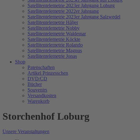
Satellitentelemetrie 2023er Jahrgang Loburg
Satellitentelemetrie 2022er Jahrgang
Satellitentelemetrie 2023er Jahrgang Salzwedel
Satellitentelemetrie Håljer
Satellitentelemetrie Nobby
Satellitentelemetrie Waldemar
Satellitentelemetrie Köckte
Satellitentelemetrie Rolando
Satellitentelemetrie Magnus
Satellitentelemetrie Jonas
Shop
Patenschaften
Artikel Prinzesschen
DVD/CD
Bücher
Souvenirs
Versandkosten
Warenkorb
Storchenhof Loburg
Unsere Veranstaltungen