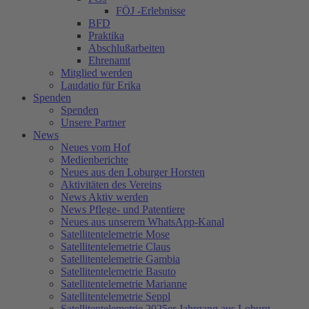
FÖJ -Erlebnisse
BFD
Praktika
Abschlußarbeiten
Ehrenamt
Mitglied werden
Laudatio für Erika
Spenden
Spenden
Unsere Partner
News
Neues vom Hof
Medienberichte
Neues aus den Loburger Horsten
Aktivitäten des Vereins
News Aktiv werden
News Pflege- und Patentiere
Neues aus unserem WhatsApp-Kanal
Satellitentelemetrie Mose
Satellitentelemetrie Claus
Satellitentelemetrie Gambia
Satellitentelemetrie Basuto
Satellitentelemetrie Marianne
Satellitentelemetrie Seppl
Satellitentelemetrie 2025er Jahrgang aus Loburg