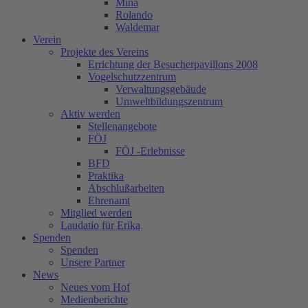
Mina
Rolando
Waldemar
Verein
Projekte des Vereins
Errichtung der Besucherpavillons 2008
Vogelschutzzentrum
Verwaltungsgebäude
Umweltbildungszentrum
Aktiv werden
Stellenangebote
FÖJ
FÖJ -Erlebnisse
BFD
Praktika
Abschlußarbeiten
Ehrenamt
Mitglied werden
Laudatio für Erika
Spenden
Spenden
Unsere Partner
News
Neues vom Hof
Medienberichte