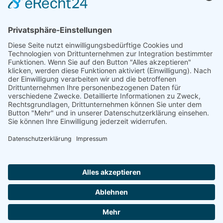
Förderung
© 1987 – 2025
Storchenhof Loburg e.V.
Alle Rechte vorbehalten.
Cookie-Einstellungen
Navigation überspringen
Impressum
Haftungsausschluss
Widerrufsrecht
Datenschutz
Facebook
Instagram
Whatsapp
YouTube
YouTubeShorts