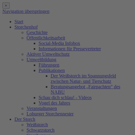
×
Navigation überspringen
Start
Storchenhof
Geschichte
Öffentlichkeitsarbeit
Social-Media Infobox
Informationen für Pressevertreter
Aktiver Umweltschutz
Umweltbildung
Führungen
Publikationen
Der Weißstorch im Spannungsfeld
zwischen Natur- und Tierschutz
Beratungsangebot „Fairpachten“ des
NABU
Schau dich schlau! - Videos
Vogel des Jahres
Veranstaltungen
Loburger Storchennester
Der Storch
Weißstorch
Schwarzstorch