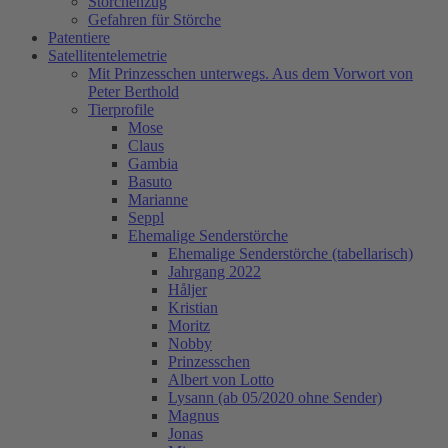
Storchenzug
Gefahren für Störche
Patentiere
Satellitentelemetrie
Mit Prinzesschen unterwegs. Aus dem Vorwort von
Peter Berthold
Tierprofile
Mose
Claus
Gambia
Basuto
Marianne
Seppl
Ehemalige Senderstörche
Ehemalige Senderstörche (tabellarisch)
Jahrgang 2022
Håljer
Kristian
Moritz
Nobby
Prinzesschen
Albert von Lotto
Lysann (ab 05/2020 ohne Sender)
Magnus
Jonas