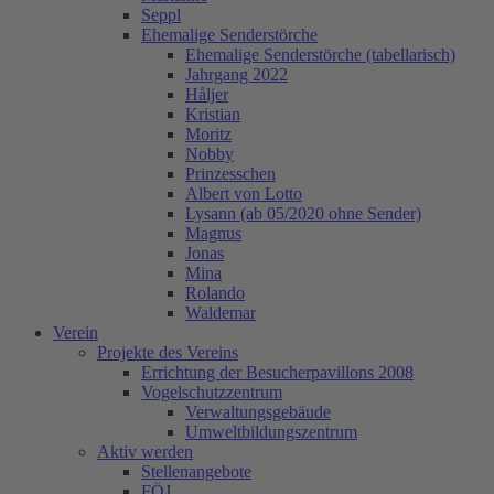
Seppl
Ehemalige Senderstörche
Ehemalige Senderstörche (tabellarisch)
Jahrgang 2022
Håljer
Kristian
Moritz
Nobby
Prinzesschen
Albert von Lotto
Lysann (ab 05/2020 ohne Sender)
Magnus
Jonas
Mina
Rolando
Waldemar
Verein
Projekte des Vereins
Errichtung der Besucherpavillons 2008
Vogelschutzzentrum
Verwaltungsgebäude
Umweltbildungszentrum
Aktiv werden
Stellenangebote
FÖJ